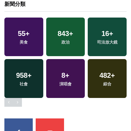
新聞分類
55
+
843
+
16
+
美食
政治
司法放大鏡
958
+
8
+
482
+
社會
演唱會
綜合