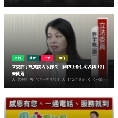
政治
社會
生活
綜合
立委許宇甄質詢內政部長 關切社會住宅及國土計
畫問題
蘇榮泉
2024年五月29日
12,349 觀看
0 分享