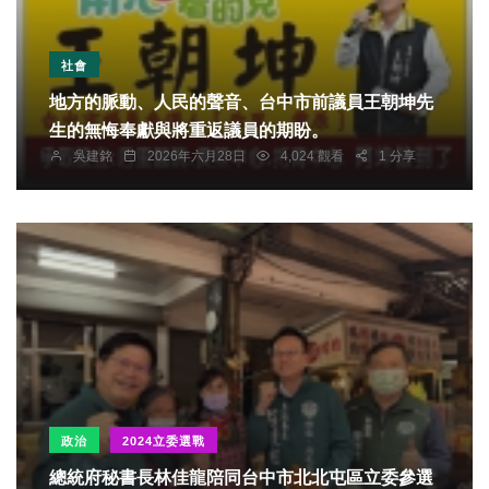
社會
地方的脈動、人民的聲音、台中市前議員王朝坤先
生的無悔奉獻與將重返議員的期盼。
吳建銘
2026年六月28日
4,024 觀看
1 分享
政治
2024立委選戰
總統府秘書長林佳龍陪同台中市北北屯區立委參選