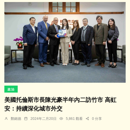
政治
美國托倫斯市長陳光豪半年內二訪竹市 高虹
安：持續深化城市外交
鄭銘德
2024年二月20日
5,861 觀看
0 分享