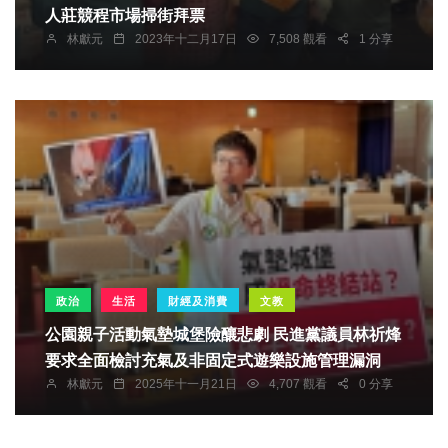
人莊競程市場掃街拜票
林獻元
2023年十二月17日
7,508 觀看
1 分享
政治
生活
財經及消費
文教
公園親子活動氣墊城堡險釀悲劇 民進黨議員林祈烽
要求全面檢討充氣及非固定式遊樂設施管理漏洞
林獻元
2025年十一月21日
4,707 觀看
0 分享