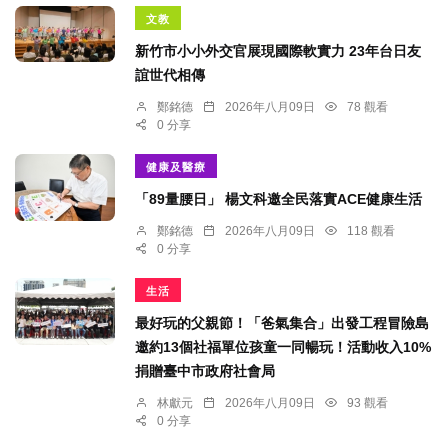
文教
新竹市小小外交官展現國際軟實力 23年台日友
誼世代相傳
鄭銘德
2026年八月09日
78 觀看
0 分享
健康及醫療
「89量腰日」 楊文科邀全民落實ACE健康生活
鄭銘德
2026年八月09日
118 觀看
0 分享
生活
最好玩的父親節！「爸氣集合」出發工程冒險島
邀約13個社福單位孩童一同暢玩！活動收入10%
捐贈臺中市政府社會局
林獻元
2026年八月09日
93 觀看
0 分享