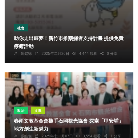
社會
助你走出噩夢！新竹市推藥癮者支持計畫 提供免費
療癒活動
鄭銘德
2025年二月26日
4,444 觀看
0 分享
政治
文教
春雨文教基金會攜手石岡觀光協會 探索「甲安埔」
地方創生新魅力
張皓傑
2025年十一月07日
3,554 觀看
1 分享