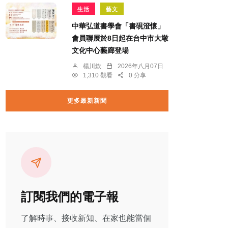
生活
藝文
中華弘道書學會「書硯澄懷」
會員聯展於8日起在台中市大墩
文化中心藝廊登場
楊川欽
2026年八月07日
1,310 觀看
0 分享
更多最新新聞
訂閱我們的電子報
了解時事、接收新知、在家也能當個