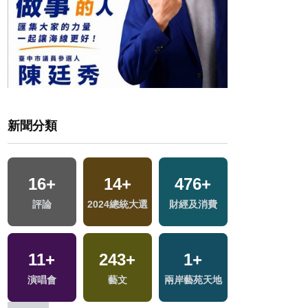
新聞分類
35
+
16
+
14
+
476
+
兩岸道教文化交
評論
2024總統大選
財經及消費
流專區
11
+
243
+
1
+
1560
+
演唱會
藝文
兩岸藝苑天地
生活