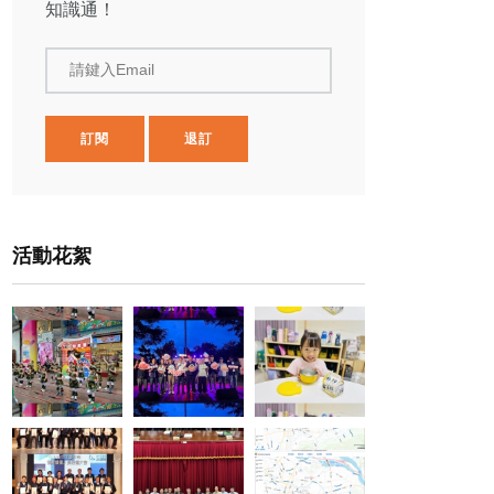
知識通！
請鍵入Email
訂閱
退訂
活動花絮