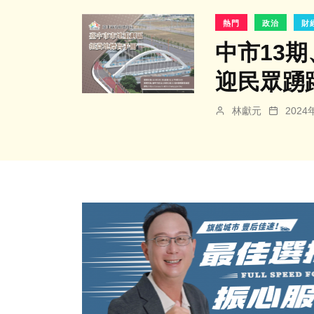
熱門
政治
財
中市13
迎民眾踴
林獻元
202