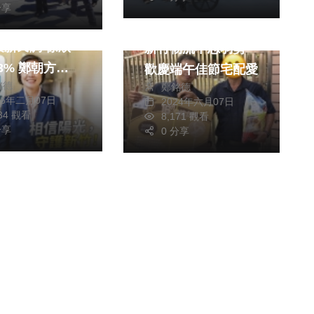
分享
島電子報公佈新
社會
生活
新民調 徐欣
新竹物流不忘弱勢
 鄭朝方
歡慶端午佳節宅配愛
銘德
鄭銘德
27.3% 陳見賢16.5%
26年二月07日
2024年六月07日
434 觀看
8,171 觀看
分享
0 分享