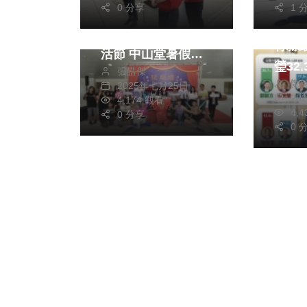
政治
0 分享
1 
盛夏劇場大冒險！
美麗
2025台中玩劇場生
竹縣最
活節 中山堂暑假開
瑩32.3%
張皓傑
玩
鄭
2025年七月25日
20
4,174 觀看
4,
0 分享
0 