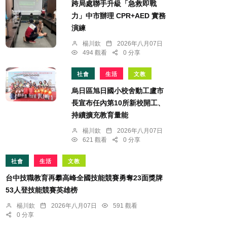
跨局處聯手升級「急救即戰
力」中市辦理 CPR+AED 實務
演練
楊川欽
2026年八月07日
494 觀看
0 分享
社會
生活
文教
烏日區旭日國小校舍動工盧市
長宣布任內第10所新校開工、
持續擴充教育量能
楊川欽
2026年八月07日
621 觀看
0 分享
社會
生活
文教
台中技職教育再攀高峰全國技能競賽勇奪23面獎牌
53人登技能競賽英雄榜
楊川欽
2026年八月07日
591 觀看
0 分享