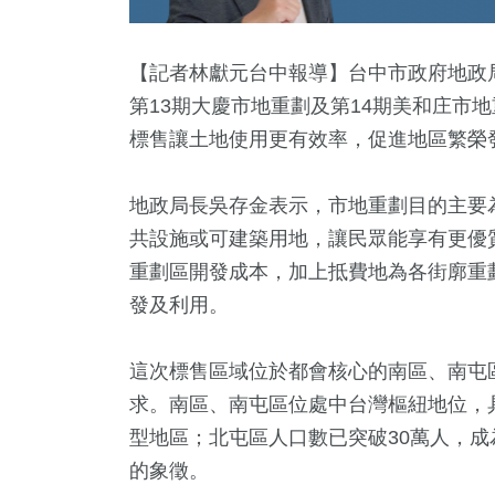
【記者林獻元台中報導】台中市政府地政
第13期大慶市地重劃及第14期美和庄市地
標售讓土地使用更有效率，促進地區繁榮
地政局長吳存金表示，市地重劃目的主要
共設施或可建築用地，讓民眾能享有更優
重劃區開發成本，加上抵費地為各街廓重
0
+
1255
+
9
+
32
+
331
發及利用。
視
社會
綜藝
2024立委選戰
熱門
這次標售區域位於都會核心的南區、南屯
+
求。南區、南屯區位處中台灣樞紐地位，
66
+
12
+
型地區；北屯區人口數已突破30萬人，
教文化交
兩岸
海峽論壇專區
的象徵。