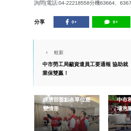
詢問(電話:04-22218558分機63664、636
分享
0+
0+
較新
中市勞工局籲資遣員工要通報 協助就
政治
生活
業保雙贏！
綜合
政治
巴威颱風挾豪雨來襲
提升
經濟部盤點各單位應
中市
變情形
場泡
張皓傑
張
出發
2026年七月12日
20
政治
生活
1,805 觀看
3,