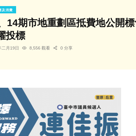
經及消費
期、14期市地重劃區抵費地公開
躍投標
4年二月19日
8,556 觀看
0 分享