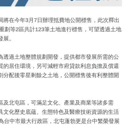
局將在今年3月7日辦理抵費地公開標售，此次釋出
重劃等2區共計123筆土地進行標售，可望透過土地
發展。
為透過土地整體規劃開發，提供都市發展所需的公
質的居住環境，另可減輕市府貸款利息負擔及償還
劃分配後零星剩餘之土地，公開標售後有利整體開
+
1049
+
545
+
160
+
政治
健康及醫療
運動
區及北屯區，可滿足文化、產業及商業等諸多需
具文化歷史底蘊、生態特色及醫療技術資源的生活
392
+
659
+
20
+
成為台中市最大行政區，北屯蓬勃更是台中繁榮發展
旅遊
綜合
司法放大鏡