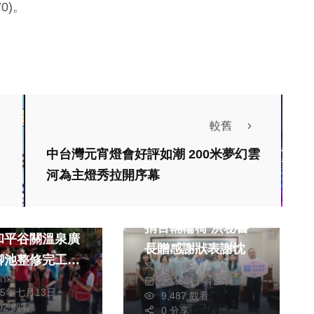
70)。
較舊
中台灣元宵燈會好評如潮 200米夢幻雲
社會
生活
河為主燈秀拉開序幕
健康及醫療
文教
旅遊
新北中華上永好讚會
溫泉觀光魅力！
捐百輛輪椅 洪秘書
和平谷關溫泉廣
長贈感謝狀表謝忱
腳池整修完工再
陳朝枝
皓傑
2023年十月26日
25年七月13日
9,487 觀看
702 觀看
0 分享