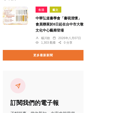
生活
藝文
中華弘道書學會「書硯澄懷」
會員聯展於8日起在台中市大墩
文化中心藝廊登場
楊川欽
2026年八月07日
1,303 觀看
0 分享
更多最新新聞
訂閱我們的電子報