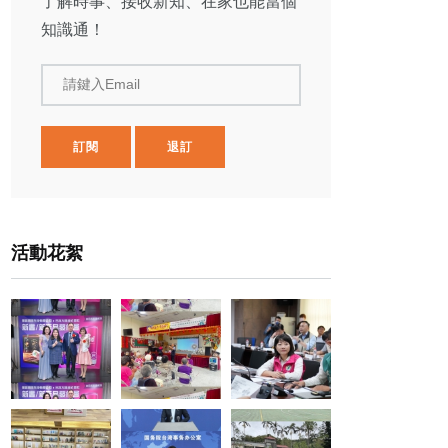
了解時事、接收新知、在家也能當個
知識通！
請鍵入Email
訂閱
退訂
活動花絮