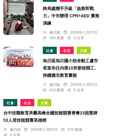
跨局處聯手升級「急救即戰
力」中市辦理 CPR+AED 實務
演練
楊川欽
2026年八月07日
483 觀看
0 分享
社會
生活
文教
烏日區旭日國小校舍動工盧市
長宣布任內第10所新校開工、
持續擴充教育量能
楊川欽
2026年八月07日
610 觀看
0 分享
社會
生活
文教
台中技職教育再攀高峰全國技能競賽勇奪23面獎牌
53人登技能競賽英雄榜
楊川欽
2026年八月07日
575 觀看
0 分享