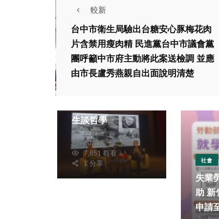
較新
台中市衛生局驗出台糖安心豚梅花肉
片含禁用瘦肉精 民進黨台中市議會黨
團呼籲中市府主動將此案送檢調 並應
由市長盧秀燕親自出面說明清楚
政治
文教
培育學生求證思辨
台法哲學大師與高中
生談哲學
林獻元
2023年十二月07日
7,851 觀看
社會
1 分享
失業
助 新竹市政府開放
申請至