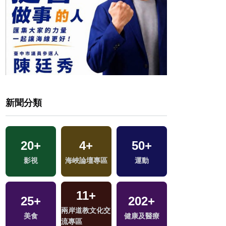
新聞分類
1
+
20
+
4
+
50
+
兩岸佛教文化交
影視
海峽論壇專區
運動
流專區
11
+
25
+
202
+
6
+
兩岸道教文化交
美食
健康及醫療
評論
流專區