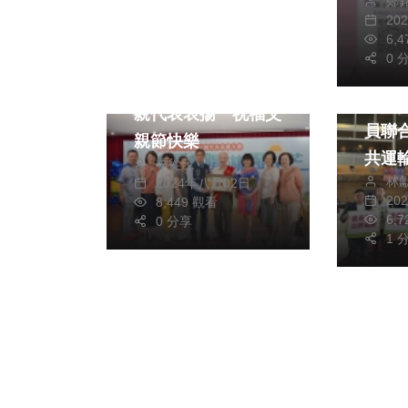
鄭
20
生活
藝文
6,
文教
0 
政治
桃園區113年模範父
多位
親代表表揚 祝福父
員聯
親節快樂
共運
季從茂
林
2024年八月02日
長張
20
8,449 觀看
騷女同事 
6,
0 分享
當下
1 
受害者道
長葉
查、
懲