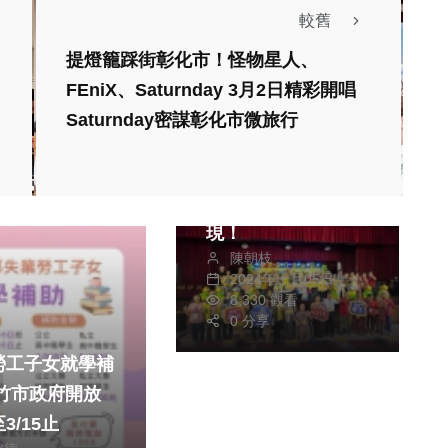
較舊
提燈籠踩街彰化市！怪物星人、
FEniX、Saturnday 3月2日精彩開唱
生活
健康及醫療
Saturnday密謀彰化市微旅行
文教
2024竹山好聲音全
國歌唱比賽 魅力再
現！
陳朝枝
2024年十月05日
8,330 觀看
0 分享
勞工子女就學補
3/15止