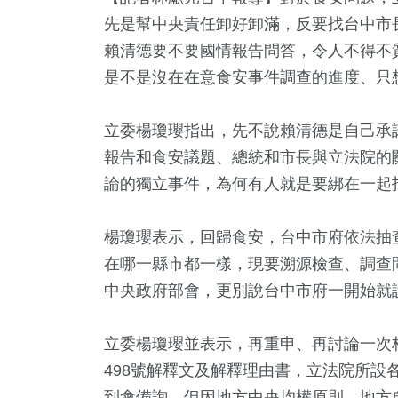
先是幫中央責任卸好卸滿，反要找台中市
賴清德要不要國情報告問答，令人不得不
是不是沒在在意食安事件調查的進度、只
立委楊瓊瓔指出，先不說賴清德是自己承
報告和食安議題、總統和市長與立法院的
論的獨立事件，為何有人就是要綁在一起
楊瓊瓔表示，回歸食安，台中市府依法抽
0
+
0
+
20
+
0
+
6
+
在哪一縣市都一樣，現要溯源檢查、調查
福建林公信俗文
立委選戰
兩岸
兩岸藝苑天地
司法放大
中央政府部會，更別說台中市府一開始就
化專區
立委楊瓊瓔並表示，再重申、再討論一次
9
+
5
+
123
+
498號解釋文及解釋理由書，立法院所設
活
2024總統大選
熱門
到會備詢，但因地方中央均權原則，地方