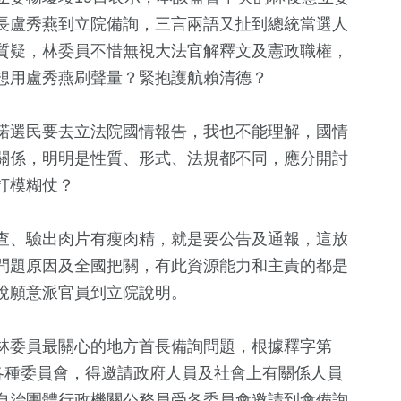
長盧秀燕到立院備詢，三言兩語又扯到總統當選人
質疑，林委員不惜無視大法官解釋文及憲政職權，
想用盧秀燕刷聲量？緊抱護航賴清德？
諾選民要去立法院國情報告，我也不能理解，國情
關係，明明是性質、形式、法規都不同，應分開討
打模糊仗？
查、驗出肉片有瘦肉精，就是要公告及通報，這放
123
+
202
+
206
+
問題原因及全國把關，有此資源能力和主責的都是
鏡
旅遊
文教
綜合
說願意派官員到立院說明。
林委員最關心的地方首長備詢問題，根據釋字第
3
+
486
+
0
+
各種委員會，得邀請政府人員及社會上有關係人員
綜藝
社會
2023金鐘獎
自治團體行政機關公務員受各委員會邀請到會備詢