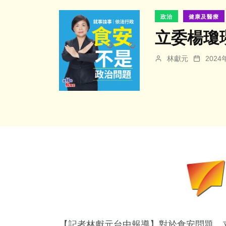
政治
健康及醫療
立委楊瓊
林獻元
202
【記者林獻元台中報導】對於食安問題，