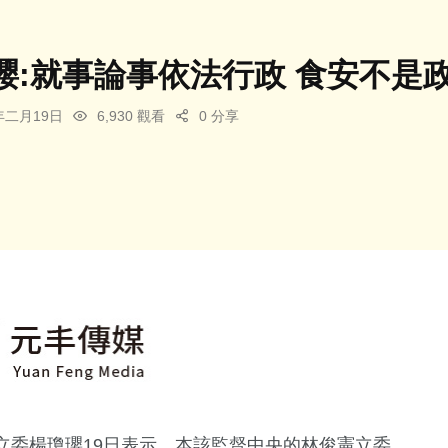
瓔:就事論事依法行政 食安不是
4年二月19日
6,930 觀看
0 分享
立委楊瓊瓔19日表示，本該監督中央的林俊憲立委