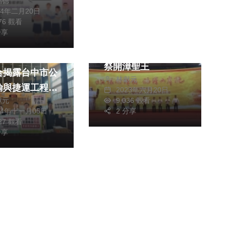
銘德
24年二月20日
476 觀看
分享
生活
海峽論壇專區
社會
兩岸同胞福建雲霄共
民進黨台中市議
祭開漳聖王
合揭露台中市公
林獻元
輸與捷運工程處
2023年六月20日
獻元
9,036 觀看
應當涉及長期性
24年十一月05日
2 分享
要求張應
727 觀看
台並公開向所有
分享
歉 交通局
昭甫：已速啟調
若屬實必依法嚴