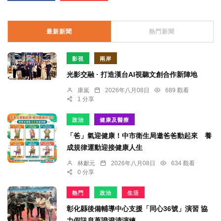
最新新聞
熱門新聞
影視
兩岸
光影交融 · 打造漢台AI視聽文創合作新陣地
康嵐
2026年八月08日
689 觀看
1 分享
政治
健康及醫療
「爸」氣迎健康！中市衛生局邀爸爸動起來 養
成規律運動迎接健康人生
林獻元
2026年八月08日
634 觀看
0 分享
熱門
政治
生活
彰化縣後備輔導中心支援「同心36號」演習 協
力假訊息蒐證澄清演練