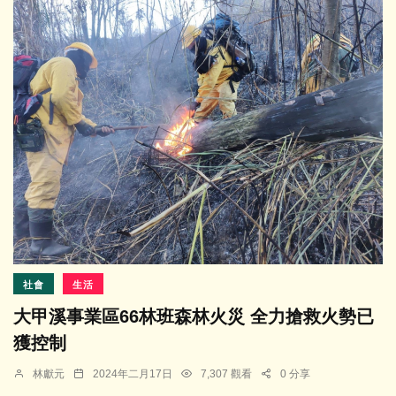
社會
生活
大甲溪事業區66林班森林火災 全力搶救火勢已
獲控制
林獻元
2024年二月17日
7,307 觀看
0 分享