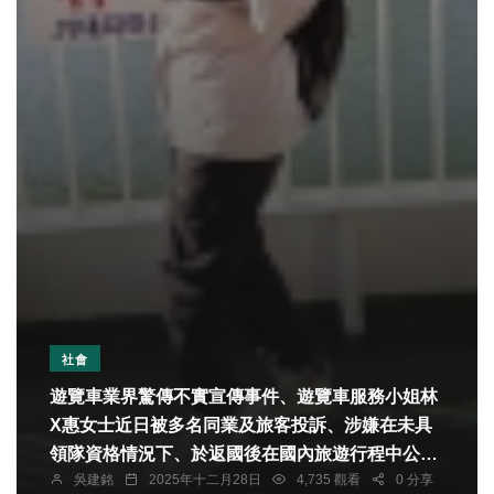
社會
遊覽車業界驚傳不實宣傳事件、遊覽車服務小姐林
X惠女士近日被多名同業及旅客投訴、涉嫌在未具
領隊資格情況下、於返國後在國內旅遊行程中公開
吳建銘
2025年十二月28日
4,735 觀看
0 分享
宣稱「曾帶團出國」、並細述海外帶團經驗、引發