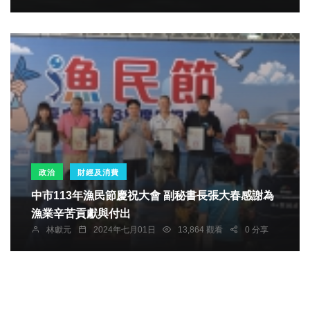
爭議。
政治
財經及消費
中市113年漁民節慶祝大會 副秘書長張大春感謝為
漁業辛苦貢獻與付出
林獻元
2024年七月01日
13,864 觀看
0 分享