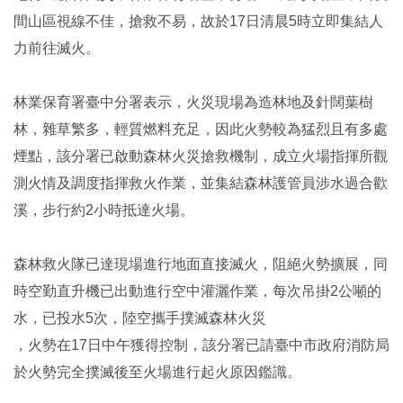
間山區視線不佳，搶救不易，故於17日清晨5時立即集結人
力前往滅火。
林業保育署臺中分署表示，火災現場為造林地及針闊葉樹
林，雜草繁多，輕質燃料充足，因此火勢較為猛烈且有多處
煙點，該分署已啟動森林火災搶救機制，成立火場指揮所觀
測火情及調度指揮救火作業，並集結森林護管員涉水過合歡
溪，步行約2小時抵達火場。
森林救火隊已達現場進行地面直接滅火，阻絕火勢擴展，同
時空勤直升機已出動進行空中灌灑作業，每次吊掛2公噸的
水，已投水5次，陸空攜手撲滅森林火災
，火勢在17日中午獲得控制，該分署已請臺中市政府消防局
於火勢完全撲滅後至火場進行起火原因鑑識。