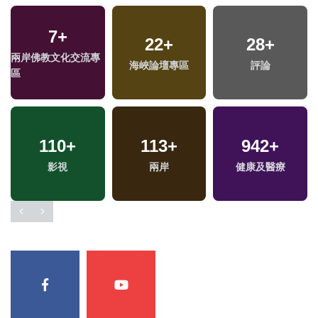
7
+
22
+
28
+
兩岸佛教文化交流專
海峽論壇專區
評論
區
110
+
113
+
942
+
影視
兩岸
健康及醫療