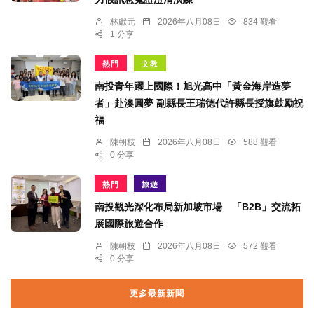
林獻元
2026年八月08日
834 觀看
1 分享
熱門
文教
南投青年躍上國際！旭光高中「黃金海岸造夢
者」赴澳圓夢 副縣長王瑞德代許縣長授旗鼓勵祝
福
陳朝枝
2026年八月08日
588 觀看
0 分享
熱門
旅遊
南投觀光深化布局新加坡市場 「B2B」交流拓
展國際旅遊合作
陳朝枝
2026年八月08日
572 觀看
0 分享
更多最新新聞