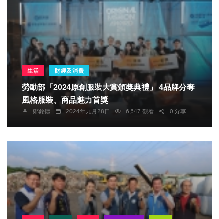
生活
財經及消費
勞動部「2024原創服裝大賞頒獎典禮」 4品牌分奪
風格服裝、商品魅力首獎
鄭銘德
2024年九月28日
6,647 觀看
0 分享