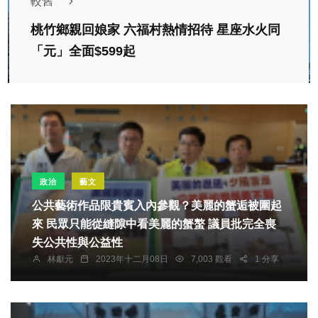
較舊
桃竹鄉親回娘家 六福村熱情招待 星座水火同
「元」全面$599起
政治
藝文
公共藝術作品限貴賓入內參觀？美麗的蟹逅被圍起
來 民眾只能從縫隙中看美麗的蟹螯 議員批完全喪
失公共性與公益性
林獻元
2023年十二月08日
7,003 觀看
1 分享