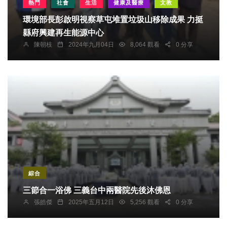
熱門
社會
生活
健康及醫療
文教
環境部長彭啟明視察草屯堆置垃圾山移除成果 力挺
縣府興建再生能源中心
陳朝枝
2024年九月04日
8,064 觀看
0 分享
綜合
三節合一浴佛 三義台中兩醫院先後沐佛恩
張皓傑
2025年五月12日
5,256 觀看
0 分享