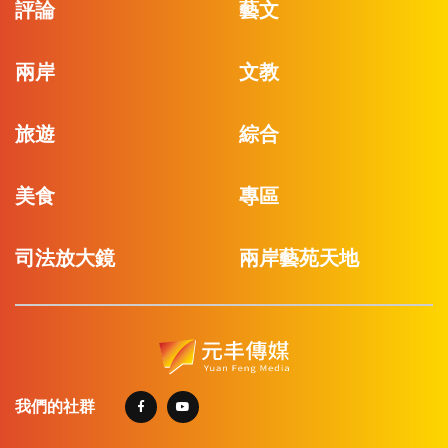
評論
藝文
兩岸
文教
旅遊
綜合
美食
專區
司法放大鏡
兩岸藝苑天地
我們的社群