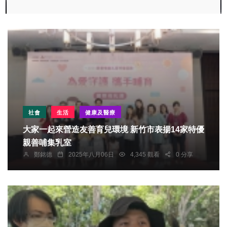
社會
生活
健康及醫療
大家一起來營造友善育兒環境 新竹市表揚14家特優
親善哺集乳室
鄭銘德
2025年八月06日
4,345 觀看
0 分享