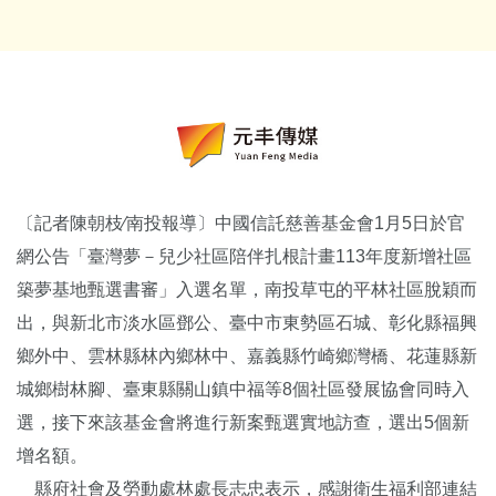
〔記者陳朝枝∕南投報導〕中國信託慈善基金會1月5日於官
網公告「臺灣夢－兒少社區陪伴扎根計畫113年度新增社區
築夢基地甄選書審」入選名單，南投草屯的平林社區脫穎而
出，與新北市淡水區鄧公、臺中市東勢區石城、彰化縣福興
鄉外中、雲林縣林內鄉林中、嘉義縣竹崎鄉灣橋、花蓮縣新
城鄉樹林腳、臺東縣關山鎮中福等8個社區發展協會同時入
選，接下來該基金會將進行新案甄選實地訪查，選出5個新
增名額。
縣府社會及勞動處林處長志忠表示，感謝衛生福利部連結