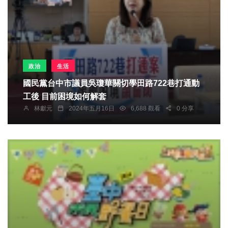
政治
生活
國民黨台中市議員吳瓊華關切學田路722巷打通動
工後 目前困境如何解套
林獻元
2024年五月16日
6,688 觀看
0 分享