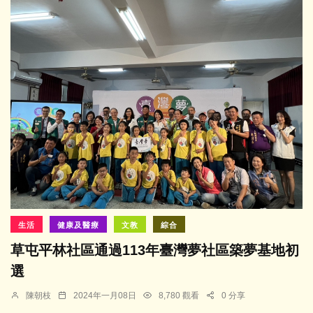
生活
健康及醫療
文教
綜合
草屯平林社區通過113年臺灣夢社區築夢基地初
選
陳朝枝
2024年一月08日
8,780 觀看
0 分享