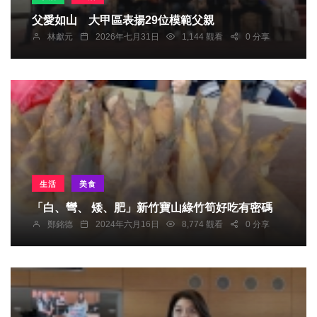
父愛如山 大甲區表揚29位模範父親
林獻元
2026年七月31日
1,144 觀看
0 分享
生活
美食
「白、彎、 矮、肥」新竹寶山綠竹筍好吃有密碼
鄭銘德
2024年六月16日
8,774 觀看
0 分享