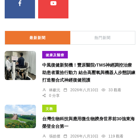
最新新聞
熱門新聞
健康及醫療
中風復健新契機！豐原醫院rTMS神經調控治療
助患者重拾行動力 結合高壓氧與機器人步態訓練
打造整合式神經復健照護
林獻元
2026年八月10日
33 觀看
0 分享
文教
台灣生物科技與應用微生物躋身世界前30強東海
榮登全台第一
張皓傑
2026年八月10日
119 觀看