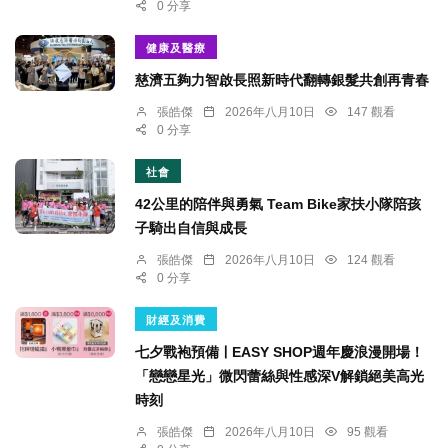
0 分享
健康及醫療
慈濟五夠力智啟長照新時代翻轉銀髮共創再青春
張皓傑
2026年八月10日
147 觀看
0 分享
社會
42公里的陪伴與勇氣 Team Bike家扶小隊陪孩
子騎出自信與成長
張皓傑
2026年八月10日
124 觀看
0 分享
財經及消費
七夕戰袍預備ￜEASY SHOP週年慶浪漫開場！
「戀戀星光」微閃蕾絲與性感深V解鎖絕美高光
時刻
張皓傑
2026年八月10日
95 觀看