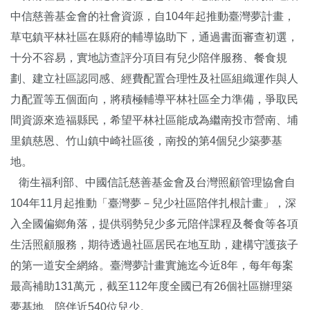
中信慈善基金會的社會資源，自104年起推動臺灣夢計畫，
草屯鎮平林社區在縣府的輔導協助下，通過書面審查初選，
十分不容易，實地訪查評分項目有兒少陪伴服務、餐食規
劃、建立社區認同感、經費配置合理性及社區組織運作與人
力配置等五個面向，將積極輔導平林社區全力準備，爭取民
間資源來造福縣民，希望平林社區能成為繼南投市營南、埔
里鎮慈恩、竹山鎮中崎社區後，南投的第4個兒少築夢基
地。
衛生福利部、中國信託慈善基金會及台灣照顧管理協會自
104年11月起推動「臺灣夢－兒少社區陪伴扎根計畫」，深
入全國偏鄉角落，提供弱勢兒少多元陪伴課程及餐食等各項
生活照顧服務，期待透過社區居民在地互助，建構守護孩子
的第一道安全網絡。臺灣夢計畫實施迄今近8年，每年每案
最高補助131萬元，截至112年度全國已有26個社區辦理築
夢基地、陪伴近540位兒少。