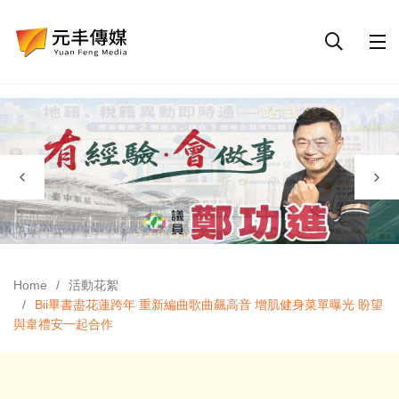
Home
活動花絮
Bii畢書盡花蓮跨年 重新編曲歌曲飆高音 增肌健身菜單曝光 盼望
與韋禮安一起合作