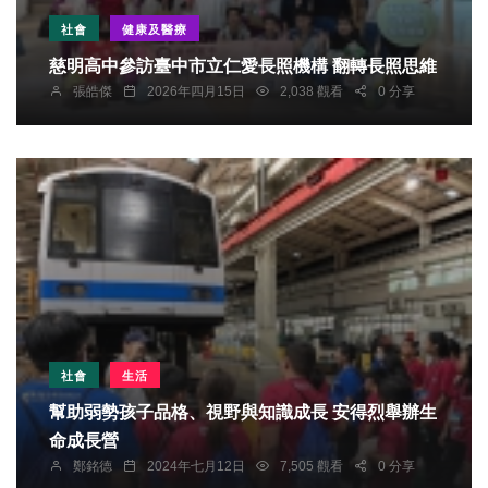
社會
健康及醫療
慈明高中參訪臺中市立仁愛長照機構 翻轉長照思維
張皓傑
2026年四月15日
2,038 觀看
0 分享
社會
生活
幫助弱勢孩子品格、視野與知識成長 安得烈舉辦生
命成長營
鄭銘德
2024年七月12日
7,505 觀看
0 分享