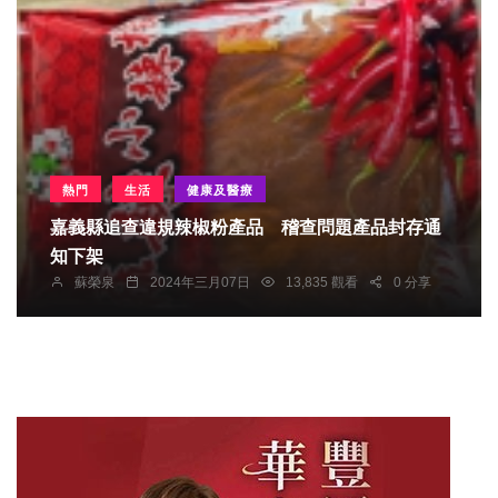
熱門
生活
健康及醫療
嘉義縣追查違規辣椒粉產品 稽查問題產品封存通
知下架
蘇榮泉
2024年三月07日
13,835 觀看
0 分享