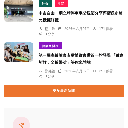
社會
生活
中市自由一期立體停車場父親節分享評價送史努
比授權好禮
楊川欽
2026年八月07日
171 觀看
0 分享
健康及醫療
第三屆高齡健康產業博覽會世貿一館登場 「健康
新竹．全齡樂活」等你來體驗
鄭銘德
2026年八月07日
251 觀看
0 分享
更多最新新聞