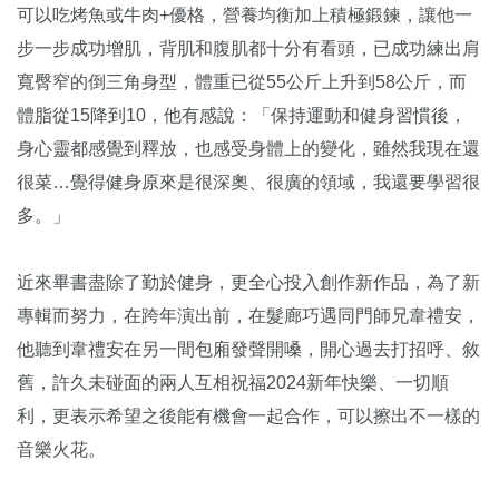
可以吃烤魚或牛肉+優格，營養均衡加上積極鍛鍊，讓他一
步一步成功增肌，背肌和腹肌都十分有看頭，已成功練出肩
寬臀窄的倒三角身型，體重已從55公斤上升到58公斤，而
體脂從15降到10，他有感說：「保持運動和健身習慣後，
身心靈都感覺到釋放，也感受身體上的變化，雖然我現在還
很菜…覺得健身原來是很深奧、很廣的領域，我還要學習很
多。」
近來畢書盡除了勤於健身，更全心投入創作新作品，為了新
專輯而努力，在跨年演出前，在髮廊巧遇同門師兄韋禮安，
他聽到韋禮安在另一間包廂發聲開嗓，開心過去打招呼、敘
舊，許久未碰面的兩人互相祝福2024新年快樂、一切順
利，更表示希望之後能有機會一起合作，可以擦出不一樣的
音樂火花。