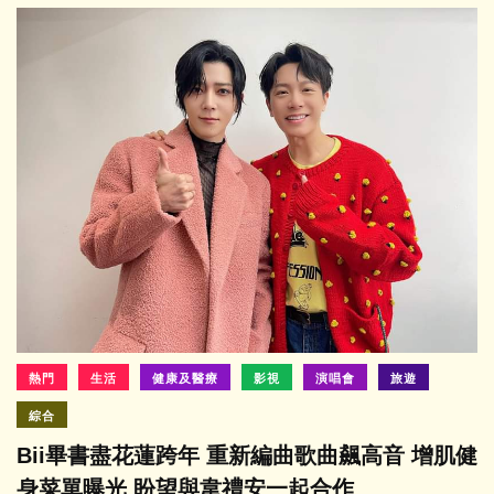
熱門
生活
健康及醫療
影視
演唱會
旅遊
綜合
Bii畢書盡花蓮跨年 重新編曲歌曲飆高音 增肌健
身菜單曝光 盼望與韋禮安一起合作