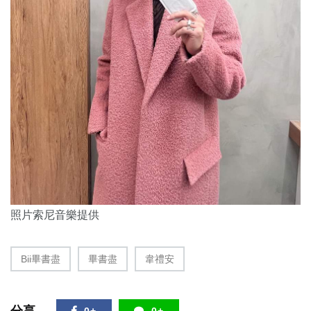
照片索尼音樂提供
Bii畢書盡
畢書盡
韋禮安