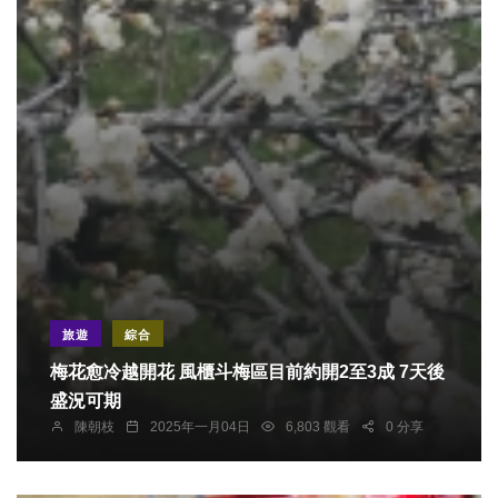
旅遊
綜合
梅花愈冷越開花 風櫃斗梅區目前約開2至3成 7天後
盛況可期
陳朝枝
2025年一月04日
6,803 觀看
0 分享