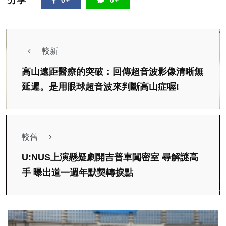
分享
0+
0+
較新
高山遠距醫療的突破：回傳超音波影像清晰無
延遲。是用眼球超音波來判斷高山症喔!
較舊
U:NUS上演懸疑劇開吉普車闖密室 尋解謎高
手 曝出道一週年默契轉捩點