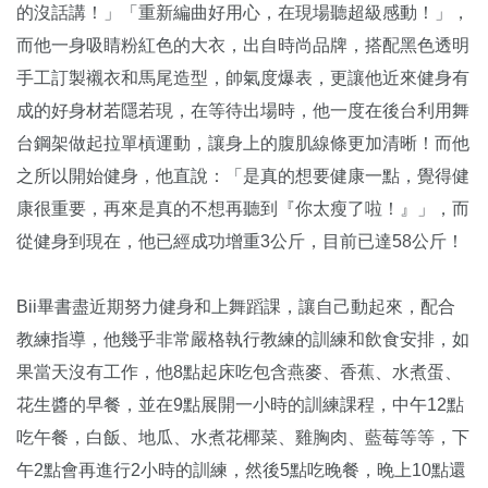
的沒話講！」「重新編曲好用心，在現場聽超級感動！」，
而他一身吸睛粉紅色的大衣，出自時尚品牌，搭配黑色透明
手工訂製襯衣和馬尾造型，帥氣度爆表，更讓他近來健身有
成的好身材若隱若現，在等待出場時，他一度在後台利用舞
台鋼架做起拉單槓運動，讓身上的腹肌線條更加清晰！而他
之所以開始健身，他直說：「是真的想要健康一點，覺得健
康很重要，再來是真的不想再聽到『你太瘦了啦！』」，而
從健身到現在，他已經成功增重3公斤，目前已達58公斤！
Bii畢書盡近期努力健身和上舞蹈課，讓自己動起來，配合
教練指導，他幾乎非常嚴格執行教練的訓練和飲食安排，如
果當天沒有工作，他8點起床吃包含燕麥、香蕉、水煮蛋、
花生醬的早餐，並在9點展開一小時的訓練課程，中午12點
吃午餐，白飯、地瓜、水煮花椰菜、雞胸肉、藍莓等等，下
午2點會再進行2小時的訓練，然後5點吃晚餐，晚上10點還