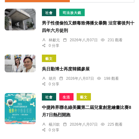
社會
司法放大鏡
男子性侵偷拍又餵毒致傳播女暴斃 法官審後判十
四年六月徒刑
林獻元
2026年八月07日
231 觀看
0 分享
藝文
吳日勤博士再度韓國參展
胡月
2026年八月07日
198 觀看
0 分享
社會
生活
藝文
中捷跨界聯名綠美圖第二屆兒童創意繪畫比賽8
月7日熱烈開跑
楊川欽
2026年八月07日
225 觀看
0 分享