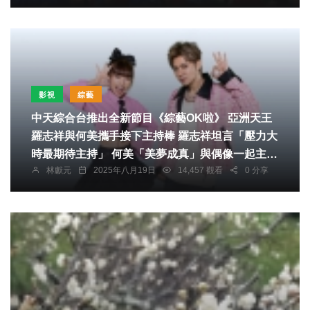
影視
綜藝
中天綜合台推出全新節目《綜藝OK啦》 亞洲天王
羅志祥與何美攜手接下主持棒 羅志祥坦言「壓力大
時最期待主持」 何美「美夢成真」與偶像一起主持
林獻元
2025年八月19日
14,457 觀看
0 分享
被爆對著羅志祥傻笑