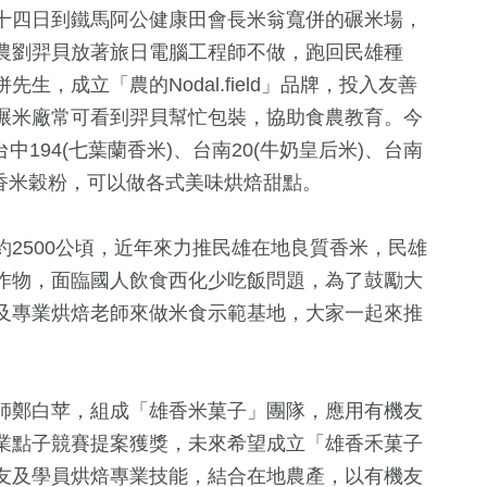
十四日到鐵馬阿公健康田會長米翁寬併的碾米場，
農劉羿貝放著旅日電腦工程師不做，跑回民雄種
，成立「農的Nodal.field」品牌，投入友善
碾米廠常可看到羿貝幫忙包裝，協助食農教育。今
中194(七葉蘭香米)、台南20(牛奶皇后米)、台南
芋香米穀粉，可以做各式美味烘焙甜點。
2500公頃，近年來力推民雄在地良質香米，民雄
作物，面臨國人飲食西化少吃飯問題，為了鼓勵大
及專業烘焙老師來做米食示範基地，大家一起來推
28
+
17
+
567
+
鐘獎
2024立委選戰
司法放大鏡
文教
師鄭白苹，組成「雄香米菓子」團隊，應用有機友
1
+
3
+
業點子競賽提案獲獎，未來希望成立「雄香禾菓子
8
+
友及學員烘焙專業技能，結合在地農產，以有機友
福建林公信俗文
兩岸佛教文化