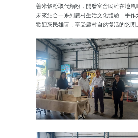
總統大選
生活
藝文
善米穀粉取代麵粉，開發富含民雄在地風
未來結合一系列農村生活文化體驗，手作
歡迎來民雄玩，享受農村自然慢活的悠閒