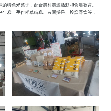
綜藝
化專區
流專區
味的特色米菓子，配合農村農遊活動和食農教育。
烤年糕、手作稻草編織、農園採果、焢窯野炊等，
。