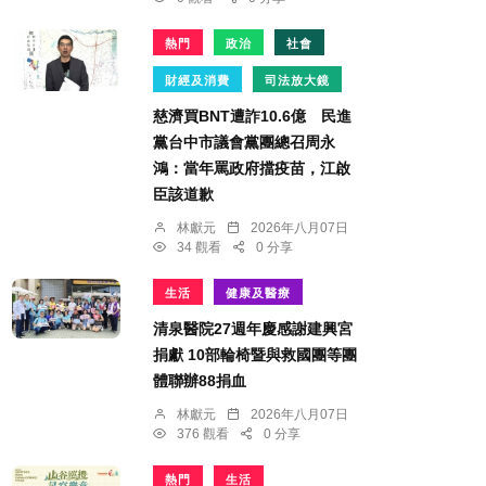
熱門
政治
社會
財經及消費
司法放大鏡
慈濟買BNT遭詐10.6億 民進
黨台中市議會黨團總召周永
鴻：當年罵政府擋疫苗，江啟
臣該道歉
林獻元
2026年八月07日
34 觀看
0 分享
生活
健康及醫療
清泉醫院27週年慶感謝建興宮
捐獻 10部輪椅暨與救國團等團
體聯辦88捐血
林獻元
2026年八月07日
376 觀看
0 分享
熱門
生活