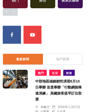
熱門
綜合
健康及醫療
兩岸藝苑天地
最新新聞
熱門新聞
熱門
生活
旅遊
中部地區城鎮韌性演習8月10
日舉辦 首度舉辦「行動網路降
速演練」 高鐵旅客提早訂位取
票
林獻元
2026年八月07日
0 觀看
0 分享