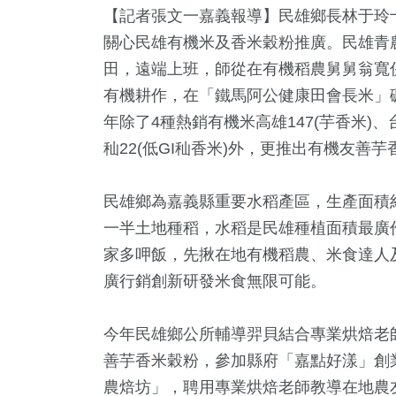
【記者張文一嘉義報導】民雄鄉長林于玲
關心民雄有機米及香米穀粉推廣。民雄青
田，遠端上班，師從在有機稻農舅舅翁寬併先生
有機耕作，在「鐵馬阿公健康田會長米」
年除了4種熱銷有機米高雄147(芋香米)、台
秈22(低GI秈香米)外，更推出有機友善
民雄鄉為嘉義縣重要水稻產區，生產面積約
一半土地種稻，水稻是民雄種植面積最廣
家多呷飯，先揪在地有機稻農、米食達人
0
+
61
+
56
+
57
+
1
+
廣行銷創新研發米食無限可能。
及消費
美食
影視
兩岸
2023金
今年民雄鄉公所輔導羿貝結合專業烘焙老
善芋香米穀粉，參加縣府「嘉點好漾」創
2
+
1357
+
211
+
農焙坊」，聘用專業烘焙老師教導在地農