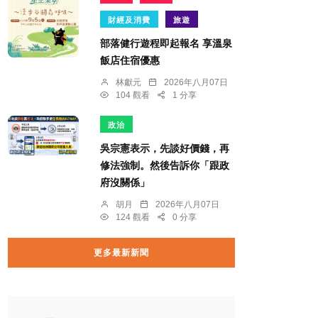
財經及消費
旅遊
部落健行遊程即起報名 享溫泉
飯店住宿優惠
林獻元
2026年八月07日
104 觀看
1 分享
政治
吳宗憲表示，先談好價錢，再
修法強制。然後告訴你「跟政
府沒關係」
胡月
2026年八月07日
124 觀看
0 分享
更多最新新聞