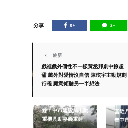
分享
0+
2+
較新
戲裡戲外個性不一樣黃丞邦劇中撩超
甜 戲外對愛情沒自信 陳玹宇主動規劃
行程 願意傾聽另一半想法
政治
社會
政治
風雨中堅守救災最前
202
線！中市建設局出動
器近
重機具助嘉義重建
臺中
張皓傑
林