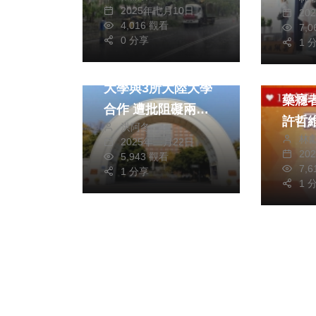
疑審
2025年七月10日
20
熱門
兩岸
4,016 觀看
7,
0 分享
1 
文教
財經及
民進黨執政當局禁止
積極服
大學與3所大陸大學
藥癮者 中彰投
合作 遭批阻礙兩岸
許哲
洪阿冬
交流
林
社會
2025年二月22日
20
5,943 觀看
7,
1 分享
1 