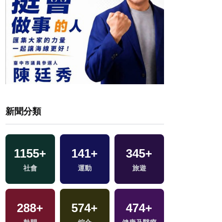
新聞分類
32
+
1155
+
141
+
345
+
兩岸道教文化交
社會
運動
旅遊
流專區
288
+
574
+
474
+
1
+
交