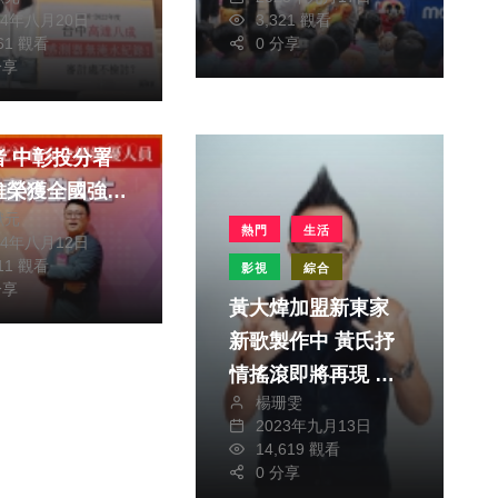
計處放水
24年八月20日
3,321 觀看
061 觀看
0 分享
分享
消費
文教
務2000多位
分署
維榮獲全國強化
獻元
安全網績優人員
熱門
生活
24年八月12日
611 觀看
影視
綜合
分享
黃大煒加盟新東家
新歌製作中 黃氏抒
情搖滾即將再現 首
楊珊雯
度挑戰演戲 黃大煒
2023年九月13日
笑說超級緊張 期待
14,619 觀看
看到自己的播出
0 分享