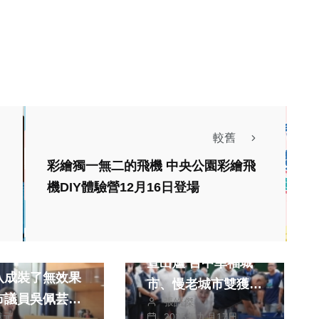
較舊
彩繪獨一無二的飛機 中央公園彩繪飛
機DIY體驗營12月16日登場
政治
生活
《天下雜誌》最新調
2年前淹水感測
查出爐 台中幸福城
八成裝了無效果
市、慢老城市雙獲佳
市議員吳佩芸質
張皓傑
績
獻元
2025年九月17日