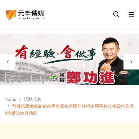
Home
活動花絮
詹姓宗親總會副秘書長詹儒德率團前往福建周寧林公祖殿作為期
4天參訪進香活動