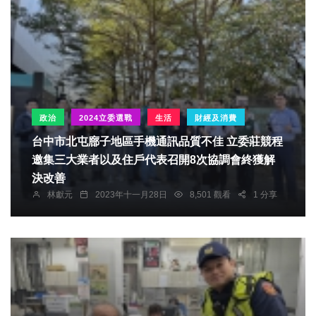
政治
2024立委選戰
生活
財經及消費
台中市北屯廍子地區手機通訊品質不佳 立委莊競程
邀集三大業者以及住戶代表召開8次協調會終獲解
決改善
林獻元
2023年十一月28日
8,501 觀看
1 分享