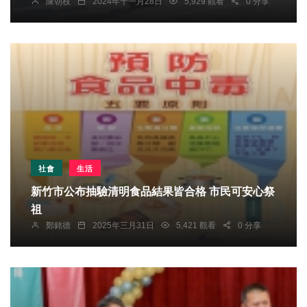
陳朝枝
2024年十一月28日
5,929 觀看
0 分享
社會
生活
新竹市公布抽驗清明食品結果皆合格 市民可安心祭
祖
鄭銘德
2025年三月31日
5,421 觀看
0 分享