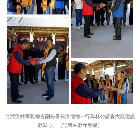
台灣詹姓宗親總會副秘書長詹儒德一行為林公請香大殿建設
獻愛心。（記者林獻元翻攝）