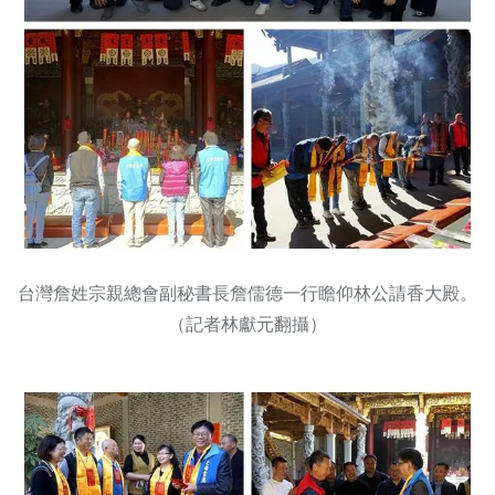
台灣詹姓宗親總會副秘書長詹儒德一行瞻仰林公請香大殿。
（記者林獻元翻攝）