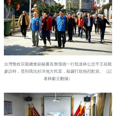
台灣詹姓宗親總會副秘書長詹儒德一行抵達林公忠平王祖殿
參訪時，受到瑪坑杉洋地方民眾，敲鑼打鼓熱烈歡迎。（記
者林獻元翻攝）