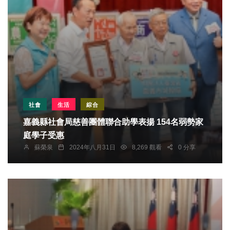
社會
生活
綜合
嘉義縣社會局慈善團體聯合助學表揚 154名弱勢家
庭學子受惠
蘇榮泉
2024年八月31日
8,269 觀看
0 分享