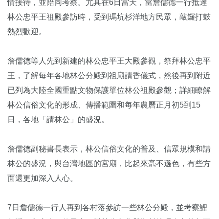
情接待，並陪同考察。尤其在6日當天，當詹儒德一行抵達
林公忠平王祖殿參訪時，受到瑪坑杉洋地方民眾，敲鑼打鼓
熱烈歡迎。
詹儒德等人先到新建的林公忠平王大殿參觀，祭拜林公忠平
王，了解每年各地林公分殿到祖廟請香儀式，然後再到附近
已列為大陸全國重點文物保護單位林公祖殿參觀；詳細瞭解
林公信俗文化的形成、傳播範圍和每年農曆正月初5到15
日，各地「請林公」的盛況。
詹儒德副秘書長表示，林公信俗文化的普及、信眾規模和請
林公的盛況，與台灣地區的宮廟，比起來毫不遜色，有些方
面還更加深入人心。
7日詹儒德一行人再到各村落參訪一些林公分殿，並考察鯉