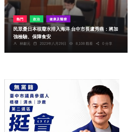
熱門
政治
健康及醫療
民眾憂日本核廢水排入海洋 台中市長盧秀燕：將加
強檢驗、保障食安
林獻元
2023年八月29日
8,108 觀看
0 分享