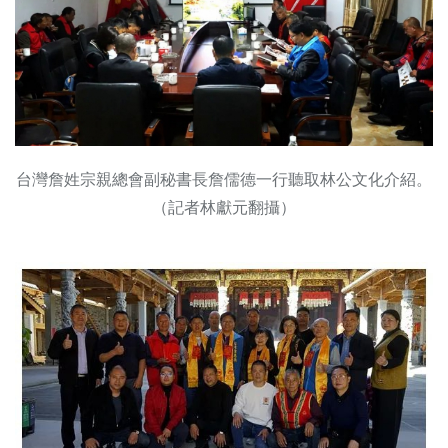
台灣詹姓宗親總會副秘書長詹儒德一行聽取林公文化介紹。
（記者林獻元翻攝）