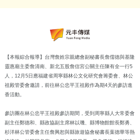
【本報綜合報導】台灣詹姓宗親總會副秘書長詹儒德與基隆
靈惠廟主委詹清南、新北五股詹信宮公關主任陳有全一行5
人，12月5日應福建省周寧縣林公文化研究會籌委會、林公
祖殿管委會邀請，前往林公忠平王祖殿作為期4天的參訪進
香活動。
參訪團在林公忠平王祖殿參訪期間，受到周寧縣人大常委會
副主任鄭德和、縣政協副主席林以璣、縣博物館館長鄭勇、
杉洋林公管委會主任詹興恕與縣旅遊協會秘書長葉德華等熱