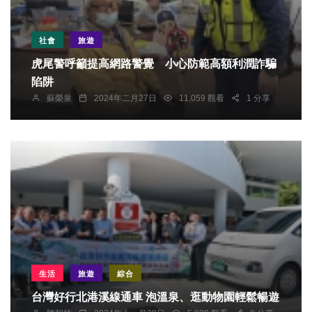
社會
旅遊
虎尾警呼籲提高網路警覺 小心防範高額利潤詐騙
陷阱
蘇榮泉
2024年二月27日
11,059 觀看
1 分享
生活
旅遊
綜合
台灣好行北港溪線通車 泡溫泉、逛動物園輕鬆暢遊