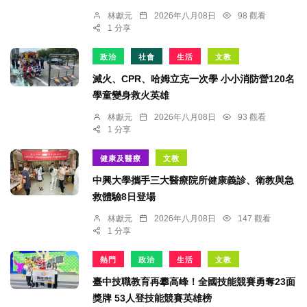
林獻元
2026年八月08日
98 觀看
1 分享
政治
社會
生活
文教
滅火、CPR、哈姆立克一次學 小小消防營120名
學童變身救火英雄
林獻元
2026年八月08日
93 觀看
1 分享
健康及醫療
文教
中興大學攜手三大醫療院所健康義診、衛教與急
救體驗8日登場
林獻元
2026年八月08日
147 觀看
1 分享
熱門
政治
生活
文教
臺中技職教育再攀高峰！全國技能競賽勇奪23面
獎牌 53人登技能競賽英雄榜