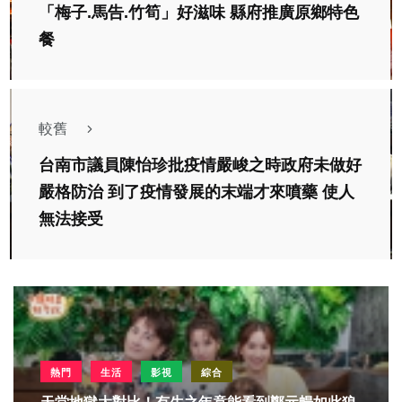
「梅子.馬告.竹筍」好滋味 縣府推廣原鄉特色
餐
較舊
台南市議員陳怡珍批疫情嚴峻之時政府未做好
嚴格防治 到了疫情發展的末端才來噴藥 使人
無法接受
熱門
生活
影視
綜合