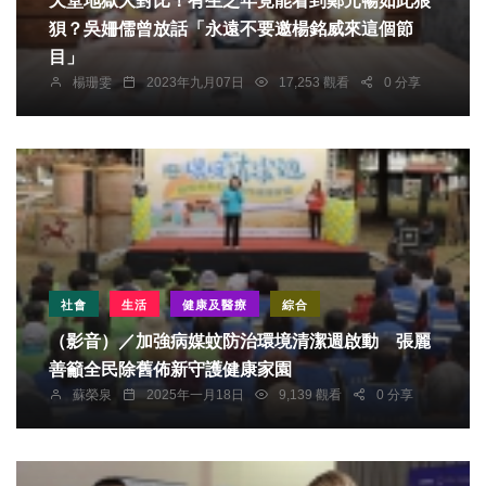
天堂地獄大對比！有生之年竟能看到鄭元暢如此狼
狽？吳姍儒曾放話「永遠不要邀楊銘威來這個節
目」
楊珊雯
2023年九月07日
17,253 觀看
0 分享
社會
生活
健康及醫療
綜合
（影音）／加強病媒蚊防治環境清潔週啟動 張麗
善籲全民除舊佈新守護健康家園
蘇榮泉
2025年一月18日
9,139 觀看
0 分享