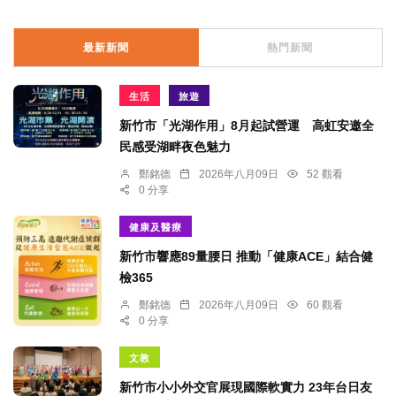
最新新聞
熱門新聞
生活
旅遊
新竹市「光湖作用」8月起試營運 高虹安邀全
民感受湖畔夜色魅力
鄭銘德
2026年八月09日
52 觀看
0 分享
健康及醫療
新竹市響應89量腰日 推動「健康ACE」結合健
檢365
鄭銘德
2026年八月09日
60 觀看
0 分享
文教
新竹市小小外交官展現國際軟實力 23年台日友