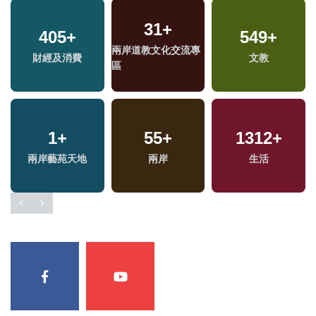
31
+
405
+
549
+
兩岸道教文化交流專
福
財經及消費
文教
區
區
1
+
55
+
1312
+
兩岸藝苑天地
兩岸
生活