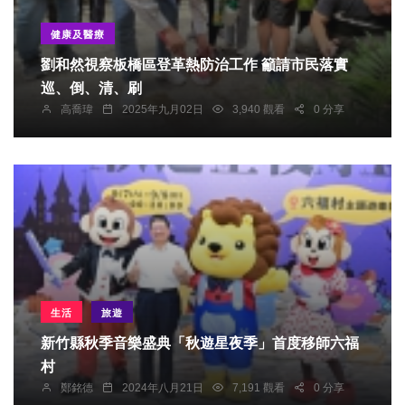
健康及醫療
劉和然視察板橋區登革熱防治工作 籲請市民落實
巡、倒、清、刷
高喬瑋
2025年九月02日
3,940 觀看
0 分享
生活
旅遊
新竹縣秋季音樂盛典「秋遊星夜季」首度移師六福
村
鄭銘德
2024年八月21日
7,191 觀看
0 分享