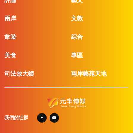
評論
藝文
兩岸
文教
旅遊
綜合
美食
專區
司法放大鏡
兩岸藝苑天地
我們的社群