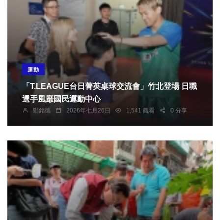
運動
「T.LEAGUE台日菁英桌球交流會」竹北登場 日職
選手風靡國民運動中心
鄭銘德
2026年七月26日
1,541 觀看
0 分享