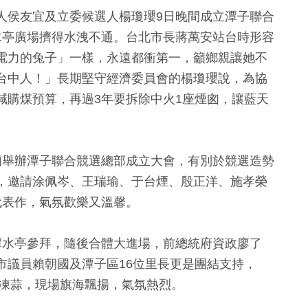
人侯友宜及立委候選人楊瓊瓔9日晚間成立潭子聯合
水亭廣場擠得水洩不通。台北市長蔣萬安站台時形容
電力的兔子」一樣，永遠都衝第一，籲鄉親讓她不
台中人！」長期堅守經濟委員會的楊瓊瓔說，為協
減購煤預算，再過3年要拆除中火1座煙囪，讓藍天
27
+
271
+
5
+
廟舉辦潭子聯合競選總部成立大會，有別於競選造勢
化交
兩岸
綜合
海峽論壇專
，邀請涂佩岑、王瑞瑜、于台煙、殷正洋、施孝榮
代表作，氣氛歡樂又溫馨。
11
+
22
+
462
+
潭水亭參拜，隨後合體大進場，前總統府資政廖了
2024立委選戰
影視
社會
市議員賴朝國及潭子區16位里長更是團結支持，
呼凍蒜，現場旗海飄揚，氣氛熱烈。