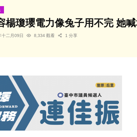
戰
容楊瓊瓔電力像兔子用不完 她喊
3年十二月09日
8,334 觀看
1 分享