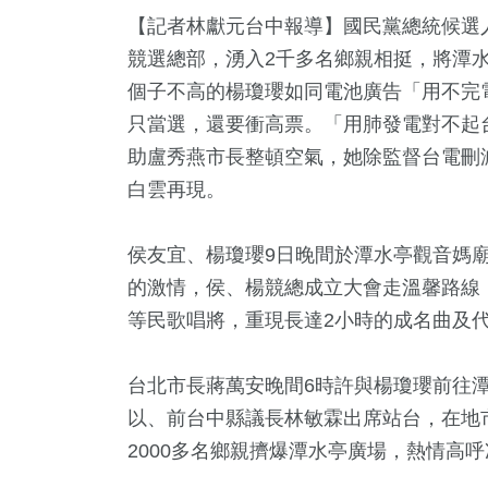
【記者林獻元台中報導】國民黨總統候選
競選總部，湧入2千多名鄉親相挺，將潭
個子不高的楊瓊瓔如同電池廣告「用不完
只當選，還要衝高票。「用肺發電對不起
助盧秀燕市長整頓空氣，她除監督台電刪
白雲再現。
15
+
1
+
+
4
+
265
+
侯友宜、楊瓊瓔9日晚間於潭水亭觀音媽
兩岸道教文化交
兩岸佛教文
總統大選
演唱會
文教
的激情，侯、楊競總成立大會走溫馨路線
流專區
流專區
等民歌唱將，重現長達2小時的成名曲及
+
85
+
7
+
台北市長蔣萬安晚間6時許與楊瓊瓔前往
公信俗文
藝文
司法放大鏡
以、前台中縣議長林敏霖出席站台，在地
2000多名鄉親擠爆潭水亭廣場，熱情高