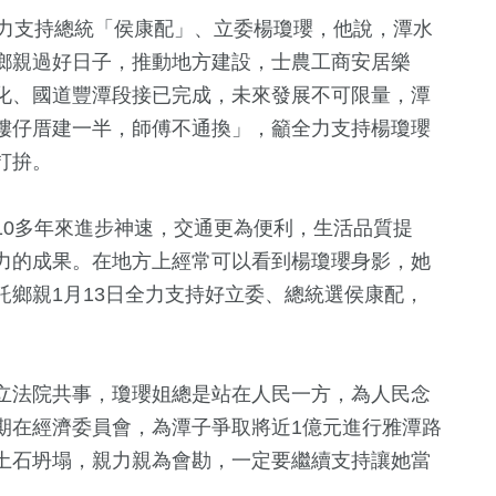
全力支持總統「侯康配」、立委楊瓊瓔，他說，潭水
鄉親過好日子，推動地方建設，士農工商安居樂
化、國道豐潭段接已完成，未來發展不可限量，潭
樓仔厝建一半，師傅不通換」，籲全力支持楊瓊瓔
打拚。
10多年來進步神速，交通更為便利，生活品質提
力的成果。在地方上經常可以看到楊瓊瓔身影，她
鄉親1月13日全力支持好立委、總統選侯康配，
立法院共事，瓊瓔姐總是站在人民一方，為人民念
期在經濟委員會，為潭子爭取將近1億元進行雅潭路
土石坍塌，親力親為會勘，一定要繼續支持讓她當