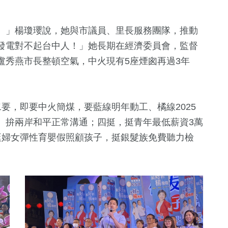
。
。」楊瓊瓔說，她與市議員、里長服務團隊，推動
發電對不起台中人！」她長期在經濟委員會，監督
盧秀燕市長整頓空氣，中火現有5座煙囪再過3年
二要，即要中火簡煤，要藍線明年動工、橘線2025
、拚兩岸和平正常溝通；四挺，挺青年最低薪資3萬
挺婦女彈性育嬰假照顧孩子，挺銀髮族免費聽力檢