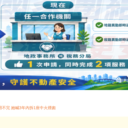
不完 她喊3年內拆1座中火煙囪