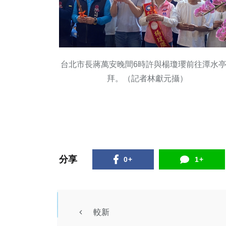
台北市長蔣萬安晚間6時許與楊瓊瓔前往潭水
拜。（記者林獻元攝）
分享
0+
1+
較新