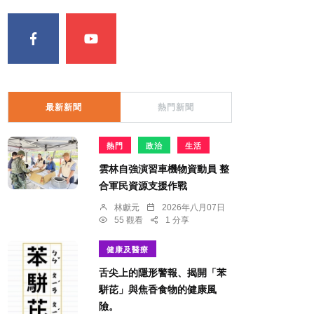
最新新聞
熱門新聞
熱門
政治
生活
雲林自強演習車機物資動員 整
合軍民資源支援作戰
林獻元
2026年八月07日
55 觀看
1 分享
健康及醫療
舌尖上的隱形警報、揭開「苯
駢芘」與焦香食物的健康風
險。