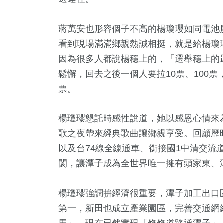
蔣萬安也形容個子不高的楊瓊瓔如同電池
看到現場滿滿鄉親熱誠相挺，就是給楊瓊
因為很多人都說楊穩上的，「選舉穩上的
鬆懈，回去之後一個人要拉10票、100
票。
楊瓊瓔懇託時感性說道，她以感恩心情來
歌之夜帶來經典歌曲讓鄉親享受。回顧歷時
以及台74線全線通車、銜接國1中清交流
閡，讓潭子成為全世界唯一擁有頭家東、
楊瓊瓔強調拚經濟很重要，潭子加工出口
第一，新田也成立產業園區，完善交通網