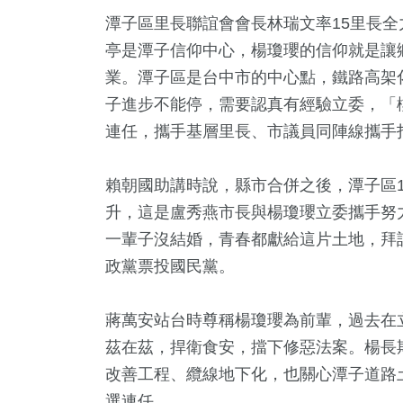
潭子區里長聯誼會會長林瑞文率15里長
亭是潭子信仰中心，楊瓊瓔的信仰就是讓
業。潭子區是台中市的中心點，鐵路高架
子進步不能停，需要認真有經驗立委，「
連任，攜手基層里長、市議員同陣線攜手
賴朝國助講時說，縣市合併之後，潭子區
升，這是盧秀燕市長與楊瓊瓔立委攜手努
一輩子沒結婚，青春都獻給這片土地，拜託
政黨票投國民黨。
蔣萬安站台時尊稱楊瓊瓔為前輩，過去在
茲在茲，捍衛食安，擋下修惡法案。楊長
改善工程、纜線地下化，也關心潭子道路
選連任。