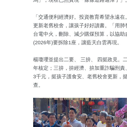
馬」，現在已然實現「條條道路通潭子」
「交通便利經濟好。投資教育希望永遠在
更新老舊校舍，讓孩子好好讀書。「用肺
台電中火，刪除、減少購煤預算，以協助
(2026年)要拆除1座，讓藍天白雲再現。
楊瓊瓔並提出二要、 三拚、 四挺政見。
年核定；三拚，拚經濟、拚加重詐騙刑責
3千元，挺孩子護食安、老舊校舍更新，
查。