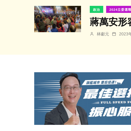
政治
2024立委選
蔣萬安形
林獻元
202