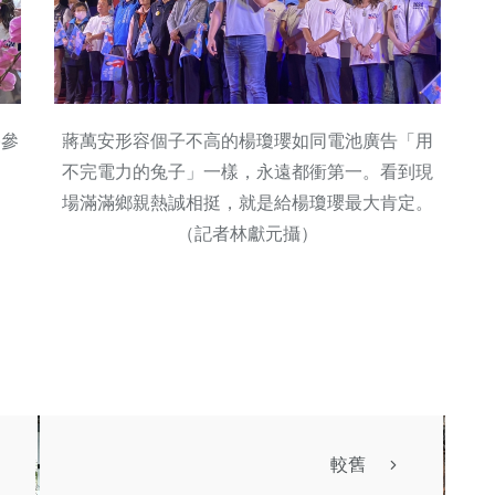
亭參
蔣萬安形容個子不高的楊瓊瓔如同電池廣告「用
不完電力的兔子」一樣，永遠都衝第一。看到現
場滿滿鄉親熱誠相挺，就是給楊瓊瓔最大肯定。
（記者林獻元攝）
較舊