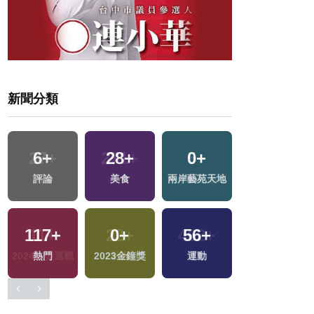
新聞分類
6
+
28
+
0
+
432
+
區
評論
美食
兩岸藝苑天地
政治
117
+
0
+
56
+
192
+
熱門
2023金鐘獎
運動
健康及醫療