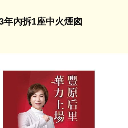
3年內拆1座中火煙囪