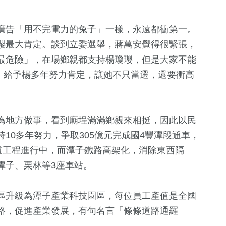
廣告「用不完電力的兔子」一樣，永遠都衝第一。
瓔最大肯定。談到立委選舉，蔣萬安覺得很緊張，
最危險」，在場鄉親都支持楊瓊瓔，但是大家不能
票，給予楊多年努力肯定，讓她不只當選，還要衝高
為地方做事，看到廟埕滿滿鄉親來相挺，因此以民
10多年努力，爭取305億元完成國4豐潭段通車，
道工程進行中，而潭子鐵路高架化，消除東西隔
潭子、栗林等3座車站。
區升級為潭子產業科技園區，每位員工產值是全國
絡，促進產業發展，有句名言「條條道路通羅