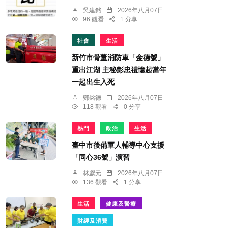
吳建銘
2026年八月07日
96 觀看
1 分享
社會
生活
新竹市骨董消防車「金德號」
重出江湖 主秘彭忠禮憶起當年
一起出生入死
鄭銘德
2026年八月07日
118 觀看
0 分享
熱門
政治
生活
臺中市後備軍人輔導中心支援
「同心36號」演習
林獻元
2026年八月07日
136 觀看
1 分享
生活
健康及醫療
財經及消費