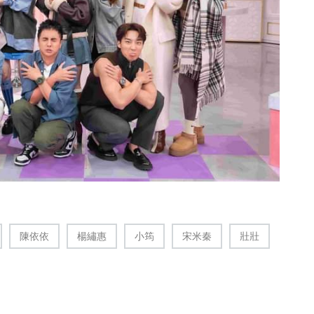
陳依依
楊繡惠
小筠
宋米秦
壯壯