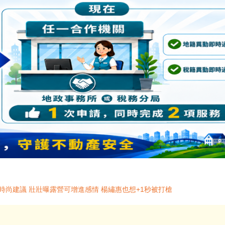
時尚建議 壯壯曝露營可增進感情 楊繡惠也想+1秒被打槍