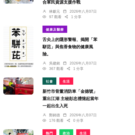
合軍民資源支援作戰
林獻元
2026年八月07日
97 觀看
1 分享
健康及醫療
舌尖上的隱形警報、揭開「苯
駢芘」與焦香食物的健康風
險。
吳建銘
2026年八月07日
367 觀看
1 分享
社會
生活
新竹市骨董消防車「金德號」
重出江湖 主秘彭忠禮憶起當年
一起出生入死
鄭銘德
2026年八月07日
176 觀看
0 分享
熱門
政治
生活