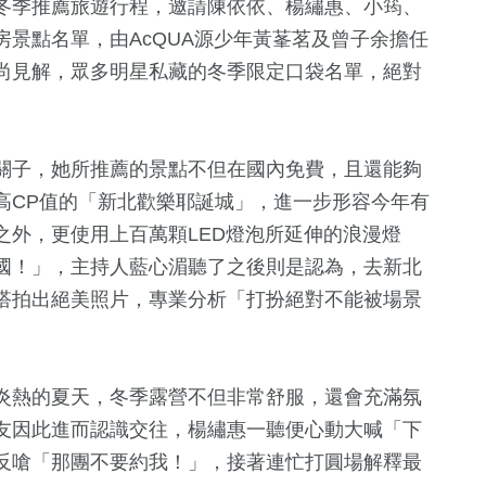
冬季推薦旅遊行程，邀請陳依依、楊繡惠、小筠、
景點名單，由AcQUA源少年黃莑茗及曾子余擔任
尚見解，眾多明星私藏的冬季限定口袋名單，絕對
關子，她所推薦的景點不但在國內免費，且還能夠
高CP值的「新北歡樂耶誕城」，進一步形容今年有
之外，更使用上百萬顆LED燈泡所延伸的浪漫燈
國！」，主持人藍心湄聽了之後則是認為，去新北
+
802
+
13
+
476
+
77
+
搭拍出絕美照片，專業分析「打扮絕對不能被場景
綜合
演唱會
旅遊
影視
炎熱的夏天，冬季露營不但非常舒服，還會充滿氛
21
+
18
+
40
+
25
+
友因此進而認識交往，楊繡惠一聽便心動大喊「下
鐘獎
評論
2024總統大選
2024立委選戰
司法放大鏡
反嗆「那團不要約我！」，接著連忙打圓場解釋最