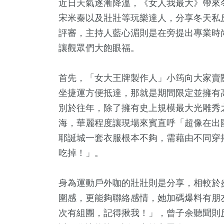
近日天氣逐漸降溫，《女人我最大》帶來
宋米秦以及壯壯等玩樂達人，分享冬天私房
評審，主持人藍心湄則是在旁提出專業時
讓觀眾們大飽眼福。
首先，「女大王牌製作人」小筠向大家賣
坐捷運方便抵達，那就是期間限定並擁有
別於往年，除了擁有史上規模最大光雕秀
海，華麗程度讓現場來賓直呼「超像在出
+
783
+
1277
+
195
耶誕城一套衣服根本不夠，需藉由不同穿
公信俗文
文教
政治
運動
吃掉！」。
身為運動戶外咖的壯壯則是分享，相較於
305
+
1
+
圍感，更能夠聯絡感情，她加碼爆料有朋
藝文
2023金
次有組團，記得揪我！」，曾子余聽聞則