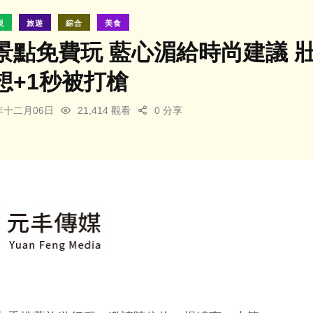
視
旅遊
綜合
美食
景點免費玩 藍心湄給時尚建議 
想+1秒被打槍
3年十二月06日
21,414 觀看
0 分享