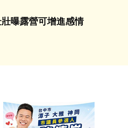
壯壯曝露營可增進感情