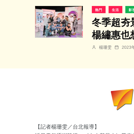
熱門
生活
影
冬季超夯
楊繡惠也
楊珊雯
202
【記者楊珊雯／台北報導】