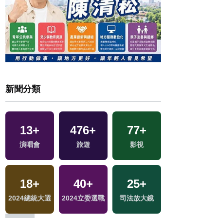
新聞分類
663
+
1595
+
11
+
84
+
健康及醫療
社會
綜藝
美食
45
+
16
+
599
+
1
+
兩岸道教文化交
海峽論壇專區
財經及消費
兩岸藝苑天地
流專區