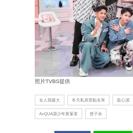
照片TVBS提供
女人我最大
冬天私房景點名單
藍心湄
AcQUA源少年黃莑茗
曾子余