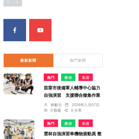
最新新聞
熱門新聞
熱門
政治
生活
苗栗市後備軍人輔導中心協力
自強演習 支援聯合徵集作業
林獻元
2026年八月07日
0 觀看
0 分享
熱門
政治
生活
雲林自強演習車機物資動員 整