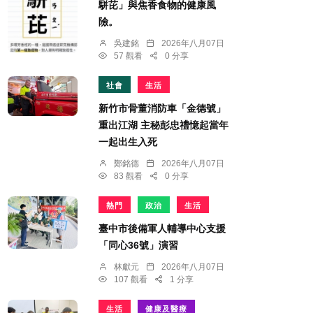
駢芘」與焦香食物的健康風
險。
吳建銘
2026年八月07日
57 觀看
0 分享
社會
生活
新竹市骨董消防車「金德號」
重出江湖 主秘彭忠禮憶起當年
一起出生入死
鄭銘德
2026年八月07日
83 觀看
0 分享
熱門
政治
生活
臺中市後備軍人輔導中心支援
「同心36號」演習
林獻元
2026年八月07日
107 觀看
1 分享
生活
健康及醫療