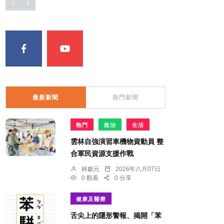
最新新聞
熱門新聞
熱門
政治
生活
雲林自強演習車機物資動員 整
合軍民資源支援作戰
林獻元
2026年八月07日
0 觀看
0 分享
健康及醫療
舌尖上的隱形警報、揭開「苯