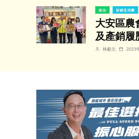
政治
財經及消費
大安區農
及產銷履
林獻元
202