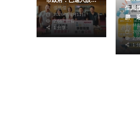
生局
張皓傑
階段、預計118年完
2026年四月11日
胖 
工
2,667 觀看
林
1 分享
20
2,
1 