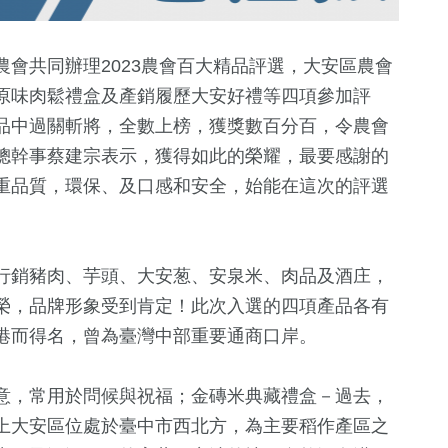
會共同辦理2023農會百大精品評選，大安區農會
原味肉鬆禮盒及產銷履歷大安好禮等四項參加評
品中過關斬將，全數上榜，獲獎數百分百，令農會
總幹事蔡建宗表示，獲得如此的榮耀，最要感謝的
重品質，環保、及口感和安全，始能在這次的評選
50
+
4
+
21
+
76
+
行銷豬肉、芋頭、大安葱、安泉米、肉品及酒庄，
運動
2024總統大選
美食
藝文
榮，品牌形象受到肯定！此次入選的四項產品各有
港而得名，曾為臺灣中部重要通商口岸。
0
+
147
+
12
+
7
+
意，常用於問候與祝福；金磚米典藏禮盒－過去，
化交
兩岸藝苑天地
旅遊
2024立委選戰
司法放大鏡
上大安區位處於臺中市西北方，為主要稻作產區之