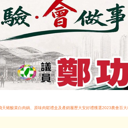
飛天豬酸菜白肉鍋、原味肉鬆禮盒及產銷履歷大安好禮獲選2023農會百大