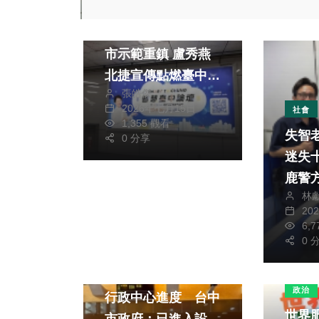
政治
社會
誓言打造亞洲智慧城
市示範重鎮 盧秀燕
北捷宣傳點燃臺中打
張皓傑
造AI機器人製造基地
2026年七月15日
社會
決心
1,355 觀看
失智
0 分享
迷失十
鹿警
林
速聯
20
家
6,
0 
政治
社會
邱愛珊關切后里聯合
政治
行政中心進度 台中
世界
市政府：已進入設計