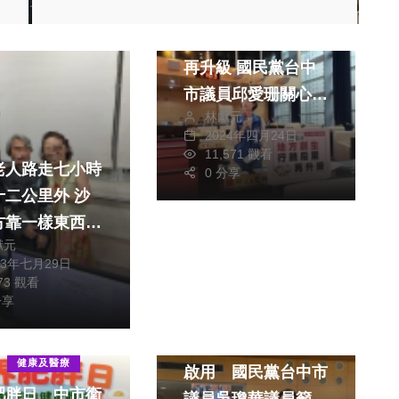
財經及消費
地方創生 行銷后里
再升級 國民黨台中
市議員邱愛珊關心后
林獻元
里及豐原在推動的新
2024年四月24日
舊案計畫及未來規劃
11,571 觀看
老人路走七小時
方針
0 分享
二公里外 沙
方靠一樣東西快
獻元
繫到家屬接她返
23年七月29日
773 觀看
分享
政治
運動
烏日溫水游泳池遲未
健康及醫療
啟用 國民黨台中市
肥胖日 中市衛
議員吳瓊華議員籲應