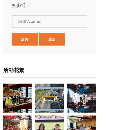
知識通！
請鍵入Email
訂閱
退訂
活動花絮