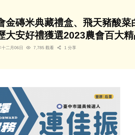
會金磚米典藏禮盒、飛天豬酸菜
歷大安好禮獲選2023農會百大精
3年十二月06日
7,785 觀看
1 分享