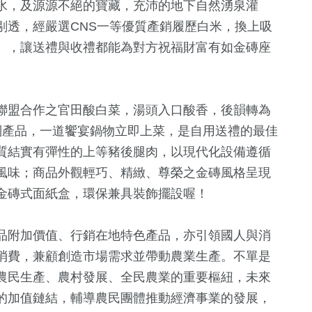
水，及源源不絕的寶藏，充沛的地下自然湧泉灌
剔透，經嚴選CNS一等優質產銷履歷白米，換上吸
』，讓送禮與收禮都能為對方祝福財富有如金磚座
聯盟合作之官田酸白菜，湯頭入口酸香，後韻轉為
列產品，一道饗宴鍋物立即上菜，是自用送禮的最佳
質結實有彈性的上等豬後腿肉，以現代化設備遵循
風味；商品外觀輕巧、精緻、尊榮之金磚風格呈現
金磚式面紙盒，環保兼具裝飾擺設喔！
品附加價值、行銷在地特色產品，亦引領國人與消
消費，兼顧創造市場需求並帶動農業生產。不單是
農民生產、農村發展、全民農業的重要樞紐，未來
的加值鏈結，輔導農民團體推動經濟事業的發展，