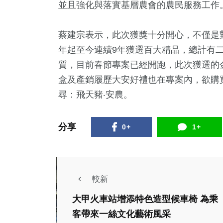
並且強化與落實基層農會的農民服務工作
蔡建宗表示，此次獲獎十分開心，不僅是對
年起至今連續9年獲選百大精品，總計有
質，目前春節專案已經開跑，此次獲選的
盒及產銷履歷大安好禮也在專案內，欲購
尋：飛天豬‧安農。
分享
0+
1+
較新
大甲火車站增添特色造型候車椅 為乘
客帶來一絲文化藝術風采