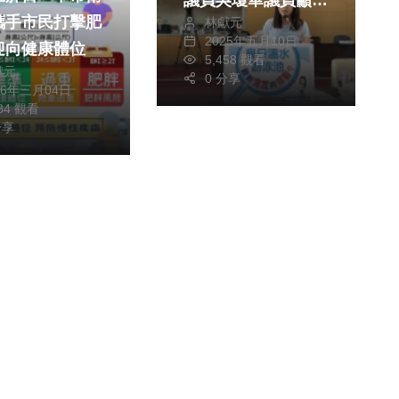
攜手市民打擊肥
林獻元
先整修再招標 盼轉
2025年五月10日
迎向健康體位
型複合運動場館
5,458 觀看
獻元
0 分享
26年三月04日
984 觀看
分享