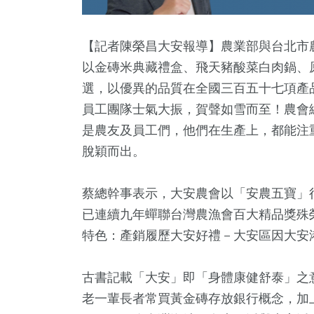
【記者陳榮昌大安報導】農業部與台北市農
以金磚米典藏禮盒、飛天豬酸菜白肉鍋、
選，以優異的品質在全國三百五十七項產
員工團隊士氣大振，賀聲如雪而至！農會
是農友及員工們，他們在生產上，都能注
脫穎而出。
1
+
20
+
330
+
3
+
蔡總幹事表示，大安農會以「安農五寶」
教文化交
兩岸
政治
演唱會
已連續九年蟬聯台灣農漁會百大精品獎殊
特色：產銷履歷大安好禮－大安區因大安
1
+
24
+
古書記載「大安」即「身體康健舒泰」之
兩岸佛教文
影視
流專區
老一輩長者常買黃金磚存放銀行概念，加