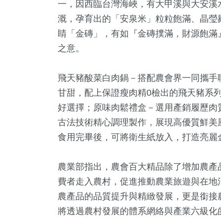
一，因西臨台灣海峽，有大甲溪與大安溪
溉，孕育出的「安泉米」粒粒飽滿、晶瑩
睛「金磚」，有如『金磚撲滿，財源飽滿
之意。
飛天豬酸菜白肉鍋－搭配農會界一同攜手
甘甜，配上保證瘦肉精0檢出的飛天豬系
好選擇；原味肉鬆禮盒－選用產銷履歷肉
古法技術精心調理製作，展現高優質鮮美
食用完畢後，可將衛生紙放入，打造亮麗
農業部指出，農會百大精品除了增加農產
費者走入農村，促進推動農業旅遊與在地
農產品的品質提升與精緻發展，更是銜接
將透過農村發展的體系網絡與產業六級化