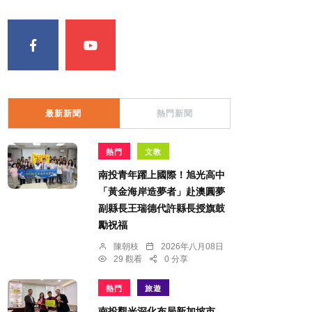
最新新聞
熱門新聞
熱門
文教
南投青年躍上國際！旭光高中
「黃金海岸造夢者」赴澳圓夢
副縣長王瑞德代許縣長授旗鼓
勵祝福
陳朝枝
2026年八月08日
29 觀看
0 分享
熱門
旅遊
南投觀光深化布局新加坡市