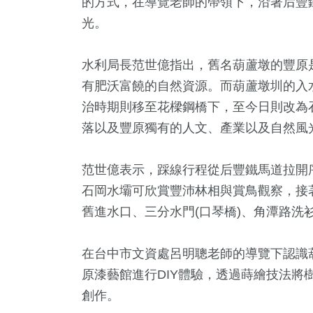
的方式，在導覽老師的帶領下，沿著后豐
光。
水利局長范世億指出，舊名葫蘆墩的豐原
有肥沃富饒的自然資源。而葫蘆墩圳的入
治時期則移至花樑鋼橋下，至今日則改為
落以及豐原獨有的人文、產業以及自然風
1
+
52
+
7
+
1178
+
486
范世億表示，踩線行程從后豐鐵馬道拉開
動
美食
綜藝
生活
文教
石岡水壩可欣賞豐沛林相與賞鳥觀察，接著
舊進水口、三分水門(口琴橋)、角潭路洗
0
+
11
+
26
+
在台中市文資處呂明聰老師的導覽下認識
壇專區
2024總統大選
2024立委選戰
原漆藝館進行DIY體驗，透過蒔繪技法將
創作。