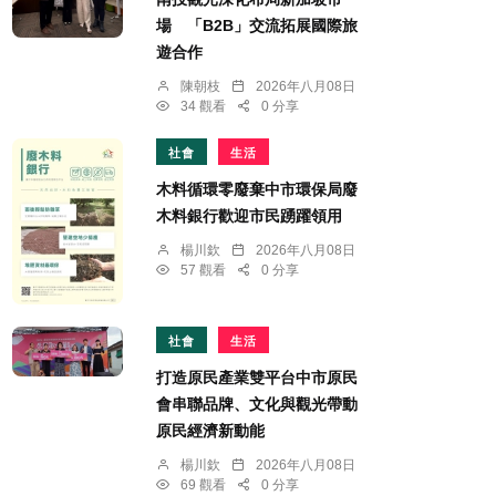
場 「B2B」交流拓展國際旅
遊合作
陳朝枝
2026年八月08日
34 觀看
0 分享
社會
生活
木料循環零廢棄中市環保局廢
木料銀行歡迎市民踴躍領用
楊川欽
2026年八月08日
57 觀看
0 分享
社會
生活
打造原民產業雙平台中市原民
會串聯品牌、文化與觀光帶動
原民經濟新動能
楊川欽
2026年八月08日
69 觀看
0 分享