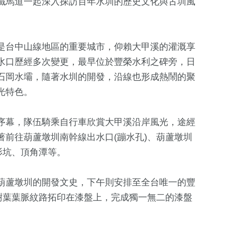
鐵馬道一起深入探訪百年水圳的歷史文化與古圳風
是台中山線地區的重要城市，仰賴大甲溪的灌溉享
水口歷經多次變更，最早位於豐榮水利之碑旁，日
石岡水壩，隨著水圳的開發，沿線也形成熱鬧的聚
光特色。
3
+
+
295
+
0
+
序幕，隊伍騎乘自行車欣賞大甲溪沿岸風光，途經
兩岸佛教文化
旅遊
2023金鐘獎
前往葫蘆墩圳南幹線出水口(蹦水孔)、葫蘆墩圳
流專區
衫坑、頂角潭等。
28
+
438
+
530
+
葫蘆墩圳的開發文史，下午則安排至全台唯一的豐
兩岸道教文化
健康及醫療
綜合
流專區
樹葉葉脈紋路拓印在漆盤上，完成獨一無二的漆盤