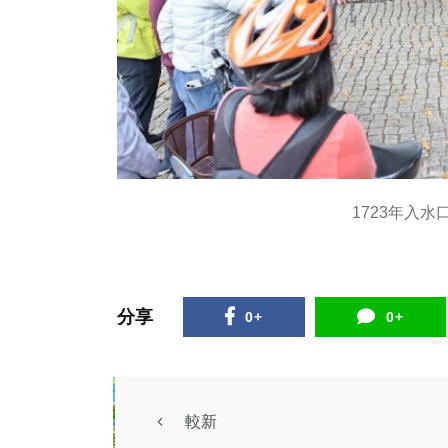
1723年入
分享
0+
0+
較新