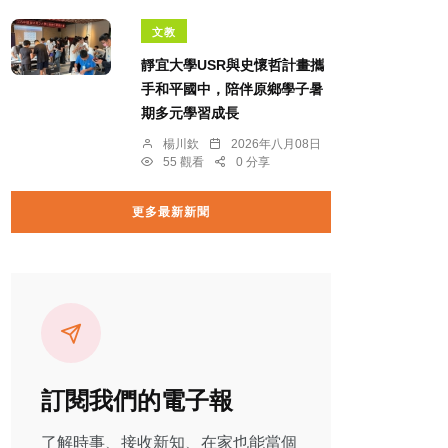
文教
靜宜大學USR與史懷哲計畫攜
手和平國中，陪伴原鄉學子暑
期多元學習成長
楊川欽
2026年八月08日
55 觀看
0 分享
更多最新新聞
訂閱我們的電子報
了解時事、接收新知、在家也能當個