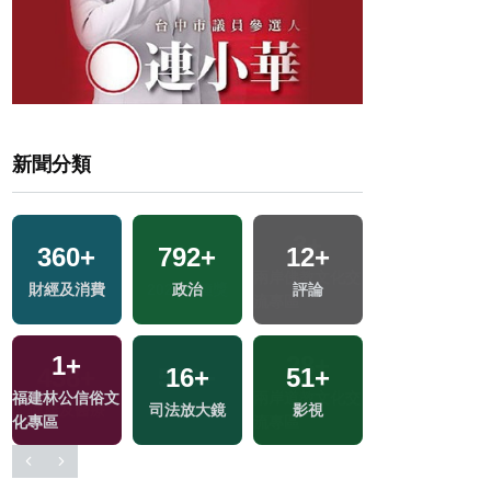
新聞分類
360
+
792
+
12
+
250
+
交
財經及消費
政治
評論
熱門
1
+
16
+
51
+
195
+
交
福建林公信俗文
司法放大鏡
影視
藝文
化專區