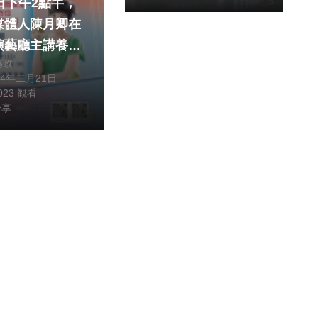
日下午2點半，
媒體人陳月卿在
演藝廳主講養生
為政
。（照片泰山基
24年二月21日
提供）
,023 觀看
分享