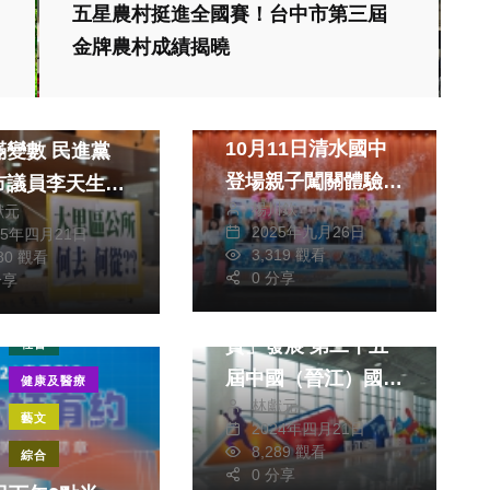
五星農村挺進全國賽！台中市第三屆
社會
生活
金牌農村成績揭曉
文教
台中市體育嘉年華
聯合行政中心工
10月11日清水國中
數 民進黨
登場親子闖關體驗運
市議員李天生擔
楊川欽
獻元
動樂趣
年底無法順利動
2025年九月26日
25年四月21日
3,319 觀看
780 觀看
財經及消費
兩岸
0 分享
更沒有必要
分享
「從新」出發 「提
質」發展 第二十五
社會
屆中國（晉江）國際
健康及醫療
林獻元
鞋業暨第八屆國際體
藝文
2024年四月21日
育產業博覽會啟幕
8,289 觀看
綜合
0 分享