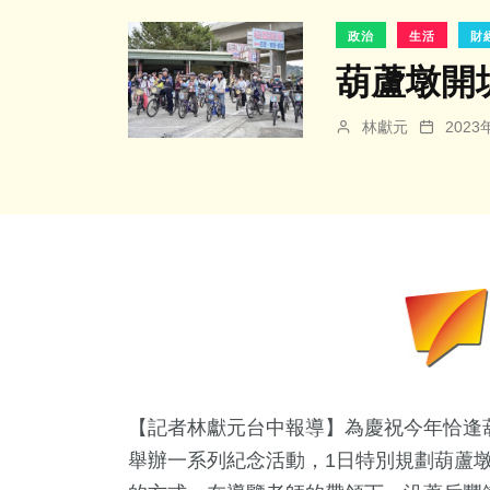
政治
生活
財
葫蘆墩開
林獻元
202
【記者林獻元台中報導】為慶祝今年恰逢葫
舉辦一系列紀念活動，1日特別規劃葫蘆