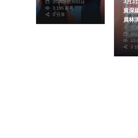
3月3
2026年三月01日
3,195 觀看
資深
0 分享
員林
周
之道
20
金會
13
2 