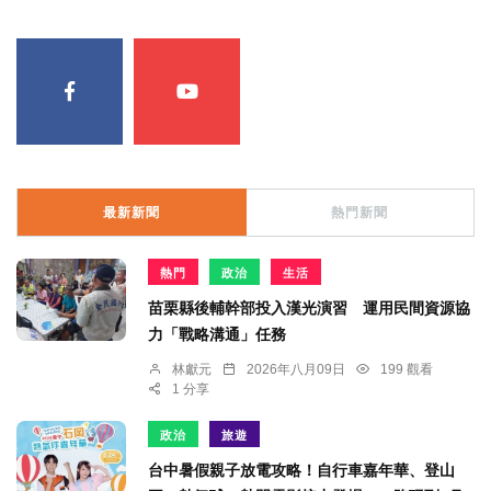
最新新聞
熱門新聞
熱門
政治
生活
苗栗縣後輔幹部投入漢光演習 運用民間資源協
力「戰略溝通」任務
林獻元
2026年八月09日
199 觀看
1 分享
政治
旅遊
台中暑假親子放電攻略！自行車嘉年華、登山