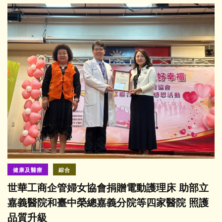
健康及醫療
綜合
世華工商企管婦女協會捐贈電動護理床 助部立
嘉義醫院和臺中榮總嘉義分院等四家醫院 照護
品質升級