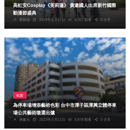
高虹安Cosplay《芙莉蓮》 廣邀國人出席新竹國際
動漫節盛典
鄭銘德
2024年五月17日
8,307 觀看
0 分享
生活
為停車場增添藝術色彩 台中市潭子區潭興立體停車
場公共藝術徵選出爐
林獻元
2023年六月11日
6,878 觀看
0 分享