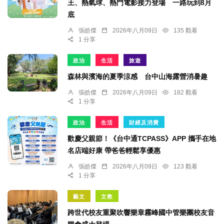
王、熱氣球、熱門電影接力登場 一路玩到8月
底
張皓傑
2026年八月09日
135 觀看
1 分享
政治
生活
旅遊
森林與濱海的夏季涼感 台中山海露營消暑趣
張皓傑
2026年八月09日
182 觀看
1 分享
政治
生活
財經及消費
歡慶父親節！《台中通TCPASS》APP 攜手在地
名店端好康 帶爸爸輕鬆享優惠
張皓傑
2026年八月09日
123 觀看
1 分享
藝文
文教
跨世代校友重聚吹響樂章霧峰國中管樂團校友音