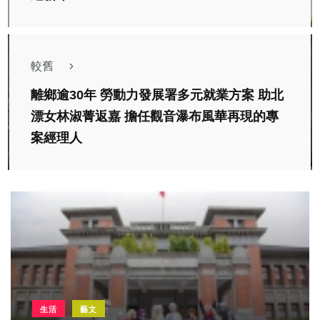
較舊
離鄉逾30年 勞動力發展署多元就業方案 助北
漂女林淑菁返嘉 擔任觀音瀑布風華再現的專
案經理人
生活
藝文