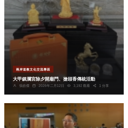
兩岸道教文化交流專區
大甲鎮瀾宮除夕開廟門、搶頭香傳統活動
張皓傑
2026年二月12日
3,192 觀看
1 分享