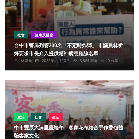
社會
健康及醫療
台中市警局列管200名「不定時炸彈」 市議員林祈
烽要求市長介入提供精神病患確診名單
林獻元
2023年六月13日
8,884 觀看
0 分享
政治
社會
生活
中市豐原大湳里慶端午 客家花布結合手作香包體
驗客家文化