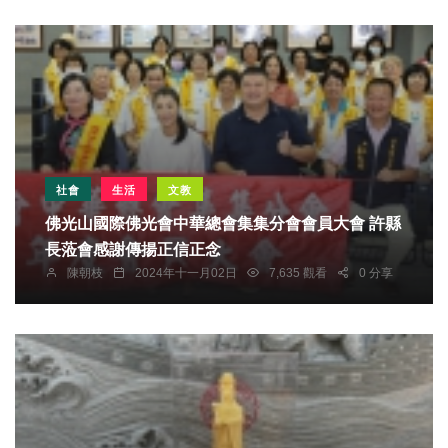
社會
生活
文教
佛光山國際佛光會中華總會集集分會會員大會 許縣
長蒞會感謝傳揚正信正念
陳朝枝
2024年十一月02日
7,635 觀看
0 分享