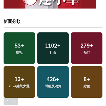
新聞分類
1
+
53
+
1102
458
+
+
279
10
+
+
福建林公信俗文化專
影視
健康及醫療
社會
海峽論壇專區
熱門
區
13
14
+
+
426
578
+
+
218
8
+
+
2024總統大選
評論
財經及消費
文教
綜藝
藝文