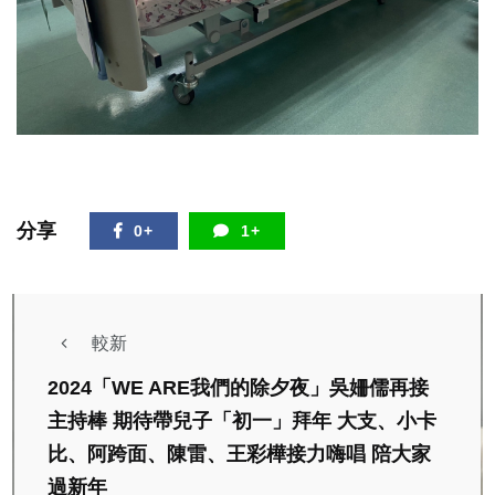
分享
0+
1+
較新
2024「WE ARE我們的除夕夜」吳姍儒再接
主持棒 期待帶兒子「初一」拜年 大支、小卡
比、阿跨面、陳雷、王彩樺接力嗨唱 陪大家
過新年