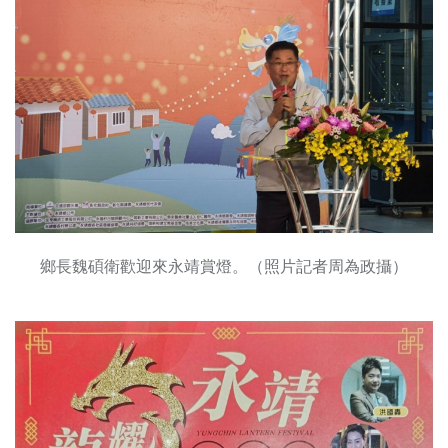
鄉長魏碩衛歡迎來永靖賞燈。（照片記者周為政攝）