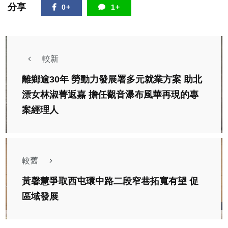
分享
0+
1+
較新
離鄉逾30年 勞動力發展署多元就業方案 助北
漂女林淑菁返嘉 擔任觀音瀑布風華再現的專
案經理人
較舊
黃馨慧爭取西屯環中路二段窄巷拓寬有望 促
區域發展