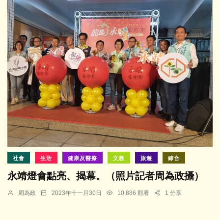
社會
生活
健康及醫療
文教
旅遊
綜合
永靖燈會點亮、揭幕。（照片記者周為政攝）
周為政
2023年十一月30日
10,886 觀看
1 分享