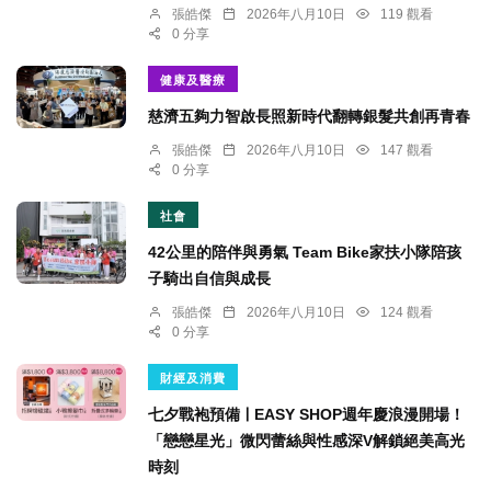
張皓傑
2026年八月10日
119 觀看
0 分享
健康及醫療
慈濟五夠力智啟長照新時代翻轉銀髮共創再青春
張皓傑
2026年八月10日
147 觀看
0 分享
社會
42公里的陪伴與勇氣 Team Bike家扶小隊陪孩
子騎出自信與成長
張皓傑
2026年八月10日
124 觀看
0 分享
財經及消費
七夕戰袍預備ￜEASY SHOP週年慶浪漫開場！
「戀戀星光」微閃蕾絲與性感深V解鎖絕美高光
時刻