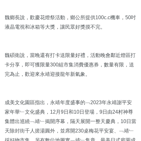
魏鄉長說，歡慶花燈祭活動，鄉公所提供100c.c機車，50吋
液晶電視和冰箱等大獎，讓民眾好獎摸不完。
魏碩衛說，當晚還有打卡送限量好禮，活動晚會鄰近燈區打
卡分享，即可獲限量300組市集消費優惠券，數量有限，送
完為止，歡迎來永靖迎接龍年新氣象。
成美文化園區指出，永靖年度盛事的﹁2023年永靖謝平安
家年華﹂文化盛典，12月9日和10日登場，9日由24村神尊
集體出巡繞﹁靖﹂揭開序幕，隔天展開一整天慶典，10日當
天除封街千人搓湯圓外，並席開230桌梅花平安宴、﹁靖﹂
採好物市集，另有數位地圖實﹁靖﹂集章，最美日式庭園成