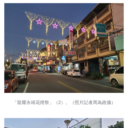
「龍耀永靖花燈祭」（2）。（照片記者周為政攝）