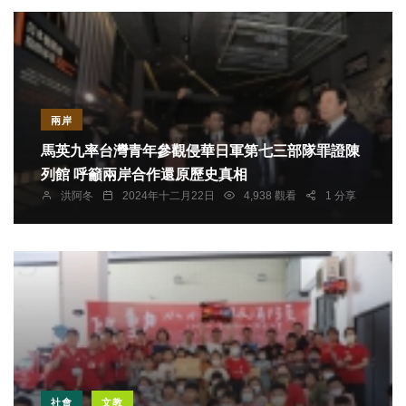
兩岸
馬英九率台灣青年參觀侵華日軍第七三部隊罪證陳
列館 呼籲兩岸合作還原歷史真相
洪阿冬
2024年十二月22日
4,938 觀看
1 分享
社會
文教