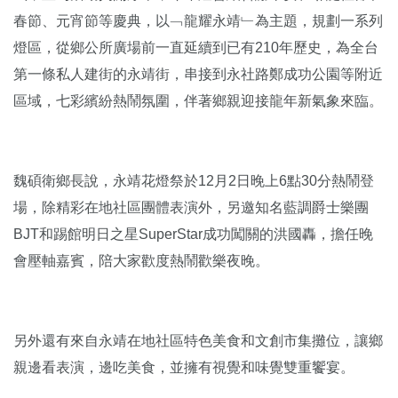
春節、元宵節等慶典，以﹁龍耀永靖﹂為主題，規劃一系列
燈區，從鄉公所廣場前一直延續到已有210年歷史，為全台
第一條私人建街的永靖街，串接到永社路鄭成功公園等附近
區域，七彩繽紛熱鬧氛圍，伴著鄉親迎接龍年新氣象來臨。
魏碩衛鄉長說，永靖花燈祭於12月2日晚上6點30分熱鬧登
場，除精彩在地社區團體表演外，另邀知名藍調爵士樂團
BJT和踢館明日之星SuperStar成功闖關的洪國轟，擔任晚
會壓軸嘉賓，陪大家歡度熱鬧歡樂夜晚。
另外還有來自永靖在地社區特色美食和文創市集攤位，讓鄉
親邊看表演，邊吃美食，並擁有視覺和味覺雙重饗宴。