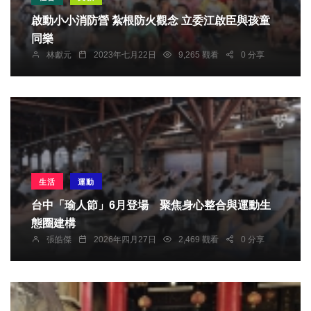
啟動小小消防營 紮根防火觀念 立委江啟臣與孩童
同樂
林獻元
2023年七月22日
9,265 觀看
0 分享
生活
運動
台中「瑜人節」6月登場 聚焦身心整合與運動生
態圈建構
張皓傑
2026年四月27日
2,469 觀看
0 分享