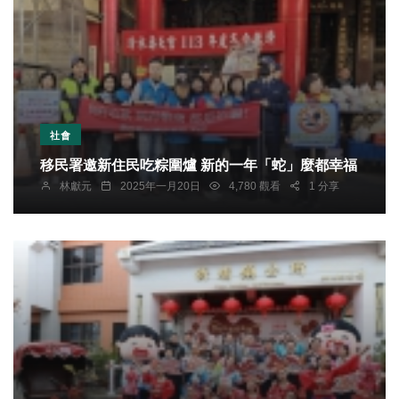
社會
移民署邀新住民吃粽圍爐 新的一年「蛇」麼都幸福
林獻元
2025年一月20日
4,780 觀看
1 分享