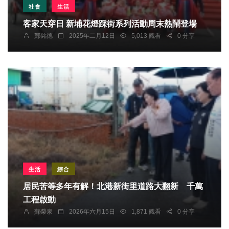
社會
生活
客家天穿日 新埔花燈踩街系列活動周末熱鬧登場
鄭銘德
2025年二月12日
5,013 觀看
0 分享
生活
綜合
居民苦等多年有解！北港新街里道路大翻新 千萬
工程啟動
蘇榮泉
2026年六月15日
1,871 觀看
0 分享