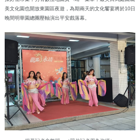
美文化園也開放東園區夜遊，為期兩天的文化饗宴將於10日
晚間明華園總團壓軸演出平安戲落幕。