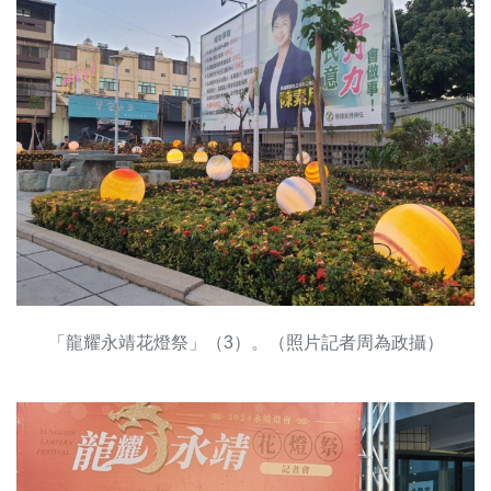
「龍耀永靖花燈祭」（3）。（照片記者周為政攝）