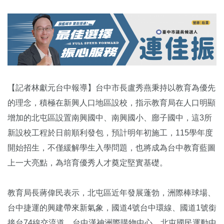
【記者林獻元台中報導】台中市長盧秀燕秉持以教育為優先
的理念，積極在新興人口地區設校，指示教育局在人口明顯
增加的北屯區設置南興國中、南興國小、廍子國中，這3所
新設校工程於日前順利發包，預計明年初施工，115學年度
開始招生，不僅緩解學生入學問題，也將成為台中教育藍圖
上一大亮點，為培育優秀人才奠定堅實基礎。
教育局長蔣偉民表示，北屯區近年發展蓬勃，洲際棒球場、
台中捷運的興建帶來新氣象，國道4號台中環線、國道1號銜
接台74線交流道、台中漢神洲際購物中心、北屯國民運動中