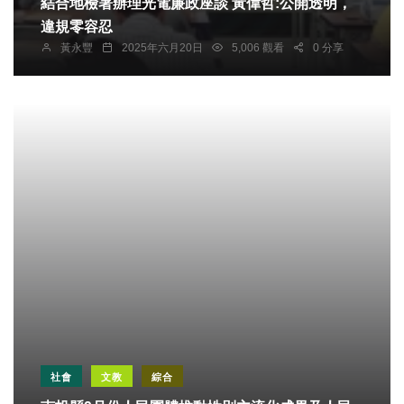
結合地檢署辦理光電廉政座談 黃偉哲:公開透明，
違規零容忍
黃永豐
2025年六月20日
5,006 觀看
0 分享
社會
文教
綜合