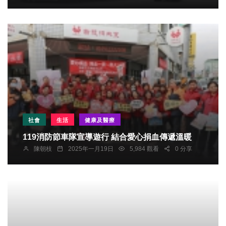
社會
生活
健康及醫療
119消防節車隊宣導遊行 結合愛心捐血傳遞溫暖
陳朝枝
2025年一月19日
5,984 觀看
0 分享