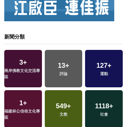
新聞分類
3
+
13
+
127
+
兩岸佛教文化交流專
評論
運動
區
1
+
549
+
1118
+
福建林公信俗文化專
文教
社會
區