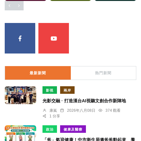
最新新聞
熱門新聞
影視
兩岸
光影交融 · 打造漢台AI視聽文創合作新陣地
康嵐
2026年八月08日
374 觀看
1 分享
政治
健康及醫療
「爸」氣迎健康！中市衛生局邀爸爸動起來 養