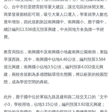
心、台中市巨蛋體育館等重大建設，讓北屯區的休閒文教、
商業發展都精彩可期，吸引大量人口遷入，學童就學人數也
逐年增加，因此規劃新設南興國中、南興國小、廍子國中，
總計編列11.536億元預算興建，中央與地方各負擔一半經
費。
教育局指出，南興國中及南興國小地處南興公園南側，東臨
旱溪西路。其中，南興國中佔地4.46公頃，編列預算3.584
億元興建；南興國小佔地3.5公頃，編列預算4.032億元興
建，兩校舍規劃為多感體驗環境生態圈，將以嶄新的校園型
態，成為學習空間的典範。
此外，廍子國中位於軍福九路及建和路二段交叉口的「文中
小3」學校用地，佔地3.15公頃，編列預算3.92億元興建；
鄰近的北新國中、東山高中國中部皆已入學總量管制，廍子