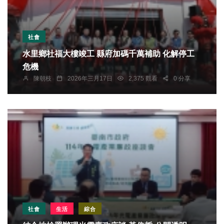
社會
水里鄉社福大樓竣工 縣府加碼千萬補助 化解停工
危機
陳朝枝
2026年三月17日
2,375 觀看
0 分享
社會
生活
綜合