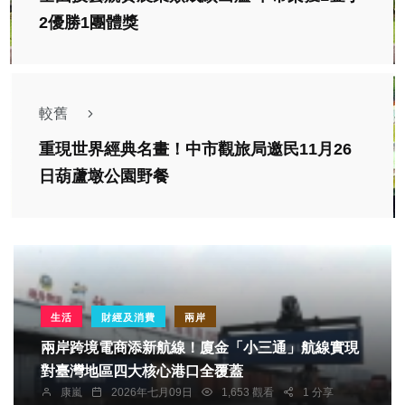
2優勝1團體獎
較舊
重現世界經典名畫！中市觀旅局邀民11月26
日葫蘆墩公園野餐
生活
財經及消費
兩岸
兩岸跨境電商添新航線！廈金「小三通」航線實現
對臺灣地區四大核心港口全覆蓋
康嵐
2026年七月09日
1,653 觀看
1 分享