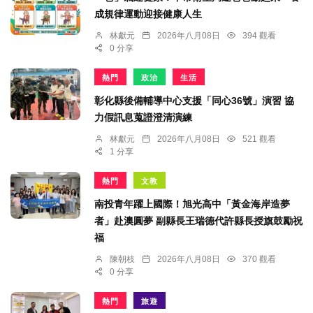
成規律運動迎接健康人生
林獻元
2026年八月08日
394 觀看
0 分享
熱門
政治
生活
彰化縣後備輔導中心支援「同心36號」演習 協
力假訊息蒐證澄清演練
林獻元
2026年八月08日
521 觀看
1 分享
熱門
文教
南投青年躍上國際！旭光高中「黃金海岸造夢
者」赴澳圓夢 副縣長王瑞德代許縣長授旗鼓勵祝
福
陳朝枝
2026年八月08日
370 觀看
0 分享
熱門
旅遊