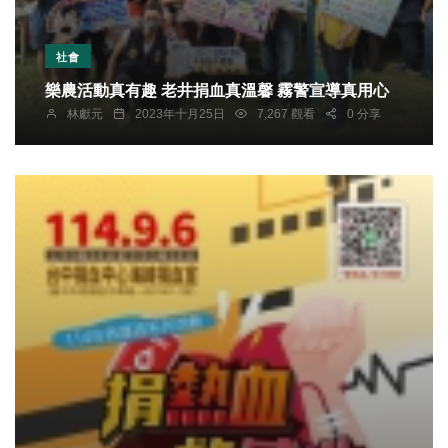
社會
樂農活動真有趣 老井捐血真溫馨 霧警宣導真用心
林獻元
2023年十月25日
7,267 觀看
0 分享