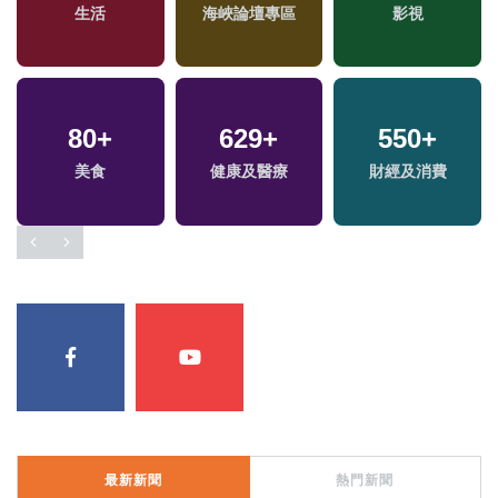
生活
海峽論壇專區
影視
80
+
629
+
550
+
兩
美食
健康及醫療
財經及消費
區
最新新聞
熱門新聞