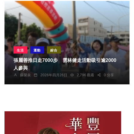
生活
運動
綜合
張麗善推日走7000步 雲林健走活動吸引逾2000
人參與
蘇榮泉
2026年四月26日
2,796 觀看
0 分享