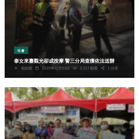
社會
泰女來臺觀光卻成按摩 警三分局查獲依法送辦
張皓傑
2025年七月03日
3,317 觀看
1 分享