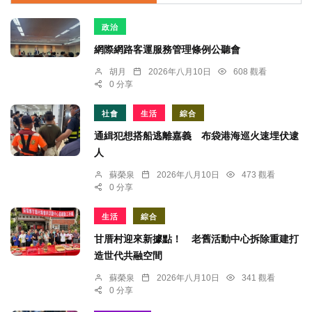
政治
網際網路客運服務管理條例公聽會
胡月
2026年八月10日
608 觀看
0 分享
社會
生活
綜合
通緝犯想搭船逃離嘉義 布袋港海巡火速埋伏逮
人
蘇榮泉
2026年八月10日
473 觀看
0 分享
生活
綜合
甘厝村迎來新據點！ 老舊活動中心拆除重建打
造世代共融空間
蘇榮泉
2026年八月10日
341 觀看
0 分享