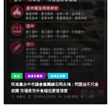
政治
健康及醫療
財經及消費
民進黨台中市議會黨團總召周永鴻：問題油不只進
校園 市場夜市外食端也要查清楚
林獻元
2026年七月06日
1,489 觀看
1 分享