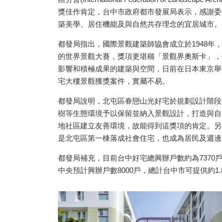
獎佳作肯定，台中市政府都市發展局表示，感謝委
築美學、居住機能及與自然共存理念的宜居城市。
都發局指出，國際景觀建築師協會成立於1948年
的世界景觀大賽，獎項更堪稱「景觀界奧斯卡」，
影響和積極成果的建築與空間，日前在日本東京舉
宅大樓景觀獲獎案件，實屬不易。
都發局說明，北屯區眷戀山光好宅於規劃設計階段
樹等生態環境予以保留並納入景觀設計，打造與自
1
+
地社區建立友善環境，故能得到這獎項的肯定。另
5
+
28
+
177
+
是北屯區第一棟落成社會住宅，也成為居民及週邊
兩岸佛教文
文
兩岸
財經及消費
流專區
都發局補充，目前台中好宅總興辦戶數約為7370
中央預計興辦戶數8000戶，總計台中市可提供約1
3
+
23
+
綜藝
影視