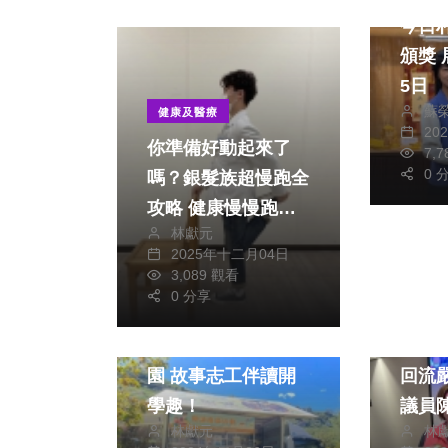
今日
頒獎
5日
蘇
健康及醫療
20
你準備好動起來了
7,
0 
嗎？銀髮族超慢跑全
攻略 健康慢慢跑出
林獻元
來！
2025年十二月04日
3,089 觀看
政治
0 分享
政治
文教
財經及
中市行動書車巡迴校
台中
園 故事志工伴讀開
回流
學趣！
議員
林獻元
林
處強