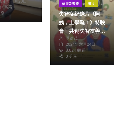
25年十一月20日
健康及醫療
藝文
637 觀看
分享
失智症紀錄片《阿
姨，上學囉！》特映
會 共創失智友善未
季從茂
來
2024年六月24日
8,824 觀看
0 分享