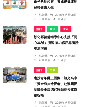
邀爸爸動起來 養成規律運動
迎接健康人生
林獻元
2026年八月08日
350 觀看
0 分享
熱門
政治
生活
彰化縣後備輔導中心支援「同
心36號」演習 協力假訊息蒐證
澄清演練
林獻元
2026年八月08日
460 觀看
1 分享
熱門
文教
南投青年躍上國際！旭光高中
「黃金海岸造夢者」赴澳圓夢
副縣長王瑞德代許縣長授旗鼓
勵祝福
陳朝枝
2026年八月08日