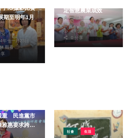
鑑」登場 張市長肯
朴子IG攝影比賽
定智慧農業成效
 展期至明年1月
季從茂
2025年九月08日
4,402 觀看
榮泉
0 分享
24年十一月23日
784 觀看
分享
生活
消費
車站失控！街友
嚴重 民進黨市
陳雅惠要求跨局
社會
生活
獻元
勢介入