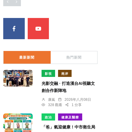
最新新聞
熱門新聞
影視
兩岸
光影交融 · 打造漢台AI視聽文
創合作新陣地
康嵐
2026年八月08日
328 觀看
1 分享
政治
健康及醫療
「爸」氣迎健康！中市衛生局