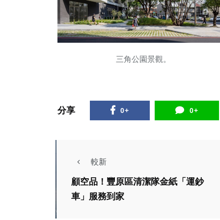
三角公園景觀。
分享
0+
0+
較新
顧空品！豐原區清潔隊金紙「運鈔
車」服務到家
社會
綜合