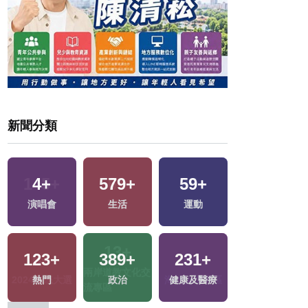
新聞分類
145
+
6
+
25
+
0
+
旅遊
評論
美食
2023金鐘獎
13
+
0
+
6
+
5
+
兩岸道教文化交
福建林公信俗文
2024總統大選
海峽論壇專區
流專區
化專區