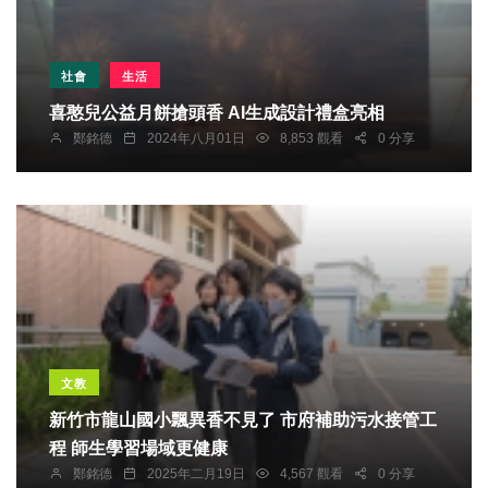
社會
生活
喜憨兒公益月餅搶頭香 AI生成設計禮盒亮相
鄭銘德
2024年八月01日
8,853 觀看
0 分享
文教
新竹市龍山國小飄異香不見了 市府補助污水接管工
程 師生學習場域更健康
鄭銘德
2025年二月19日
4,567 觀看
0 分享