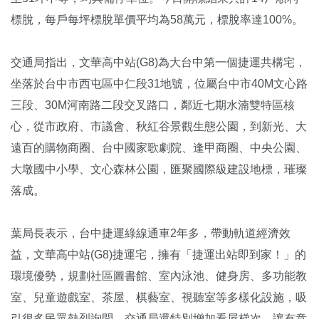
標脫，每戶每坪標脫單價平均為58萬元，標脫率達100%。
交通局指出，文華高中站(G8)為大台中第一個捷運共構宅，
坐落於台中市西屯區中仁段31地號，位屬台中市40M文心路
三段、30M河南路二段交叉路口，鄰近七期水湳雙特區核
心，從市政府、市議會、秋紅谷景觀生態公園，到新光、大
遠百的購物商圈、台中國家歌劇院、逢甲商圈、中央公園、
大墩國中小學、文心森林公園，匯聚國際級建設地標，璀璨
落成。
葉局長表示，台中捷運綠線通車2年多，帶動軌道經濟效
益，文華高中站(G8)捷運宅，擁有「捷運出站即到家！」的
環境優勢，規劃社區圖書館、室內泳池、健身房、多功能教
室、兒童遊戲室、茶屋、棋藝室、視聽室等多樣化設施，吸
引很多民眾熱烈詢問，交通局還特別增加看屋梯次，讓有意