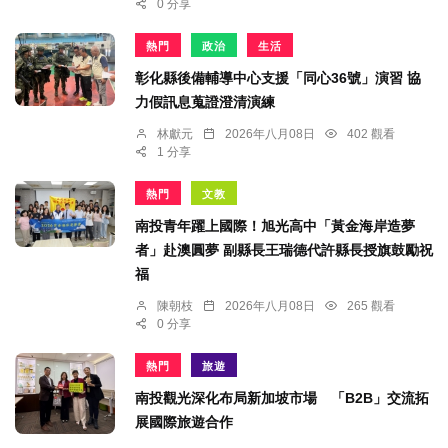
0 分享
熱門
政治
生活
彰化縣後備輔導中心支援「同心36號」演習 協
力假訊息蒐證澄清演練
林獻元
2026年八月08日
402 觀看
1 分享
熱門
文教
南投青年躍上國際！旭光高中「黃金海岸造夢
者」赴澳圓夢 副縣長王瑞德代許縣長授旗鼓勵祝
福
陳朝枝
2026年八月08日
265 觀看
0 分享
熱門
旅遊
南投觀光深化布局新加坡市場 「B2B」交流拓
展國際旅遊合作