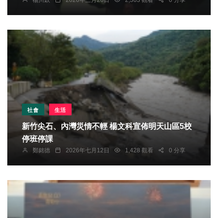
楊川欽
2026年三月26日
2,363 觀看
0 分享
社會
生活
新竹尖石、內灣災情不輕 楊文科宣佈明天山區5校
停班停課
鄭銘德
2026年七月12日
1,428 觀看
0 分享