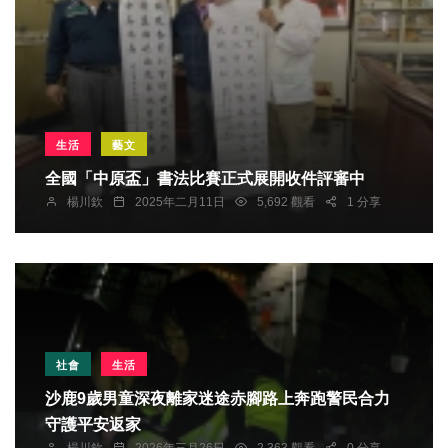
生活
藝文
全國「中原盃」書法比賽正式展開收件評審中
楊川欽
2025年二月11日
5,692 觀看
1 分享
社會
生活
沙鹿9歲男童深夜離家迷途赤腳路上奔跑警民合力
守護平安返家