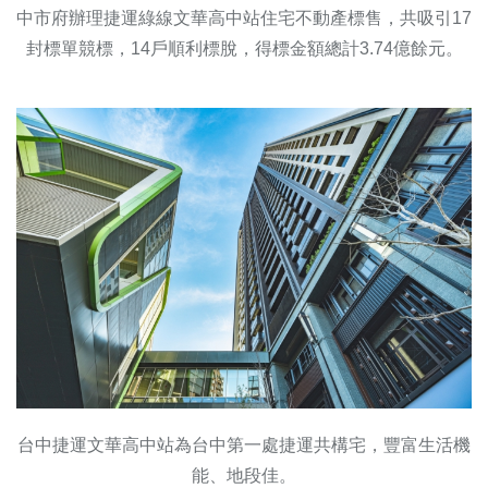
中市府辦理捷運綠線文華高中站住宅不動產標售，共吸引17
封標單競標，14戶順利標脫，得標金額總計3.74億餘元。
台中捷運文華高中站為台中第一處捷運共構宅，豐富生活機
能、地段佳。