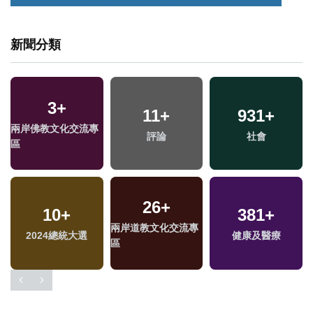
新聞分類
3
+
11
+
931
+
兩岸佛教文化交流專
評論
社會
區
26
+
10
+
381
+
兩岸道教文化交流專
福
2024總統大選
健康及醫療
區
區