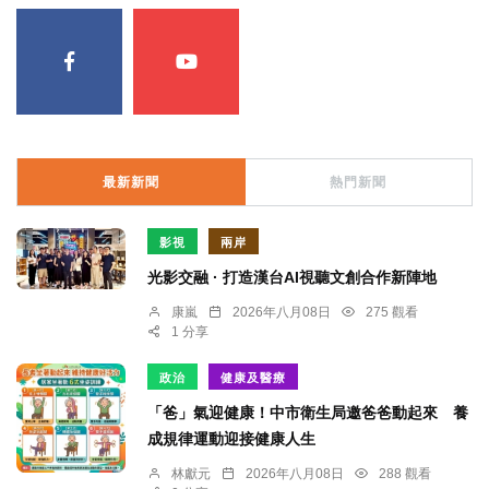
最新新聞
熱門新聞
影視
兩岸
光影交融 · 打造漢台AI視聽文創合作新陣地
康嵐
2026年八月08日
275 觀看
1 分享
政治
健康及醫療
「爸」氣迎健康！中市衛生局邀爸爸動起來 養
成規律運動迎接健康人生
林獻元
2026年八月08日
288 觀看