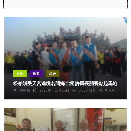
文教
旅遊
綜合
松柏嶺受天宮遶境名間鄉全境 許縣長開香點起馬炮
陳朝枝
2023年十二月16日
8,858 觀看
0 分享