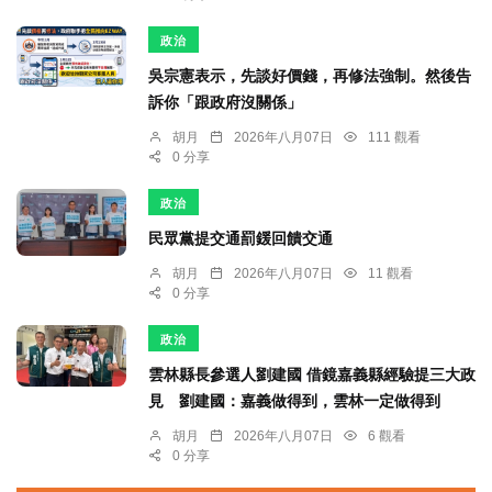
政治
吳宗憲表示，先談好價錢，再修法強制。然後告
訴你「跟政府沒關係」
胡月
2026年八月07日
111 觀看
0 分享
政治
民眾黨提交通罰鍰回饋交通
胡月
2026年八月07日
11 觀看
0 分享
政治
雲林縣長參選人劉建國 借鏡嘉義縣經驗提三大政
見 劉建國：嘉義做得到，雲林一定做得到
胡月
2026年八月07日
6 觀看
0 分享