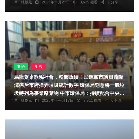
林獻元
2025年十月27日
3,629 觀看
1 分享
政治
生活
烏龍踅桌欺騙社會，粉飾政績！民進黨市議員蕭隆
澤痛斥市府操弄垃圾統計數字 環保局刻意將一般垃
圾轉列為事業廢棄物 中市環保局：持續配合中央統
林獻元
2025年十一月17日
3,911 觀看
0 分享
計、依規申報、更新各項廢棄物數據