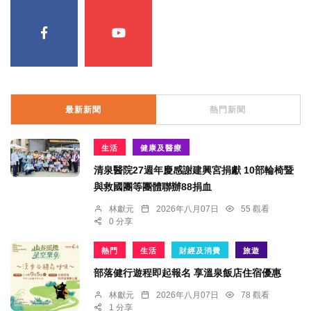
最新新聞
熱門新聞
生活
健康及醫療
清泉醫院27週年慶感謝建興宮捐獻 10部輪椅暨
與救國團等團體聯辦88捐血
林獻元
2026年八月07日
55 觀看
0 分享
熱門
生活
財經及消費
旅遊
部落健行遊程即起報名 享溫泉飯店住宿優惠
林獻元
2026年八月07日
78 觀看
1 分享