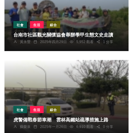
社會
生活
綜合
台南市社區觀光關懷協會舉辦學甲生態文史走讀
黃永豐
2025年四月29日
5,952 觀看
1 分享
社會
生活
綜合
虎警備戰春節車潮 雲林高鐵站疏導措施上路
蘇榮泉
2025年一月26日
6,910 觀看
0 分享