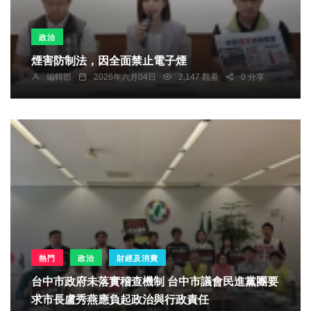
政治
煙害防制法，因全面禁止電子煙
編輯部
2026年六月04日
2,147 觀看
0 分享
熱門
政治
財經及消費
台中市政府未落實稽查機制 台中市議會民進黨團要
求市長盧秀燕應負起政治與行政責任