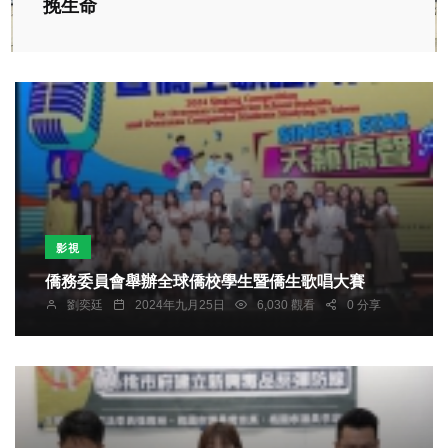
挽生命
影視
僑務委員會舉辦全球僑校學生暨僑生歌唱大賽
劉奕廷
2024年九月25日
6,030 觀看
0 分享