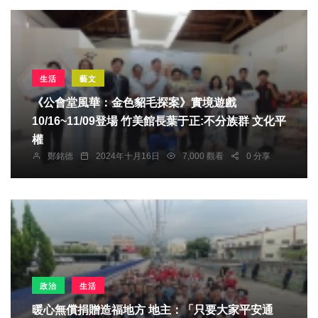
生活
藝文
《公會堂風華：金色貂毛探案》實境遊戲
10/16~11/09登場 竹美館長葉于正:不分族群 文化平
權
鄭銘德
2024年十月16日
7,000 觀看
0 分享
政治
生活
暖心無償捐贈造福地方 地主：「只要大家平安通