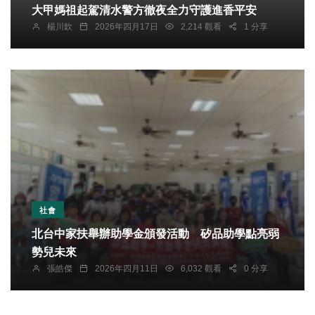
大甲媽祖起駕清水警方徹夜全力守護進香平安
楊川欽
2026年四月17日
2,214 觀看
1 分享
社會
北台中家扶舉辦助學金頒發活動 矽品助學點亮弱
勢兒未來
張皓傑
2026年四月11日
6,032 觀看
0 分享