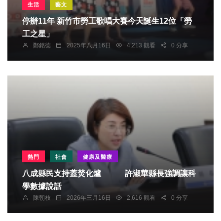
生活
藝文
停辦11年 新竹市勞工歌唱大賽今天誕生12位「勞
工之星」
鄭銘德
2025年八月16日
4,213 觀看
0 分享
熱門
社會
健康及醫療
八成縣民支持蓋焚化爐 許淑華縣長強調讓科
學數據說話
陳朝枝
2026年三月16日
2,616 觀看
0 分享