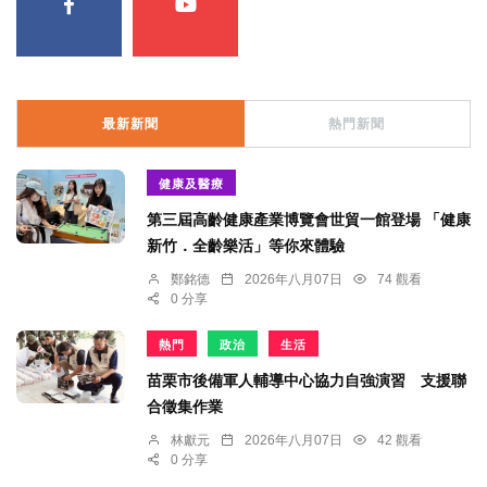
最新新聞
熱門新聞
健康及醫療
第三屆高齡健康產業博覽會世貿一館登場 「健康
新竹．全齡樂活」等你來體驗
鄭銘德
2026年八月07日
74 觀看
0 分享
熱門
政治
生活
苗栗市後備軍人輔導中心協力自強演習 支援聯
合徵集作業
林獻元
2026年八月07日
42 觀看
0 分享