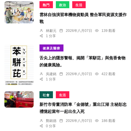
熱門
政治
生活
雲林自強演習車機物資動員 整合軍民資源支援作
戰
林獻元
2026年八月07日
139 觀看
1 分享
健康及醫療
舌尖上的隱形警報、揭開「苯駢芘」與焦香食物
的健康風險。
吳建銘
2026年八月07日
422 觀看
1 分享
社會
生活
新竹市骨董消防車「金德號」重出江湖 主秘彭忠
禮憶起當年一起出生入死
鄭銘德
2026年八月07日
186 觀看
0 分享