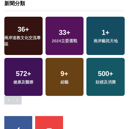
新聞分類
36
+
33
+
1
+
兩岸道教文化交流專
2024立委選戰
兩岸藝苑天地
區
572
+
9
+
500
+
福
健康及醫療
綜藝
財經及消費
區