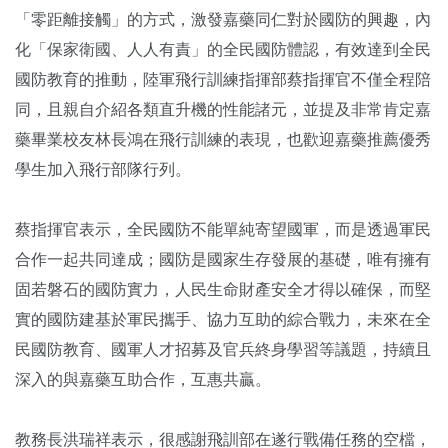
「零距離接觸」的方式，激發嘉藥同仁對於國防的興趣，內
化「保家衛國、人人有責」的全民國防體認，有效達到全民
國防教育的推動，陸軍飛行訓練指揮部蔡指揮官不僅全程陪
同，且親自介紹各類直升機的性能諸元，並提及非常肯定嘉
藥畢業校友林長鴻在飛行訓練的表現，也歡迎嘉藥推薦優秀
學生加入飛行部隊行列。
蔡指揮官表示，全民國防不能單純寄望國軍，而是透過軍民
合作一起共同達成；國防是國家生存發展的基礎，唯有擁有
固若磐石的國防實力，人民生命財產安全才得以確保，而堅
實的國防建基於軍民攜手、協力互助的綜合戰力，未來在全
民國防教育、國軍人才招募及官兵終身學習等議題，持續且
深入的與嘉藥互助合作，互惠共贏。
教務長洪瑞祥表示，很感謝飛訓部在遂行戰備任務的空檔，