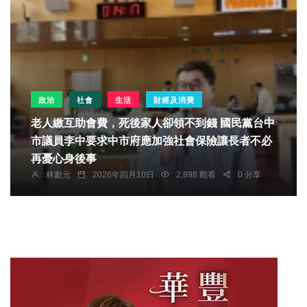
政治
社會
生活
財經及消費
老人繳互助會費，死後家人卻領不到錢 國民黨台中
市議員李中要求中市府應加強社會保險讓長者不必
再憂心身後事
林獻元
2026年四月10日
2,898 觀看
0 分享