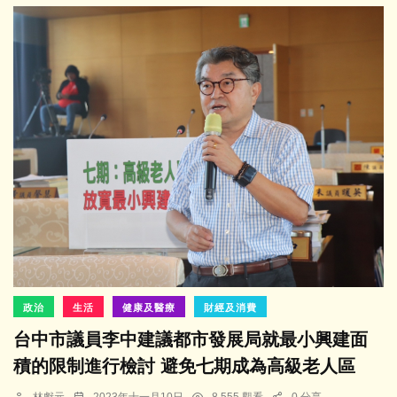
政治
生活
健康及醫療
財經及消費
台中市議員李中建議都市發展局就最小興建面
積的限制進行檢討 避免七期成為高級老人區
林獻元
2023年十一月10日
8,555 觀看
0 分享