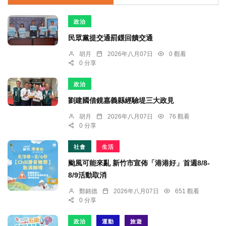
政治
民眾黨提交通罰鍰回饋交通
胡月
2026年八月07日
0 觀看
0 分享
政治
劉建國借鏡嘉義縣經驗堤三大政見
胡月
2026年八月07日
76 觀看
0 分享
社會
生活
颱風可能來亂 新竹市宣佈「港港好」首週8/8-
8/9活動取消
鄭銘德
2026年八月07日
651 觀看
0 分享
政治
運動
旅遊