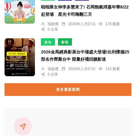
啦啦隊女神李多慧來了! 石岡熱氣球嘉年華8/22
起登場 星光卡司嗨翻三天
張皓傑
2026年八月07日
176 觀看
0 分享
政治
影視
2026金馬經典影展台中場盛大登場!比利懷德25
部名作齊聚台中 限量好禮回饋影迷
張皓傑
2026年八月07日
143 觀看
0 分享
更多最新新聞