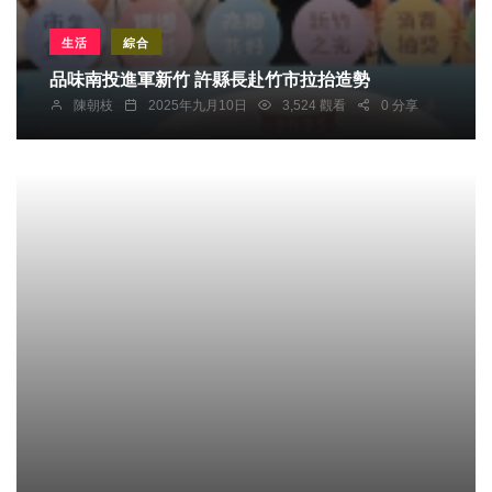
生活
綜合
品味南投進軍新竹 許縣長赴竹市拉抬造勢
陳朝枝
2025年九月10日
3,524 觀看
0 分享