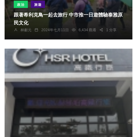
政治
旅遊
跟著希利克鳥一起去旅行 中市推一日遊體驗泰雅原
民文化
林獻元
2024年七月11日
6,434 觀看
1 分享