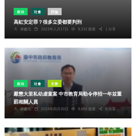
政治
社會
評論
高虹安定罪？很多立委都要判刑
林獻元
2023年八月17日
9,332 觀看
1 分享
政治
社會
文教
嚴懲大里私幼虐童案 中市教育局勒令停招一年並重
罰相關人員
林獻元
2024年四月30日
9,660 觀看
0 分享