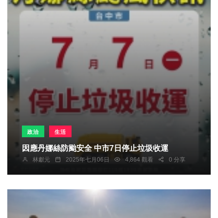
政治
生活
因應丹娜絲防颱安全 中市7日停止垃圾收運
林獻元
2025年七月06日
4,864 觀看
0 分享