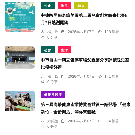
社會
生活
藝文
中捷跨界聯名綠美圖第二屆兒童創意繪畫比賽8
月7日熱烈開跑
楊川欽
2026年八月07日
198 觀看
0 分享
社會
生活
中市自由一期立體停車場父親節分享評價送史努
比授權好禮
楊川欽
2026年八月07日
141 觀看
0 分享
健康及醫療
第三屆高齡健康產業博覽會世貿一館登場 「健康
新竹．全齡樂活」等你來體驗
鄭銘德
2026年八月07日
204 觀看
0 分享