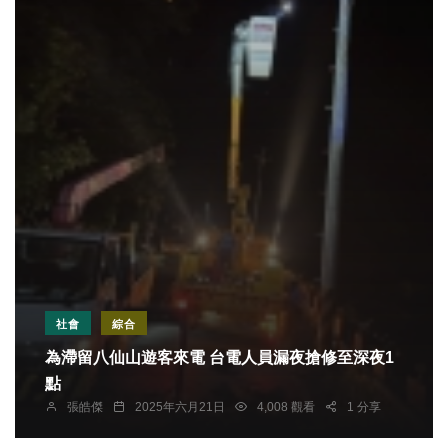
社會
綜合
為滯留八仙山遊客來電 台電人員漏夜搶修至深夜1
點
張皓傑
2025年六月21日
4,008 觀看
1 分享