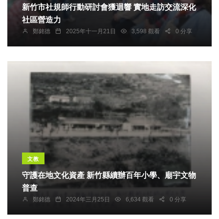
新竹市社規師行動研討會獲迴響 實地走訪交流深化
社區營造力
鄭銘德
2025年十一月21日
3,598 觀看
0 分享
文教
守護在地文化資產 新竹縣續辦百年小學、廟宇文物
普查
鄭銘德
2024年三月25日
6,634 觀看
0 分享