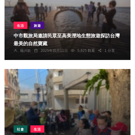
生活
旅遊
中市觀旅局邀請民眾至高美溼地生態旅遊探訪台灣
最美的自然寶藏
楊川欽
2025年四月11日
5,925 觀看
1 分享
社會
生活