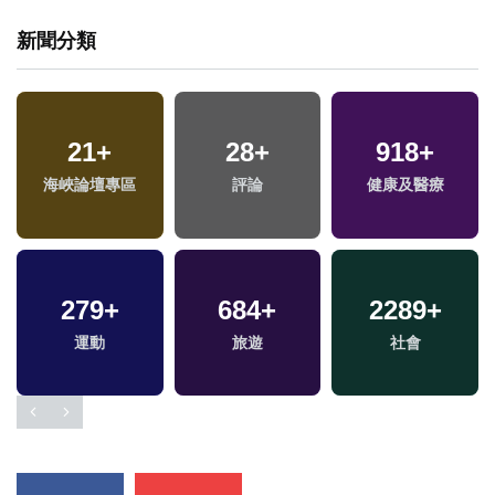
新聞分類
21
+
28
+
918
+
海峽論壇專區
評論
健康及醫療
279
+
684
+
2289
+
兩
運動
旅遊
社會
區