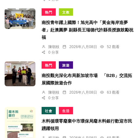
熱門
文教
南投青年躍上國際！旭光高中「黃金海岸造夢
者」赴澳圓夢 副縣長王瑞德代許縣長授旗鼓勵祝
福
陳朝枝
2026年八月08日
52 觀看
0 分享
熱門
旅遊
南投觀光深化布局新加坡市場 「B2B」交流拓
展國際旅遊合作
陳朝枝
2026年八月08日
63 觀看
0 分享
社會
生活
木料循環零廢棄中市環保局廢木料銀行歡迎市民
踴躍領用