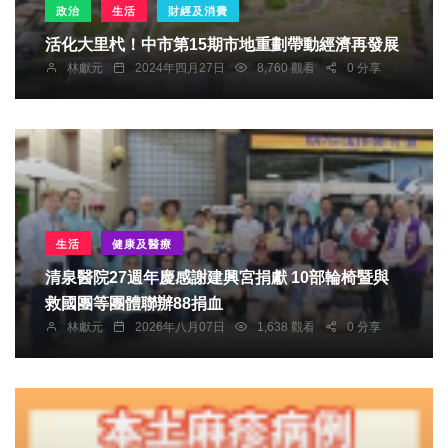
政治
生活
財經及消費
活化大里杙！中市第15期市地重劃帶動經濟再發展
林獻元
2024年四月27日
8,760 觀看
0 分享
生活
健康及醫療
清泉醫院27週年慶感謝建興宮捐獻 10部輪椅暨與
救國團等團體聯辦88捐血
林獻元
2026年八月07日
1,638 觀看
0 分享