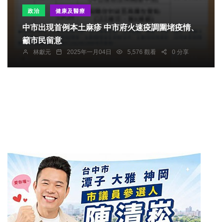
政治
健康及醫療
中市出現首例本土麻疹 中市府火速疫調圍堵疫情、
籲市民留意
林獻元
2025年一月04日
5,576 觀看
0 分享