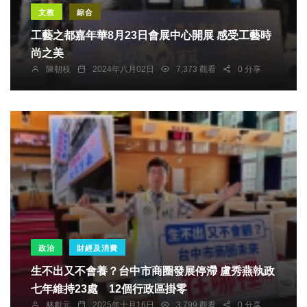
文教
綜合
工藝之都嘉年華8月23日會展中心開展 感受工藝時
尚之美
陳朝枝
2024年八月02日
7,373 觀看
0 分享
政治
財經及消費
生不出又不會養？台中市商圈發展停滯 盧秀燕執政
七年維持23處 12個行政區掛零
林獻元
2025年十月16日
3,799 觀看
0 分享