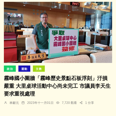
政治
運動
文教
霧峰國小圍牆「霧峰歷史景點石板浮刻」汙損
嚴重 大里桌球活動中心尚未完工 市議員李天生
要求重視處理
林獻元
2023年十一月01日
7,720 觀看
1 分享