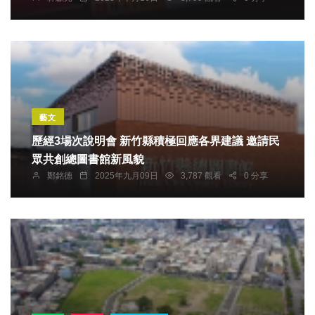
藝文
歷經3場次說明會 新竹縣積極回應各界建議 邀請民
眾共創總圖書館新風貌
鄭銘德
2025年九月09日
3,787 觀看
0 分享