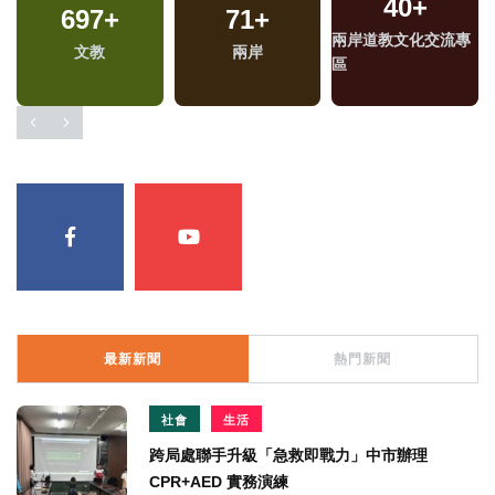
40
+
697
+
71
+
兩岸道教文化交流專
文教
兩岸
區
最新新聞
熱門新聞
社會
生活
跨局處聯手升級「急救即戰力」中市辦理
CPR+AED 實務演練