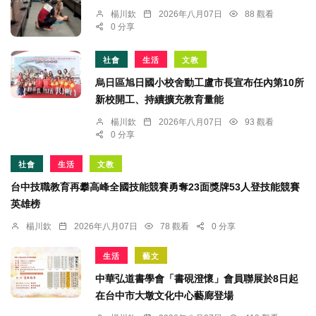
楊川欽
2026年八月07日
88 觀看
0 分享
社會
生活
文教
烏日區旭日國小校舍動工盧市長宣布任內第10所
新校開工、持續擴充教育量能
楊川欽
2026年八月07日
93 觀看
0 分享
社會
生活
文教
台中技職教育再攀高峰全國技能競賽勇奪23面獎牌53人登技能競賽
英雄榜
楊川欽
2026年八月07日
78 觀看
0 分享
生活
藝文
中華弘道書學會「書硯澄懷」會員聯展於8日起
在台中市大墩文化中心藝廊登場