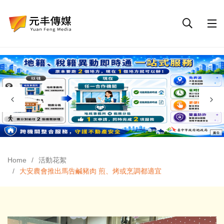
Home
活動花絮
大安農會推出馬告鹹豬肉 煎、烤或烹調都適宜