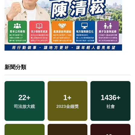
新聞分類
22
+
1
+
1436
+
司法放大鏡
2023金鐘獎
社會