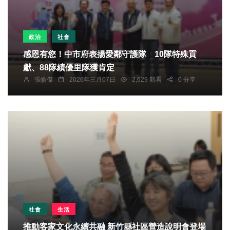
政治
社會
感恩有您！中市府表揚愛鄰守護隊 10隊特殊貢
獻、88隊績優里隊獲肯定
張皓傑
2026年三月07日
2,629 觀看
0 分享
社會
生活
推動客家文化永續共融 新竹縣社區營造說明會登場