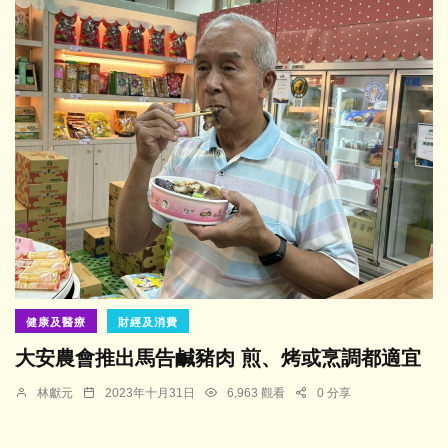
健康及醫療
財經及消費
大安農會推出馬告鹹豬肉 煎、烤或烹調都適宜
林獻元
2023年十月31日
6,963 觀看
0 分享