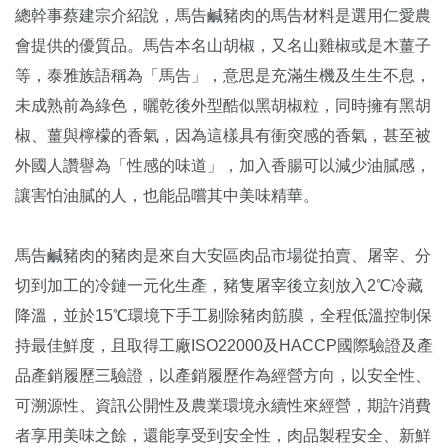
總幹事蔡建宗介紹說，馬告鹹豬肉的馬告材料是選用仁愛農
會提供的優質品。馬告本名山胡椒，又名山雞椒或是木薑子
等，泰雅族語稱為「馬告」，意思是充滿生機及生生不息，
未成熟前為綠色，曬乾後外型酷似黑胡椒粒，同時擁有黑胡
椒、薑與檸檬的香氣，因為這樣具有衝突感的香氣，甚至被
外國人讚譽為「性感的味道」，加入香腸可以減少油膩感，
讓害怕油膩的人，也能品嚐其中美味精華。
馬告鹹豬肉的豬肉是來自大安區肉品市場從拍賣、屠宰、分
切到加工的冷鏈一元化生產，豬隻屠宰後立刻放入2℃冷藏
降溫，並於15℃環境下手工剔除豬肉筋膜，全程低溫控制保
持最佳鮮度，且取得工廠ISO22000及HACCP國際驗證及產
品產銷履歷三驗證，以產銷履歷作為經營方向，以安全性、
可溯源性、資訊公開性及農業環境永續性來經營，期許消費
者享用美味之餘，還能享受到安全性，肉品製程安全、新鮮