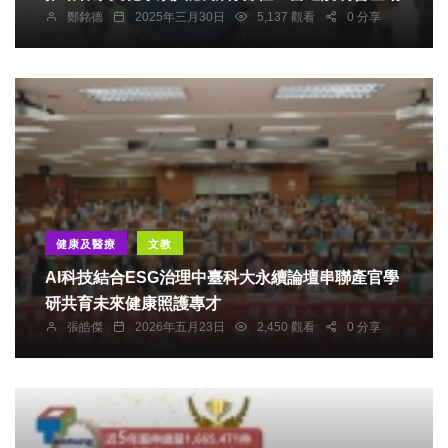
鄭銘德
2025年三月30日
5,137 觀看
0 分享
健康及醫療
文教
AI科技結合ESG治理中臺科大永續論壇串聯產官學
研共育未來健康照護專才
張皓傑
2026年五月23日
2,450 觀看
0 分享