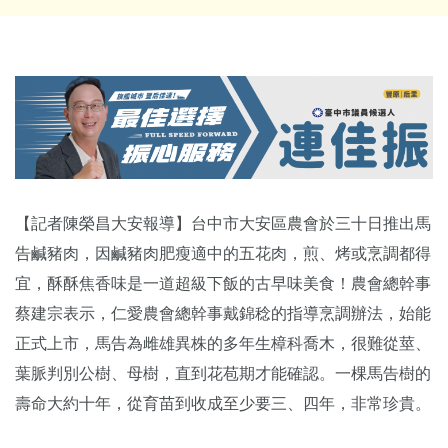
【記者陳榮昌大安報導】台中市大安區農會於三十日推出馬
告鹹豬肉，因鹹豬肉肥瘦適中的五花肉，煎、烤或烹調都得
宜，酥酥焦香味是一道超級下飯的古早味美食！農會總幹事
蔡建宗表示，仁愛農會總幹事戴錦稔的指導烹調辦法，始能
正式上市，馬告為雌雄異株的多年生樟科喬木，很難從莖、
葉脈判別公樹、母樹，直到花苞期才能確認。一棵馬告樹的
壽命大約十年，從育苗到收成至少要三、四年，非常珍貴。