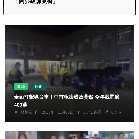
「阿公級課桌椅」
政治
社會
全面打擊噪音車！中市執法成效斐然 今年裁罰逾
400萬
林獻元
2023年十二月08日
6,841 觀看
0 分享