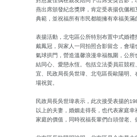
對恩愛佳偶在親友陪同下出席受獎合影，
燕出席頒發紀念獎牌，肯定受表揚伉儷相
典範，並祝福所有市民都能擁有幸福美滿
表揚活動，北屯區公所特別布置中式婚禮
戴鳳冠，與家人一同拍照合影留念，會場
氣球拱門，營造溫馨浪漫幸福氛圍，公所
結同心、愛戀永恆。包括立法委員莊競程
6
+
0
+
292
+
9
+
110
宜、民政局長吳世瑋、北屯區長歐陽明、
及消費
兩岸藝苑天地
文教
司法放大鏡
藝文
場祝賀。
1
+
民政局長吳世瑋表示，此次接受表揚的19
3
+
469
+
以上的夫妻，婚姻走得長，也代表家庭幸
兩岸佛教文化交
及醫療
政治
流專區
家庭的價值，同時祝福長輩們白頭偕老、