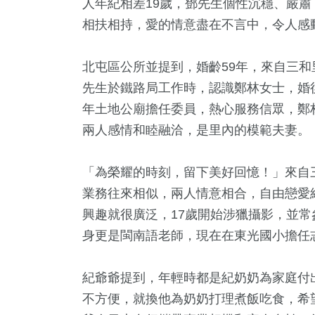
人年紀相差19歲，鄧先生個性沉穩、嚴肅
相扶相持，愛的情意盡在不言中，令人感
北屯區公所並提到，婚齡59年，來自三
先生於鐵路局工作時，認識鄭林女士，婚
年土地公廟擔任委員，熱心服務信眾，鄭
兩人感情和睦融洽，是里內的模範夫妻。
「為榮耀的時刻，留下美好回憶！」來自
業務往來相似，兩人情意相合，自由戀愛
興趣就很廣泛，17歲開始涉獵攝影，並
身更是閩南語老師，現在在東光國小擔任
紀爺爺提到，年輕時都是紀奶奶為家庭付
不方便，就換他為奶奶打理煮飯吃食，希