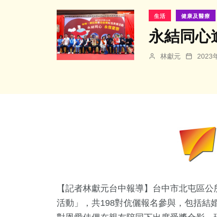
生活
健康及醫療
永結同心
林獻元
202
【記者林獻元台中報導】台中市北屯區公所
活動」，共198對伉儷報名參與，包括結婚