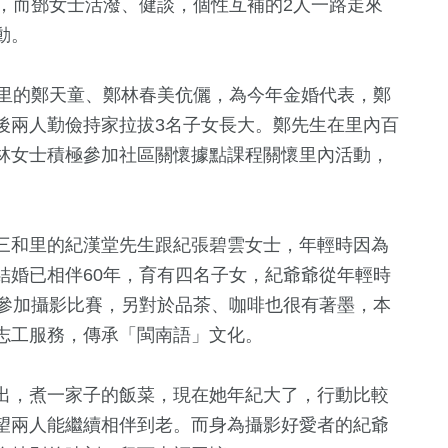
，而鄧女士活潑、健談，個性互補的2人一路走來
動。
和里的鄭天童、鄭林春美伉儷，為今年金婚代表，鄭
後兩人勤儉持家拉拔3名子女長大。鄭先生在里內百
林女士積極參加社區關懷據點課程關懷里內活動，
三和里的紀漢堂先生跟紀張碧雲女士，年輕時因為
結婚已相伴60年，育有四名子女，紀爺爺從年輕時
常參加攝影比賽，另對於品茶、咖啡也很有著墨，本
志工服務，傳承「閩南語」文化。
出，煮一家子的飯菜，現在她年紀大了，行動比較
望兩人能繼續相伴到老。而身為攝影好愛者的紀爺