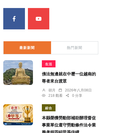
最新新聞
熱門新聞
生活
佛法無邊就在中壢一位越南的
尊者來台渡眾
胡月
2026年八月08日
218 觀看
0 分享
綜合
本縣榮獲勞動部補助辦理督促
事業單位遵守勞動條件法令業
務考核丙組甲等佳績