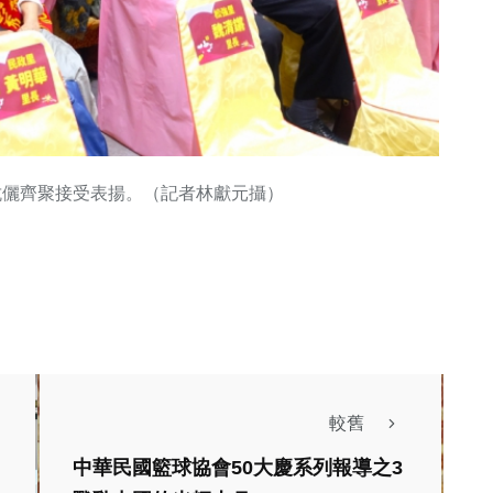
伉儷齊聚接受表揚。（記者林獻元攝）
較舊
中華民國籃球協會50大慶系列報導之3