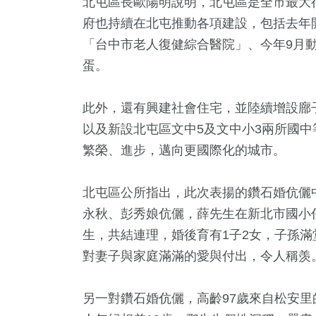
北屯區長歐陽明說明，北屯區是全市最大行
府也持續在北屯推動各項建設，包括去年
「台中市老人復健綜合醫院」、今年9月
蛋。
此外，還有興建社會住宅，並陸續增設廍
以及新設北屯區文中5及文中小3兩所國
繁榮、進步，邁向更國際化的城市。
北屯區公所指出，此次表揚的鑽石婚伉儷
永秋、彭秀娘伉儷，薛先生在新北市國小
生，共結連理，婚後育有1子2女，子孫
對妻子與家庭滿滿的愛與付出，令人稱羡
另一對鑽石婚伉儷，高齡97歲來自松安里