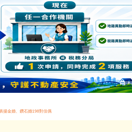
表揚金婚、鑽石婚198對佳偶