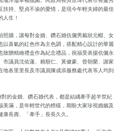
現場洋溢幸福氛圍。民政局長吳世瑋代表市長盧秀
互扶持、堅貞不渝的愛情，是現今年輕夫婦的最佳
的人生！
拍照牆，讓每對金婚、鑽石婚伉儷男戴狀元帽、女
也以喜氣的紅色作為主色調，搭配精心設計的華麗
也致贈精緻禮盒作為紀念禮品，祝福受表揚伉儷永
、市議員沈佑蓮、賴順仁、黃健豪、曾朝榮、謝家
+
299
+
5
+
31
+
在地各里里長及市議員陳成添服務處代表等人均到
綜合
海峽論壇專區
美食
16
+
1
+
8對的金婚、鑽石婚代表，都是結縭牽手超半世紀
6
+
福美滿，是年輕世代的榜樣，期盼大家珍視婚姻及
兩岸道教文化交
福建林公信俗文
2024總統大
流專區
化專區
健康長壽、「牽手」長長久久。