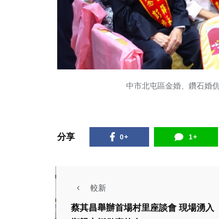
中市北屯區金婚、鑽石婚
分享
0+
1+
較新
蔡其昌舉辦首場村里座談會 現場湧入