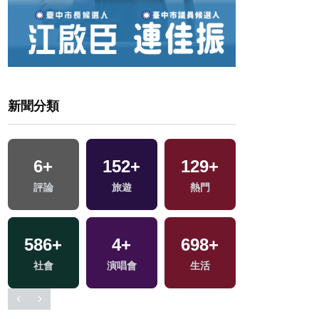
新聞分類
6
+
152
+
129
+
24
+
評論
旅遊
熱門
影視
586
+
4
+
698
+
71
+
選
社會
演唱會
生活
運動