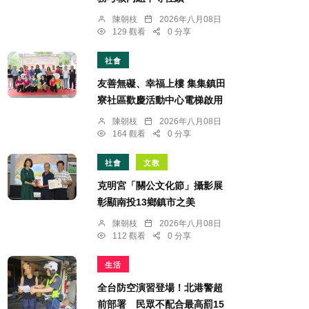
陳朝枝
2026年八月08日
129 觀看
0 分享
社會
友善無礙、幸福上樓 集集鎮田
寮社區歡慶活動中心電梯啟用
陳朝枝
2026年八月08日
164 觀看
0 分享
社會
文教
克明宮「關公文化節」攝影展
彰顯南投13鄉鎮市之美
陳朝枝
2026年八月08日
112 觀看
0 分享
生活
全台防空演習登場！北港警超
前部署 民眾不配合最高罰15