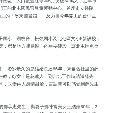
政區，人口數並在今年6月突破30萬人，近年市
開工的北屯國民暨兒童運動中心、首座市立醫院
動工的「溪東圖書館」，及力拚今年開工的台中巨
子國小二期校舍、松強國小及北屯區文小5新設校，
中等，都是地方相當關心的重要建設，讓北屯區愈發
中，婚齡最久的是結婚長達66年，來自舊社里的薛
任教，彭女士是花蓮人，到台北工作時結識薛先
滿堂，夫妻兩人感情融洽，言語間可以感受到薛先生
。
的鄧承忠先生，與妻子鄧陳富美女士結婚60年，2