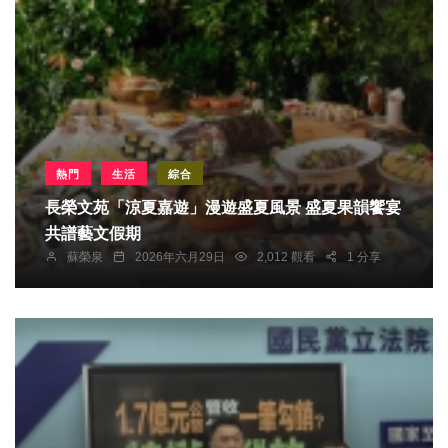
熱門
生活
綜合
長榮文苑「涼夏嘉遊」漫遊盛夏風景 盛夏果韻饗宴
共譜藝文假期
蘇榮泉
2026年六月29日
2,012 觀看
1 分享