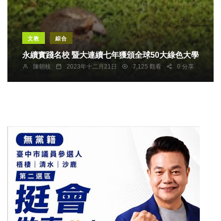
文教
綜合
永續實踐名校 暨大連續七年獲頒全球50大綠色大學
陳朝枝
2023年十二月21日
7,125 觀看
0 分享