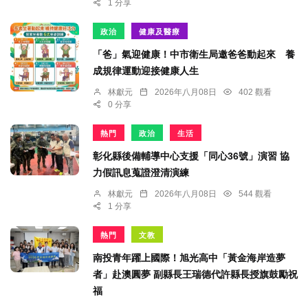
1 分享
政治
健康及醫療
「爸」氣迎健康！中市衛生局邀爸爸動起來 養
成規律運動迎接健康人生
林獻元
2026年八月08日
402 觀看
0 分享
熱門
政治
生活
彰化縣後備輔導中心支援「同心36號」演習 協
力假訊息蒐證澄清演練
林獻元
2026年八月08日
544 觀看
1 分享
熱門
文教
南投青年躍上國際！旭光高中「黃金海岸造夢
者」赴澳圓夢 副縣長王瑞德代許縣長授旗鼓勵祝
福