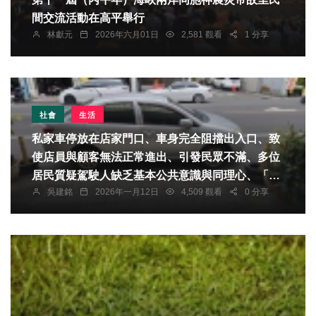
間交流活動在高平舉行
林獻元
2026年六月01日
2,581 觀看
1 分享
社會
生活
私家車停放在店家門口、車身完全阻擋出入口、致
使店員與顧客無法正常進出、引發民眾不滿、多位
居民質疑駕駛人缺乏基本公共意識與同理心、「停
吳建銘
2026年一月12日
4,509 觀看
0 分享
車不可以存有只停幾分鐘」的僥倖心態、更不該妨
礙他人的通行權」。