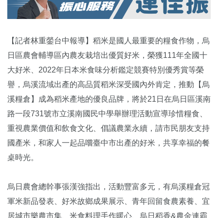
【記者林重鎣台中報導】稻米是國人最重要的糧食作物，烏
日區農會輔導區內農友栽培出優質好米，榮獲111年全國十
大好米、2022年日本米食味分析鑑定競賽特別優秀賞等榮
譽，烏溪流域出產的高品質稻米深受國內外肯定，推動【烏
溪糧倉】成為稻米產地的優良品牌，將於21日在烏日區溪南
路一段731號市立溪南國民中學舉辦理活動宣導珍惜糧食、
重視農業價值和飲食文化、倡議農業永續，請市民朋友支持
國產米，和家人一起品嚐臺中市出產的好米，共享幸福的餐
桌時光。
烏日農會總幹事張漢強指出，活動豐富多元，有烏溪糧倉冠
軍米新品發表、好米故鄉成果展示、青年回留食農素養、宜
居城市樂農市集、米食料理手作暖心、烏日稻香&農金連霸