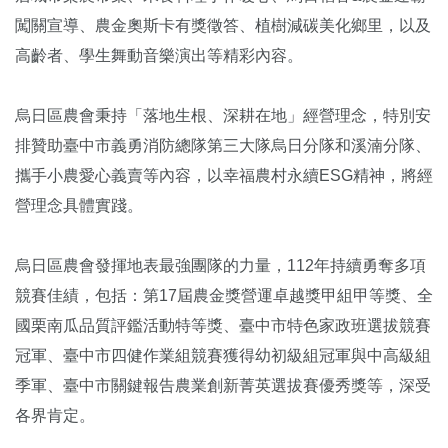
闖關宣導、農金奧斯卡有獎徵答、植樹減碳美化鄉里，以及
高齡者、學生舞動音樂演出等精彩內容。
烏日區農會秉持「落地生根、深耕在地」經營理念，特別安
排贊助臺中市義勇消防總隊第三大隊烏日分隊和溪湳分隊、
攜手小農愛心義賣等內容，以幸福農村永續ESG精神，將經
營理念具體實踐。
烏日區農會發揮地表最強團隊的力量，112年持續勇奪多項
競賽佳績，包括：第17屆農金獎營運卓越獎甲組甲等獎、全
國栗南瓜品質評鑑活動特等獎、臺中市特色家政班選拔競賽
冠軍、臺中市四健作業組競賽獲得幼初級組冠軍與中高級組
季軍、臺中市關鍵報告農業創新菁英選拔賽優秀獎等，深受
各界肯定。