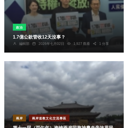
政治
1.7億公款管收12天沒事？
編輯部
2026年七月02日
1,927 觀看
1 分享
兩岸
兩岸道教文化交流專區
第十一屆（丙午年）海峽兩岸同胞神農炎帝故里民