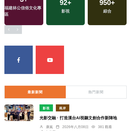
92
+
950
+
福建林公信俗文化專
影視
綜合
區
最新新聞
熱門新聞
影視
兩岸
光影交融 · 打造漢台AI視聽文創合作新陣地
康嵐
2026年八月08日
381 觀看