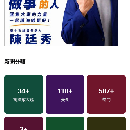
新聞分類
34
+
118
+
587
+
兩
司法放大鏡
美食
熱門
區
3
+