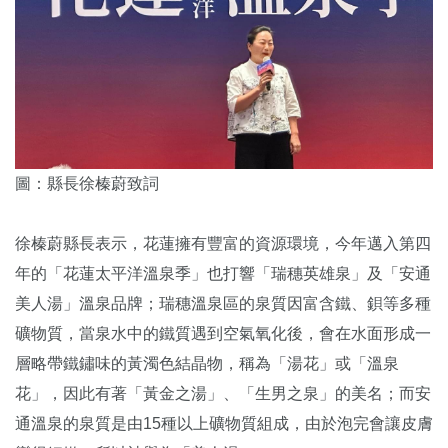
圖：縣長徐榛蔚致詞
徐榛蔚縣長表示，花蓮擁有豐富的資源環境，今年邁入第四
年的「花蓮太平洋溫泉季」也打響「瑞穗英雄泉」及「安通
美人湯」溫泉品牌；瑞穗溫泉區的泉質因富含鐵、鋇等多種
礦物質，當泉水中的鐵質遇到空氣氧化後，會在水面形成一
層略帶鐵鏽味的黃濁色結晶物，稱為「湯花」或「溫泉
花」，因此有著「黃金之湯」、「生男之泉」的美名；而安
通溫泉的泉質是由15種以上礦物質組成，由於泡完會讓皮膚