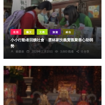
生活
藝文
文教
旅遊
綜合
小小行動者回饋社會 雲林家扶義賣匯聚善心助弱
勢
蘇榮泉
2026年三月10日
3,683 觀看
0 分享