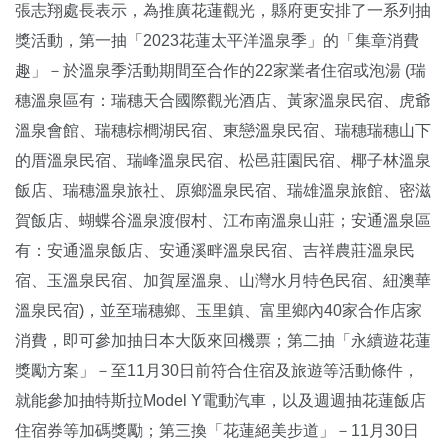
張志翔處長表示，為推廣花蓮觀光，縣府更安排了一系列抽
獎活動，第一抽「2023花蓮太平洋溫泉季」的「集章消費
趣」－於溫泉季活動期間至合作的22家業者住宿或泡湯 (瑞
穗溫泉區有：瑞穗天合國際觀光酒店、黃家溫泉民宿、虎爺
溫泉會館、瑞穗棕櫚湖民宿、東戀溫泉民宿、瑞穗瑞穗山下
的厝溫泉民宿、瑞峰溫泉民宿、松邑莊園民宿、椰子林溫泉
飯店、瑞穗溫泉旅社、原鄉溫泉民宿、瑞雄溫泉旅館、密滋
賀飯店、蝴蝶谷溫泉渡假村、江布南溫泉山莊；安通溫泉區
有：安通溫泉飯店、安通溪畔溫泉民宿、吉祥農莊溫泉民
宿、玉溫泉民宿、加賀屋溫泉、山灣水月特色民宿、紐澳華
溫泉民宿)，並至瑞穗鄉、玉里鎮、富里鄉內40家合作店家
消費，即可參加抽日本大阪來回機票；第二抽「永續遊花蓮
獎勵方案」－至11月30日前符合住宿及旅遊等活動條件，
就能參加抽特斯拉Model Y電動汽車，以及週週抽花蓮飯店
住宿券等加碼獎勵；第三換「花蓮絕美步道」－11月30日