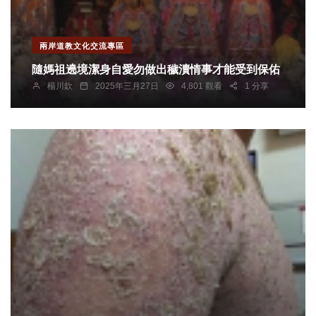
兩岸道教文化交流專區
隨媽祖遶境潔身自愛勿做出穢瀆情事才能受到保佑
楊川欽
2025年三月27日
4,801 觀看
1 分享