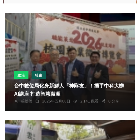
政治
社會
台中數位局化身新鮮人「神隊友」！攜手中科大辦
AI講座 打造智慧職涯
張皓傑
2026年五月08日
2,141 觀看
0 分享