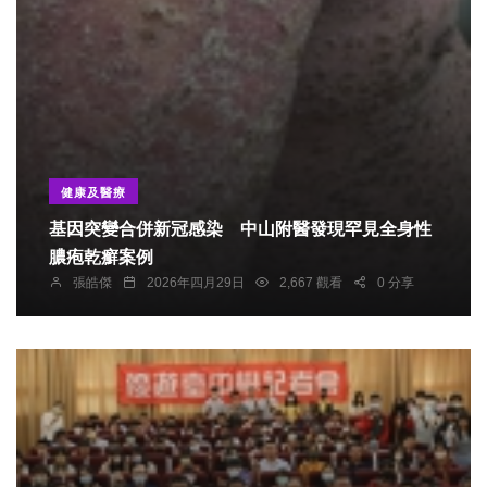
健康及醫療
基因突變合併新冠感染 中山附醫發現罕見全身性
膿疱乾癬案例
張皓傑
2026年四月29日
2,667 觀看
0 分享