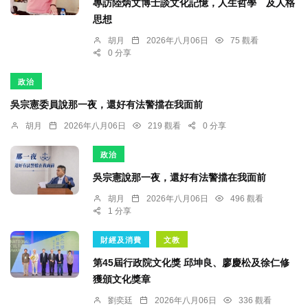
專訪陸炳文博士談文化記憶，人生哲學 及人格
思想
胡月
2026年八月06日
75 觀看
0 分享
政治
吳宗憲委員說那一夜，還好有法警擋在我面前
胡月
2026年八月06日
219 觀看
0 分享
政治
吳宗憲說那一夜，還好有法警擋在我面前
胡月
2026年八月06日
496 觀看
1 分享
財經及消費
文教
第45屆行政院文化獎 邱坤良、廖慶松及徐仁修
獲頒文化獎章
劉奕廷
2026年八月06日
336 觀看