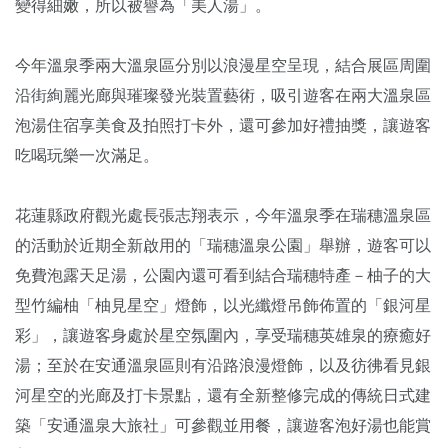
變得細嫩，所以被譽為「美人湯」。
今年溫泉季兩大溫泉區分別以浪漫星空呈現，結合展區周圍
沿街絢麗光廊與璀璨發光裝置藝術，吸引遊客在兩大溫泉區
泡湯住宿享美食及拍照打卡外，還可參加好禮抽獎，讓遊客
吃喝玩樂一次滿足。
花蓮縣政府觀光處長張志翔表示，今年溫泉季在瑞穗溫泉區
的活動於近期全新啟用的「瑞穗溫泉公園」舉辦，遊客可以
免費泡露天足湯，公園內還可看到結合瑞穗特產－柚子的大
型竹編柚「柚見星空」燈飾，以光纖燈吊飾佈置的「銀河星
彩」，讓遊客身處於星空氛圍內，享受瑞穗英雄泉的療癒好
湯；至於在安通溫泉區則有沿路浪漫燈飾，以及彷彿看見銀
河星空的光廊及打卡景點，還有全新整修完成的傳統日式建
築「安通溫泉大旅社」可參觀並用餐，讓遊客泡好湯也能賞