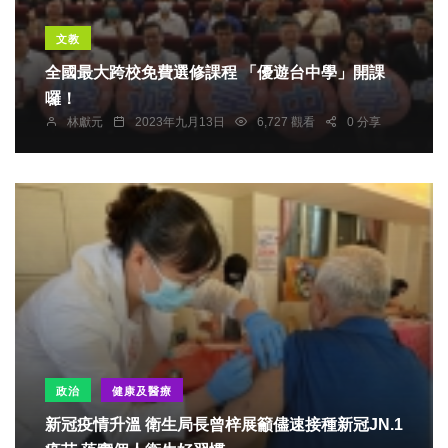
文教
全國最大跨校免費選修課程 「優遊台中學」開課
囉！
林獻元
2023年九月13日
6,727 觀看
0 分享
政治
健康及醫療
新冠疫情升溫 衛生局長曾梓展籲儘速接種新冠JN.1