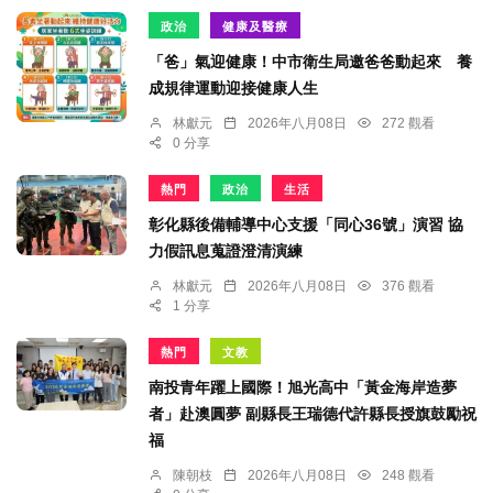
政治
健康及醫療
「爸」氣迎健康！中市衛生局邀爸爸動起來 養
成規律運動迎接健康人生
林獻元
2026年八月08日
272 觀看
0 分享
熱門
政治
生活
彰化縣後備輔導中心支援「同心36號」演習 協
力假訊息蒐證澄清演練
林獻元
2026年八月08日
376 觀看
1 分享
熱門
文教
南投青年躍上國際！旭光高中「黃金海岸造夢
者」赴澳圓夢 副縣長王瑞德代許縣長授旗鼓勵祝
福
陳朝枝
2026年八月08日
248 觀看