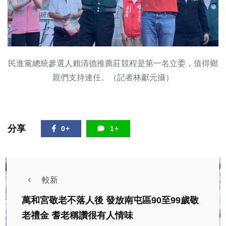
民進黨總統參選人賴清德推薦莊競程是第一名立委，值得鄉
親們支持連任。（記者林獻元攝）
分享
0+
1+
較新
萬和宮敬老不落人後 發放南屯區90至99歲敬
老禮金 耆老稱讚很有人情味