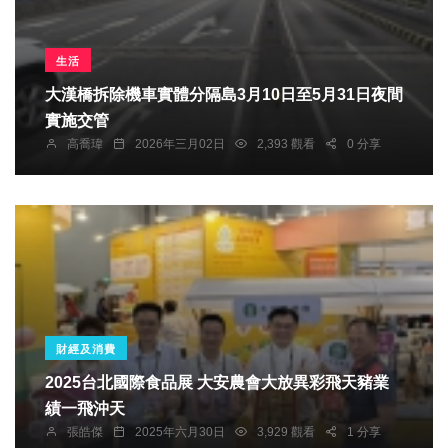
生活
大漢橋拆除機車實體分隔島3月10日至5月31日夜間
實施交管
高喬瑋
2026年三月02日
2,393 觀看
0 分享
財經及消費
2025台北國際食品展 大安農會大放異彩飛天豬業
績一飛沖天
張皓傑
2025年六月30日
3,929 觀看
1 分享