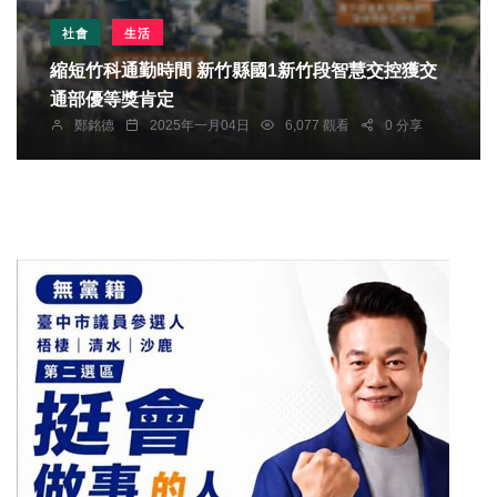
社會
生活
縮短竹科通勤時間 新竹縣國1新竹段智慧交控獲交
通部優等獎肯定
鄭銘德
2025年一月04日
6,077 觀看
0 分享