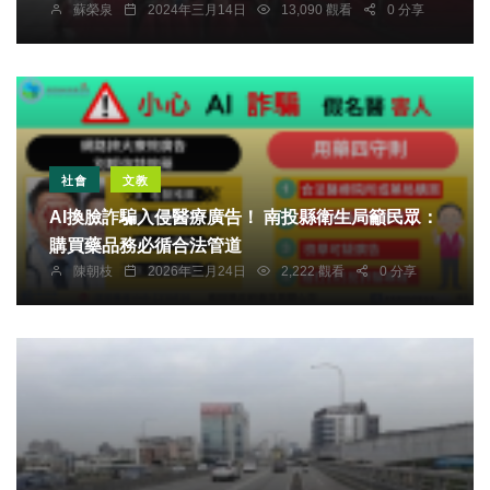
蘇榮泉
2024年三月14日
13,090 觀看
0 分享
社會
文教
AI換臉詐騙入侵醫療廣告！ 南投縣衛生局籲民眾：
購買藥品務必循合法管道
陳朝枝
2026年三月24日
2,222 觀看
0 分享