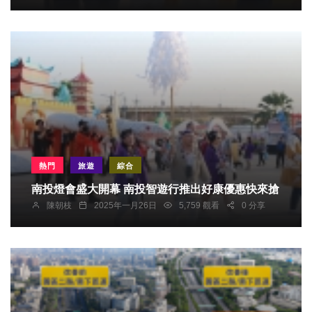
熱門
旅遊
綜合
南投燈會盛大開幕 南投智遊行推出好康優惠快來搶
陳朝枝
2025年一月26日
5,759 觀看
0 分享