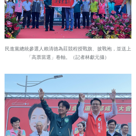
民進黨總統參選人賴清德為莊競程授戰旗、披戰袍，並送上
「高票當選」卷軸。（記者林獻元攝）