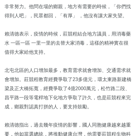
非常努力。他問在場的鄉親，地方有需要的時候，「你們找
得到人吧」，民眾都回，「有厚」 ，他沒有讓大家失望。
賴清德表示，疫情的時候，莊競程結合地方議員，用消毒藥
水 一區一區 一里一里的去替大家消毒，這樣的精神實在很
值得大家給他支持。
北屯北區的人口增加最多，教育需求就會增加、交通需求就
會增加。莊競程教育經費爭取了23多億元，環太東路新建橋
梁及正大橋拓寬，經費爭取了4億2000萬元，松竹路二段、
昌平路一段等電桿地下化地方爭取了許久，也是莊競程來完
成，鄉親對認真打拼的人，要支持鼓勵。
賴清德指出，過去幾年疫情的影響，國人同胞健康越來越重
要，他如當選總統，將推動健康台灣，他需要莊競程生物科