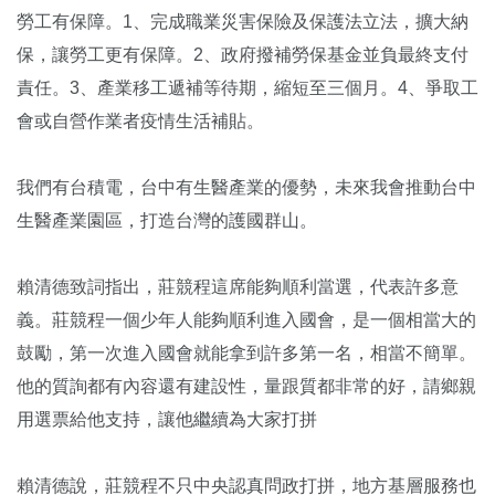
勞工有保障。1、完成職業災害保險及保護法立法，擴大納
保，讓勞工更有保障。2、政府撥補勞保基金並負最終支付
責任。3、產業移工遞補等待期，縮短至三個月。4、爭取工
會或自營作業者疫情生活補貼。
我們有台積電，台中有生醫產業的優勢，未來我會推動台中
生醫產業園區，打造台灣的護國群山。
賴清德致詞指出，莊競程這席能夠順利當選，代表許多意
義。莊競程一個少年人能夠順利進入國會，是一個相當大的
鼓勵，第一次進入國會就能拿到許多第一名，相當不簡單。
他的質詢都有內容還有建設性，量跟質都非常的好，請鄉親
用選票給他支持，讓他繼續為大家打拼
賴清德說，莊競程不只中央認真問政打拼，地方基層服務也