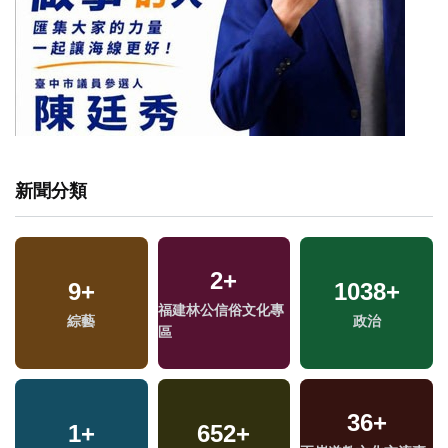
新聞分類
2
+
240
9
+
+
328
+
1038
+
福建林公信俗文化專
綜藝
藝文
熱門
政治
區
36
+
1
+
652
+