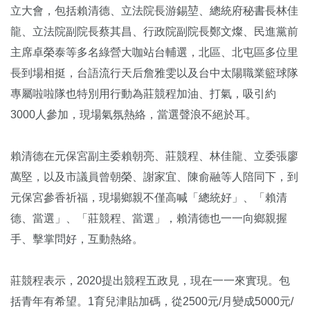
立大會，包括賴清德、立法院長游錫堃、總統府秘書長林佳
龍、立法院副院長蔡其昌、行政院副院長鄭文燦、民進黨前
主席卓榮泰等多名綠營大咖站台輔選，北區、北屯區多位里
長到場相挺，台語流行天后詹雅雯以及台中太陽職業籃球隊
專屬啦啦隊也特別用行動為莊競程加油、打氣，吸引約
3000人參加，現場氣氛熱絡，當選聲浪不絕於耳。
賴清德在元保宮副主委賴朝亮、莊競程、林佳龍、立委張廖
萬堅，以及市議員曾朝榮、謝家宜、陳俞融等人陪同下，到
元保宮參香祈福，現場鄉親不僅高喊「總統好」、「賴清
德、當選」、「莊競程、當選」，賴清德也一一向鄉親握
手、擊掌問好，互動熱絡。
莊競程表示，2020提出競程五政見，現在一一來實現。包
括青年有希望。1育兒津貼加碼，從2500元/月變成5000元/