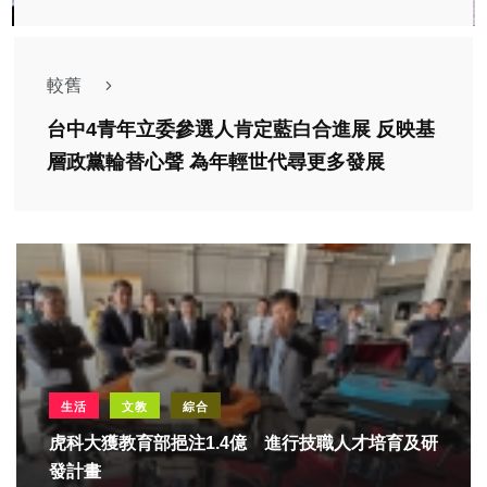
較舊
台中4青年立委參選人肯定藍白合進展 反映基
層政黨輪替心聲 為年輕世代尋更多發展
生活
文教
綜合
虎科大獲教育部挹注1.4億 進行技職人才培育及研
發計畫