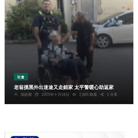
社會
老翁摸黑外出迷途又走錯家 太平警暖心助返家
張皓傑
2025年十月16日
2,985 觀看
1 分享