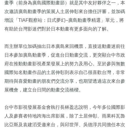
畫季（前身為廣島國際動畫節）就是其中友好夥伴之一，本
次邀請廣島動畫季的策展人土居伸彰來台擔任評審，並加碼
增設「TIAF觀察站：日式夢幻–廣島動畫季精選」單元，將
有助於台灣影迷們對於日本動畫有更多面向的了解。
而主辦單位加碼抽出日本廣島來回機票，直接送動畫迷前往
日本參加廣島動畫季，促進台日動畫交流，更突顯台中市政
府在推動動畫影視產業發展上的努力及用心。至於參與無數
國際知名動畫作品的土居伸彰則表示自己很喜歡台灣，非常
期待與喜愛動畫的朋友們交流分享，也期望透過這次來台參
展機會，建立台日間的動畫交流橋樑。
台中市影視發展基金會執行長林盈志說明，今年多位國際影
人及參賽者特地跨海出席影展，除了土居伸彰、雨果科瓦魯
比亞斯及袁建滔受邀來台，與邱世萍、吳德淳共同擔任本次