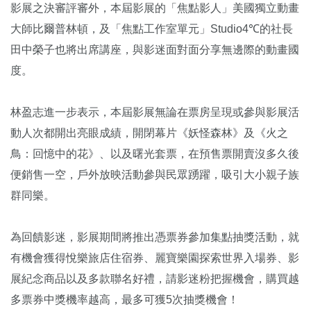
影展之決審評審外，本屆影展的「焦點影人」美國獨立動畫
大師比爾普林頓，及「焦點工作室單元」Studio4℃的社長
田中榮子也將出席講座，與影迷面對面分享無邊際的動畫國
度。
林盈志進一步表示，本屆影展無論在票房呈現或參與影展活
動人次都開出亮眼成績，開閉幕片《妖怪森林》及《火之
鳥：回憶中的花》、以及曙光套票，在預售票開賣沒多久後
便銷售一空，戶外放映活動參與民眾踴躍，吸引大小親子族
群同樂。
為回饋影迷，影展期間將推出憑票券參加集點抽獎活動，就
有機會獲得悅樂旅店住宿券、麗寶樂園探索世界入場券、影
展紀念商品以及多款聯名好禮，請影迷粉把握機會，購買越
多票券中獎機率越高，最多可獲5次抽獎機會！