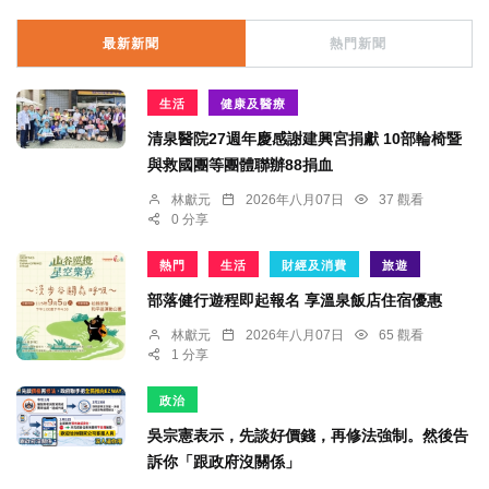
最新新聞
熱門新聞
生活
健康及醫療
清泉醫院27週年慶感謝建興宮捐獻 10部輪椅暨
與救國團等團體聯辦88捐血
林獻元
2026年八月07日
37 觀看
0 分享
熱門
生活
財經及消費
旅遊
部落健行遊程即起報名 享溫泉飯店住宿優惠
林獻元
2026年八月07日
65 觀看
1 分享
政治
吳宗憲表示，先談好價錢，再修法強制。然後告
訴你「跟政府沒關係」