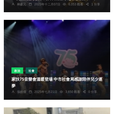
林獻元
2023年十二月07日
6,053 觀看
1 分享
政治
社會
家扶75音樂會溫暖登場 中市社會局感謝陪伴兒少逐
夢
張皓傑
2025年七月21日
3,650 觀看
0 分享