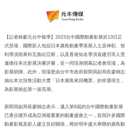
【記者林獻元台中報導】2023台中國際動畫影展於13日正
式登場，國際影人包括日本廣島動畫季策展人土居伸彰、智
利導演雨果科瓦魯比亞斯，以及香港知名導演袁建滔等人受
邀擔任本次影展決審評審，並一同現身開幕記者會現場，為
影展助陣。此外，現場更由台中市政府新聞局副局長廖烱志
抽出本次預售活動大獎「日本廣島來回機票」的幸運得主，
為影展掀起第一波高潮。
新聞局副局長廖烱志表示，邁入第9屆的台中國際動畫影展
已逐步躍升成為亞洲最重要的動畫盛會之一，並與許多國際
動畫影展及影人建立良好關係，將於明年盛大舉辦的廣島動