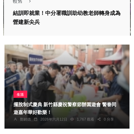
較舊
結訓即就業！中分署職訓助幼教老師轉身成為
營建新尖兵
生活
擺脫制式慶典 新竹縣慶祝警察節辦園遊會 警眷同
遊嘉年華好歡樂！
鄭銘德
2026年六月12日
1,767 觀看
0 分享