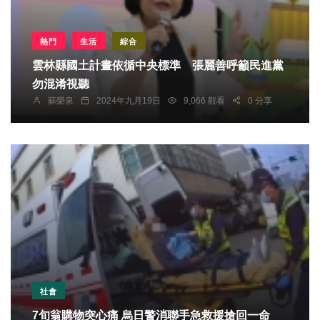
熱門
生活
綜合
雲林縣國土計畫依循中央標準 張麗善呼籲民進黨
勿混淆視聽
蘇榮泉
2024年九月19日
9,066 觀看
0 分享
社會
7旬翁購物突心痛 烏日警消聯手急救援搶回一命