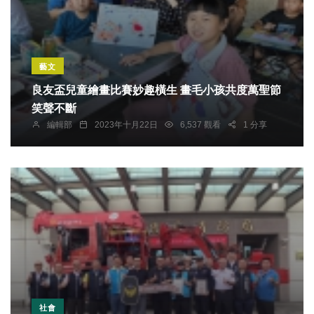
藝文
良友盃兒童繪畫比賽妙趣橫生 畫毛小孩共度萬聖節
笑聲不斷
編輯部
2023年十月22日
6,537 觀看
1 分享
社會