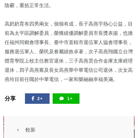
陰霾，重拾正常生活。
高奶奶育有四男兩女，個個有成，長子高燕宇熱心公益，目
前為太平區調解委員，榮獲績優調解委員市長獎表揚，也擔
任福州同鄉會理事長、臺中市直轄市退伍軍人協會理事長，
服務退伍軍人、榮民及眷屬績效卓著，次子高燕翔國立台灣
體育學院上校主任教官退休，三子高燕雲合作金庫支庫經理
退休，四子高燕騫及長女高燕華中華電信公司退休，次女高
燕玲目前任職於中華電信，一家和樂融融幸福美滿。
分享
2+
1+
較新