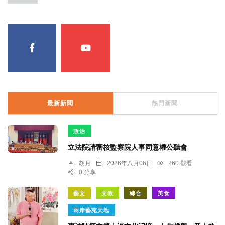
最新新聞
熱門新聞
政治
立法院請審核監察院人事同意權公聽會
胡月
2026年八月06日
260 觀看
0 分享
藝文
文教
綜合
美食
兩岸藝苑天地