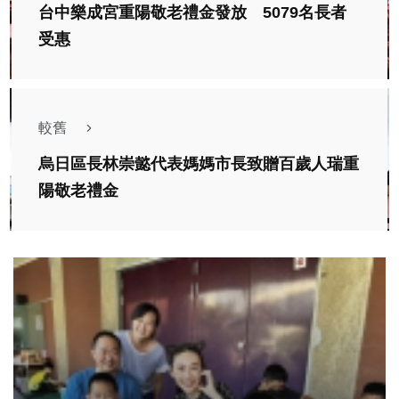
台中樂成宮重陽敬老禮金發放 5079名長者
受惠
較舊
烏日區長林崇懿代表媽媽市長致贈百歲人瑞重
陽敬老禮金