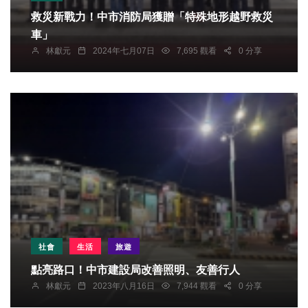
救災新戰力！中市消防局獲贈「特殊地形越野救災
車」
林獻元
2024年七月07日
7,695 觀看
0 分享
社會
生活
旅遊
點亮路口！中市建設局改善照明、友善行人
林獻元
2023年八月16日
7,944 觀看
0 分享