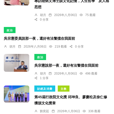
專訪陸炳文博士談文化記憶，人生哲學 及人格
思想
胡月
2026年八月06日
75 觀看
0 分享
政治
吳宗憲委員說那一夜，還好有法警擋在我面前
胡月
2026年八月06日
219 觀看
0 分享
政治
吳宗憲說那一夜，還好有法警擋在我面前
胡月
2026年八月06日
496 觀看
1 分享
財經及消費
文教
第45屆行政院文化獎 邱坤良、廖慶松及徐仁修
獲頒文化獎章
劉奕廷
2026年八月06日
336 觀看