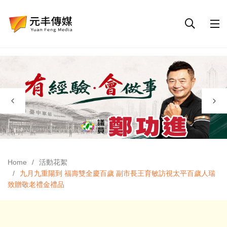
Home
活動花絮
九月九重陽到 福壽雙全慶百歲 副市長王育敏訪視太平百歲人瑞
致贈敬老禮金禮品