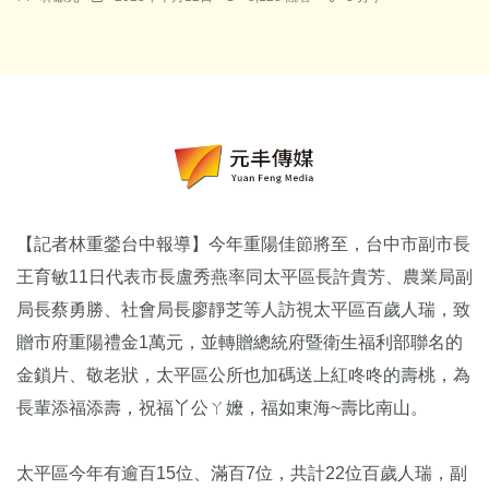
【記者林重鎣台中報導】今年重陽佳節將至，台中市副市長
王育敏11日代表市長盧秀燕率同太平區長許貴芳、農業局副
局長蔡勇勝、社會局長廖靜芝等人訪視太平區百歲人瑞，致
贈市府重陽禮金1萬元，並轉贈總統府暨衛生福利部聯名的
金鎖片、敬老狀，太平區公所也加碼送上紅咚咚的壽桃，為
長輩添福添壽，祝福丫公ㄚ嬤，福如東海~壽比南山。
太平區今年有逾百15位、滿百7位，共計22位百歲人瑞，副