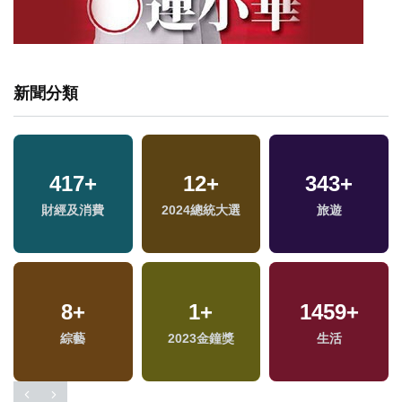
新聞分類
417
+
12
+
343
+
福
財經及消費
2024總統大選
旅遊
區
8
+
1
+
1459
+
綜藝
2023金鐘獎
生活