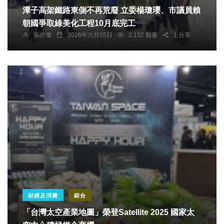
潭子高架鐵路東側不再荒廢 立委楊瓊瓔、市議員賴
朝國爭取綠美化工程10月底完工
張皓傑
2026年六月05日
2,132 觀看
1 分享
財經及消費
綜合
「台灣太空產業地圖」榮登Satellite 2025 國家太