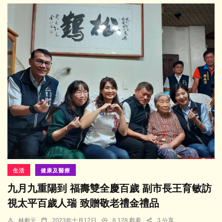
生活
健康及醫療
九月九重陽到 福壽雙全慶百歲 副市長王育敏訪
視太平百歲人瑞 致贈敬老禮金禮品
林獻元
2023年十月12日
8,128 觀看
3 分享