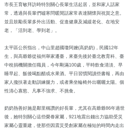
市長王育敏拜訪時特別關心長輩生活起居，並和家人話家
常，透過與長輩們噓寒問暖閒話家常表達關懷與祝賀之意。
並且鼓勵長輩多外出活動、促進健康及減緩老化、在地安
老，「活到老、學到老」。
太平區公所指出，中山里趙國瓊阿嬤(高奶奶)，民國12年
生，與高爺爺從福州舉家遷臺，來臺先後於臺北教育科、臺
中稅捐機關擔任職員，今年剛滿100歲，平時飲食清淡、早
睡早起、飯後喝點醋或水果酒。平日習慣閱讀些書報，再由
家人攙扶著走動訓練腿力，或者乘坐輪椅外出曬曬太陽。個
性清心寡慾、凡事不強求、不挑食。
奶奶熱善好施是鄰里稱讚的好長輩，尤其在高爺爺86年過世
後，她特別關心這些榮眷家屬，921地震出錢出力協助受災
家屬心靈重建，使那些因震災受創家屬在極短的時間內走出