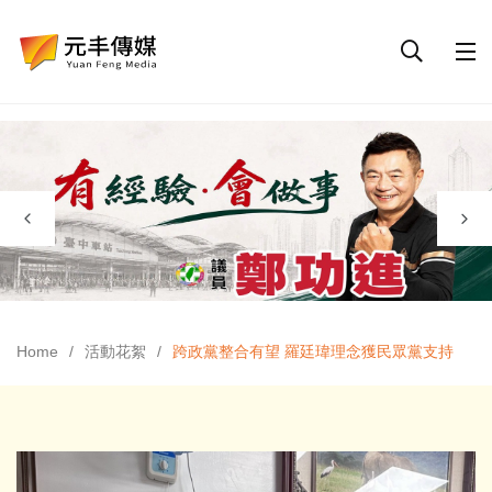
Home
活動花絮
跨政黨整合有望 羅廷瑋理念獲民眾黨支持