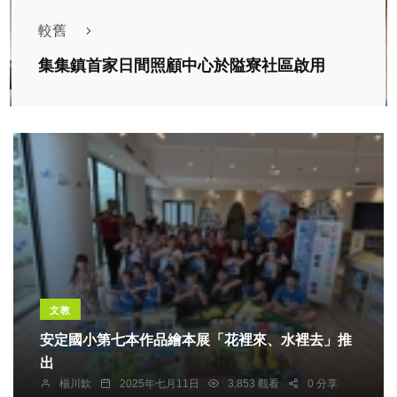
較舊
集集鎮首家日間照顧中心於隘寮社區啟用
文教
安定國小第七本作品繪本展「花裡來、水裡去」推
出
楊川欽
2025年七月11日
3,853 觀看
0 分享