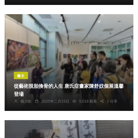
藝文
從藝術脫胎換骨的人生 唐氏症畫家陳舒妏個展溫馨
登場
楊川欽
2025年二月15日
5,016 觀看
1 分享