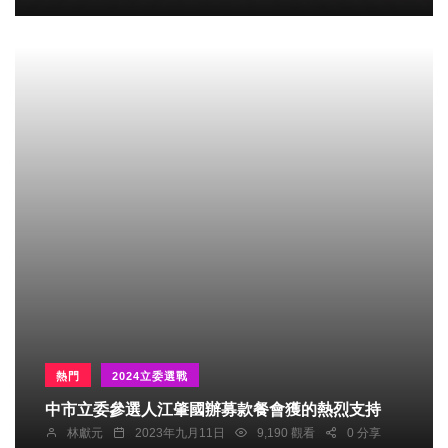
熱門
2024立委選戰
中市立委參選人江肇國辦募款餐會獲的熱烈支持
林獻元
2023年九月11日
9,190 觀看
0 分享