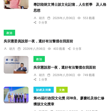
專訪陸炳文博士談文化記憶，人生哲學 及人格
思想
胡月
2026年八月06日
553 觀看
0 分享
政治
吳宗憲委員說那一夜，還好有法警擋在我面前
胡月
2026年八月06日
403 觀看
0 分享
政治
吳宗憲說那一夜，還好有法警擋在我面前
胡月
2026年八月06日
749 觀看
1 分享
財經及消費
文教
第45屆行政院文化獎 邱坤良、廖慶松及徐仁修
獲頒文化獎章