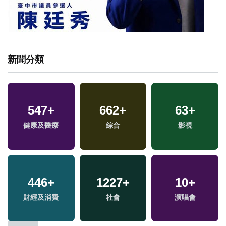
新聞分類
4
+
547
32
+
+
662
20
+
+
63
+
兩岸佛教文化交流專
2024立委選戰
健康及醫療
司法放大鏡
綜合
影視
區
2
+
446
+
1227
62
+
+
10
8
+
+
福建林公信俗文化專
財經及消費
社會
兩岸
演唱會
綜藝
區