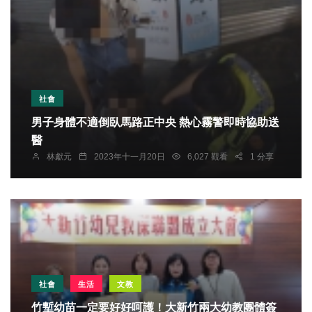
社會
男子身體不適倒臥馬路正中央 熱心霧警即時協助送
醫
林獻元
2023年十一月20日
6,027 觀看
1 分享
社會
生活
文教
竹塹幼苗一定要好好呵護！大新竹兩大幼教團體簽