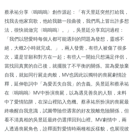
蔡承祐分享〈嗚嗚嗚〉創作源起：「有天昱廷突然打給我，
找我去他家寫歌，他給我聽一段曲後，我們馬上冒出許多想
法，很快就做完〈嗚嗚嗚〉。」，吳昱廷分享寫詞過程：
「我們以戀愛時每個人都可能遇到的問題為發想，靈感不
絕，大概2小時就完成。」，兩人發覺，有些人被傷了很多
次，還是甘願和對方在一起；有些人一開始只想滿足伴侶，
當找回真實的自己後，就擺脫了不平衡的關係。當為愛放棄
自我，就如同行屍走肉般，MV也因此以獨特的喪屍劇情詮
釋，延伸歌詞中「為愛丟失自我」的含義。吳昱廷和蔡承祐
在〈嗚嗚嗚〉MV中扮演喪屍，以為遇見善良的人類，未料
中了愛情陷阱，在深山裡陷入危機。蔡承祐所扮演的喪屍最
終喚醒自我意識，試圖帶險些遇害的好友脫離危險關係，但
看不清真相的吳昱廷最終仍選擇回到山裡。MV劇情中，兩
人透過喪屍角色，詮釋面對愛情時兩種相反樣貌，也展現彼