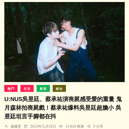
熱門
生活
影視
綜合
U:NUS吳昱廷、蔡承祐演喪屍感受愛的重量 鬼
月森林拍喪屍戲！蔡承祐爆料吳昱廷超膽小 吳
昱廷坦言手腳都在抖
楊珊雯
2023年九月26日
14,828 觀看
0 分享