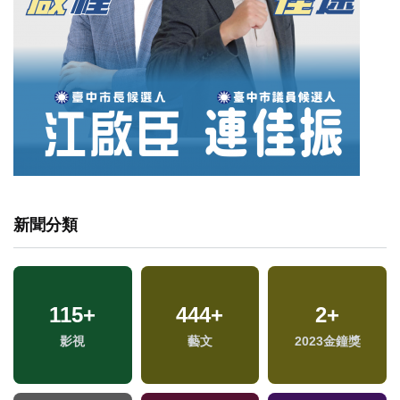
新聞分類
115
20
+
+
444
37
+
+
23
2
+
+
演唱會
影視
司法放大鏡
藝文
海峽論壇專區
2023金鐘獎