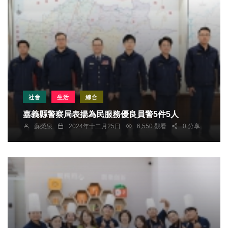
社會
生活
綜合
嘉義縣警察局表揚為民服務優良員警5件5人
蘇榮泉
2024年十二月25日
6,550 觀看
0 分享