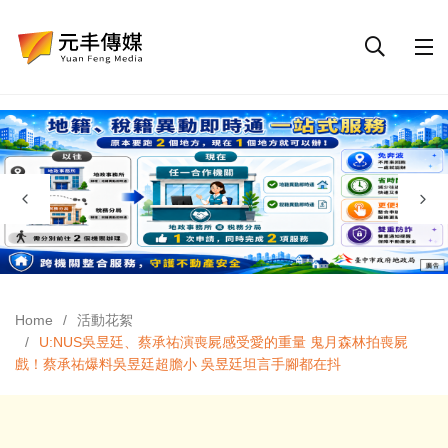
Home
活動花絮
U:NUS吳昱廷、蔡承祐演喪屍感受愛的重量 鬼月森林拍喪屍
戲！蔡承祐爆料吳昱廷超膽小 吳昱廷坦言手腳都在抖