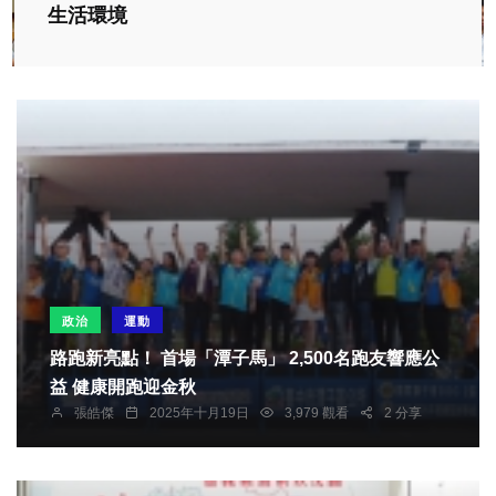
生活環境
政治
運動
路跑新亮點！ 首場「潭子馬」 2,500名跑友響應公
益 健康開跑迎金秋
張皓傑
2025年十月19日
3,979 觀看
2 分享