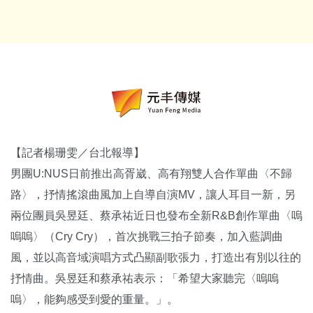
【記者楊珊雯／台北報導】
男團U:NUS日前推出高胥崴、高有翔雙人合作單曲〈不歸
路〉，抒情搖滾曲風加上自導自演MV，讓人耳目一新，另
兩位團員吳昱廷、蔡承祐近日也發布全新R&B創作單曲〈嗚
嗚嗚〉（Cry Cry），首次挑戰三拍子節奏，加入藍調曲
風，並以高音域演唱方式凸顯副歌張力，打造出有別以往的
抒情曲。吳昱廷和蔡承祐表示：「希望大家聽完〈嗚嗚
嗚〉，能夠感受到愛的重量。」。