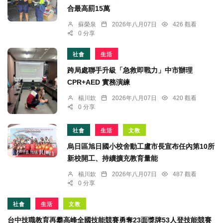
合最高罰15萬
蘇榮泉
2026年八月07日
426 觀看
0 分享
社會
生活
跨局處聯手升級「急救即戰力」中市辦理
CPR+AED 實務演練
楊川欽
2026年八月07日
420 觀看
0 分享
社會
生活
文教
烏日區旭日國小校舍動工盧市長宣布任內第10所
新校開工、持續擴充教育量能
楊川欽
2026年八月07日
487 觀看
0 分享
社會
生活
文教
台中技職教育再攀高峰全國技能競賽勇奪23面獎牌53人登技能競賽