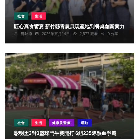
社會
生活
匠心真食饗宴 新竹縣青農展現產地到餐桌創新實力
鄭銘德
2026年五月14日
2,577 觀看
0 分享
社會
生活
健康及醫療
運動
彰明盃3對3籃球鬥牛賽開打 6組235隊熱血爭霸