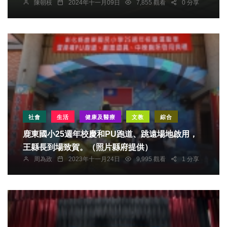
陳朝枝
2024年十一月09日
7,855 觀看
0 分享
社會
生活
健康及醫療
文教
綜合
鹿東國小25週年校慶和PU跑道、跳遠場地啟用，
王縣長到場致賀。（照片縣府提供）
周為政
2023年十一月24日
9,995 觀看
1 分享