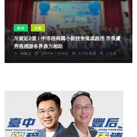
政治
文教
斥資近2億！中市梧南國小新校舍落成啟用 市長盧
秀燕感謝各界鼎力相助
林獻元
2025年一月06日
4,795 觀看
2 分享