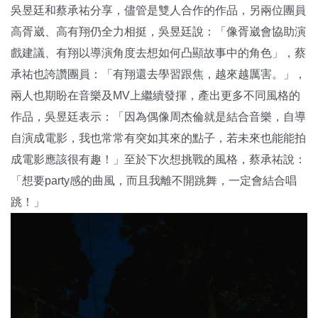
吳昱廷和蔡承祐分享，儘管是雙人合作的作品，另兩位團員
高胥崴、高有翔仍全力相挺，吳昱廷說：「像胥崴會協助演
戲建議、有翔以導演角度去想如何凸顯故事中的角色」，蔡
承祐也誇讚團員：「有翔還去學習跟焦，越來越厲害。」，
兩人也期盼在音樂及MV上繼續發揮，產出更多不同風格的
作品，吳昱廷表示：「因為偶像周杰倫就是結合音樂，自導
自演成電影，我也常常有突如其來的點子，若未來也能能拍
成電影應該很有趣！」至於下次想挑戰的風格，蔡承祐說：
「想要party感的曲風，而且我離不開跳舞，一定會結合唱
跳！」