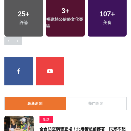
3
+
840
25
+
+
604
+
107
22
+
+
福建林公信俗文化專
健康及醫療
評論
旅遊
2024總統大選
美食
區
最新新聞
熱門新聞
生活
全台防空演習登場！北港警超前部署 民眾不配