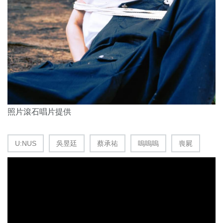
照片滾石唱片提供
U:NUS
吳昱廷
蔡承祐
嗚嗚嗚
喪屍