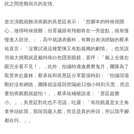
此之間患難與共的友情。
首次演戲就飾演喪屍的吳昱廷表示：「想腳本的時候很開
心，做得時候很難，但胥崴跟有翔都有在一旁提點，就有慢
慢進入狀況。」，高中就讀表藝科，有舞台表演經驗的蔡承
祐直言：「沒嘗試過這種驚悚又有點孤獨的劇情」，也笑說
另個大挑戰就是戴特殊白色隱形眼鏡，直呼：「戴上去後右
眼完全看不見！」，此外，拍攝時適逢農曆鬼月，團隊為了
取景奔赴森林，蔡承祐和吳昱廷分享緊張時刻：「拍攝現場
剛好沒有網路，團隊就這樣與世隔絕12個小時到天黑，而且
要拍喪屍戲就超怕！」，蔡承祐補槍說道：「昱廷超膽
小。」，吳昱廷對此也不否認，吐露：「有段戲還是女主角
拿斧頭砍我，那段我最入戲，而且是真的斧頭，所以我手腳
都在抖。」。