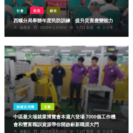
社會
生活
綜合
西螺分局舉辦年度民防訓練 提升災害應變能力
蘇榮泉
2024年七月08日
9,711 觀看
0 分享
財經及消費
文教
中區最大場就業博覽會本週六登場 7000個工作機
會和豐富職訓資源帶你開啟嶄新職涯大門
林獻元
2024年五月29日
7,197 觀看
0 分享