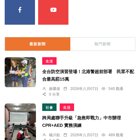
最新新聞
熱門新聞
生活
全台防空演習登場！北港警超前部署 民眾不配
合最高罰15萬
蘇榮泉
2026年八月07日
540 觀看
0 分享
社會
生活
跨局處聯手升級「急救即戰力」中市辦理
CPR+AED 實務演練
楊川欽
2026年八月07日
489 觀看