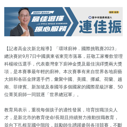
【記者高金次新北報導】「環球廚神．國際挑戰賽2023」
總決賽於9月7日中國廣東省東莞市落幕，莊敬工家餐飲管理
科楊竣伍選手，代表臺灣拿下廚神金獎及最佳演繹獎兩大獎
項，是本賽事最年輕的廚神。本次賽事有來自世界各地廚藝
大師和各區金牌選手們，彙聚中國、美國、挪威、荷蘭、越
南、菲律賓、新加坡及泰國等多個國家的國際星級評審、50
位菁英廚師一同競逐「世界總冠軍」。
教育局表示，重視每個孩子的適性發展，培育技職頂尖人
才，是新北市的教育使命!長期且持續努力推動技職教育，
並向下扎根至國中階段，鼓勵師生踴躍參與各項競賽，不斷