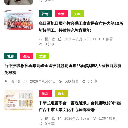
0 分享
社會
生活
文教
烏日區旭日國小校舍動工盧市長宣布任內第10所
新校開工、持續擴充教育量能
楊川欽
2026年八月07日
616 觀看
0 分享
社會
生活
文教
台中技職教育再攀高峰全國技能競賽勇奪23面獎牌53人登技能競賽
英雄榜
楊川欽
2026年八月07日
580 觀看
0 分享
生活
藝文
中華弘道書學會「書硯澄懷」會員聯展於8日起
在台中市大墩文化中心藝廊登場
楊川欽
2026年八月07日
1,307 觀看
0 分享