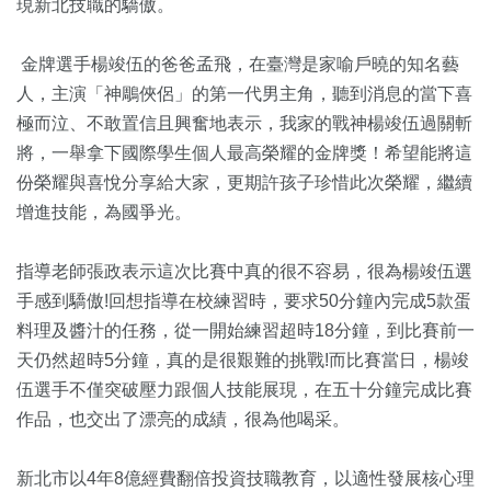
現新北技職的驕傲。
金牌選手楊竣伍的爸爸孟飛，在臺灣是家喻戶曉的知名藝
人，主演「神鵰俠侶」的第一代男主角，聽到消息的當下喜
極而泣、不敢置信且興奮地表示，我家的戰神楊竣伍過關斬
將，一舉拿下國際學生個人最高榮耀的金牌獎！希望能將這
份榮耀與喜悅分享給大家，更期許孩子珍惜此次榮耀，繼續
增進技能，為國爭光。
指導老師張政表示這次比賽中真的很不容易，很為楊竣伍選
手感到驕傲!回想指導在校練習時，要求50分鐘內完成5款蛋
料理及醬汁的任務，從一開始練習超時18分鐘，到比賽前一
天仍然超時5分鐘，真的是很艱難的挑戰!而比賽當日，楊竣
伍選手不僅突破壓力跟個人技能展現，在五十分鐘完成比賽
作品，也交出了漂亮的成績，很為他喝采。
新北市以4年8億經費翻倍投資技職教育，以適性發展核心理