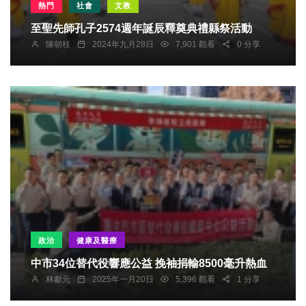
熱門
社會
文教
至聖先師孔子2574週年誕辰釋奠典禮縣祭活動
陳朝枝
2024年九月28日
7,901 觀看
0 分享
政治
健康及醫療
中市34位替代役響應公益 挽袖捐輸8500毫升熱血
林獻元
2025年一月20日
5,396 觀看
1 分享