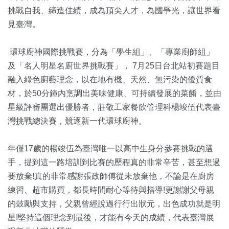
挑戰自我、締造佳績，成為頂尖人才，為國爭光，讓世界看
見臺灣。
環球廚神國際挑戰賽，分為「學生組」、「專業廚師組」
及「名人明星名廚世界挑戰賽」， 7月25日台北站初賽題目
融入綠色廚藝理念，以在地有機、天然、無污染的優質食
材，於50分鐘內烹調出美味健康、可持續發展的菜餚，並由
星級評審團選出優勝者，莊敬工家餐飲管理科楊竣伍代表臺
灣挑戰總決賽，競逐新一代環球廚神。
年僅17歲的楊竣伍為臺灣唯一以高中生身分參賽挑戰的選
手，提到這一路培訓到比賽的歷程真的非常辛苦，甚至想過
要放棄!真的非常感謝張政師傅從未放棄他，不論是在廚房
練習、超市購買，都長時間耐心等待與指導!更謝謝父母親
的鼓勵與支持，父親曾經說過行行出狀元，出色成功就是明
星!堅持這個理念到最後，才能有今天的成績，代表臺灣展