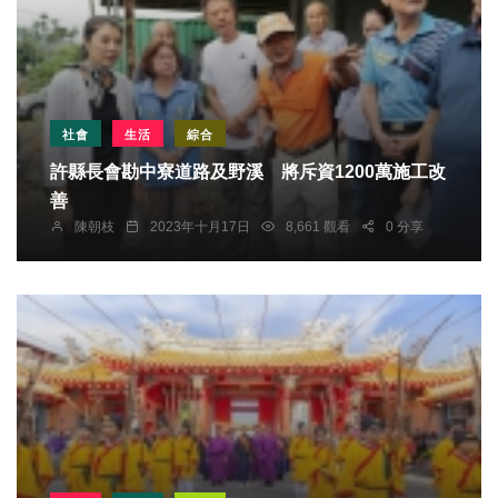
社會
生活
綜合
許縣長會勘中寮道路及野溪 將斥資1200萬施工改
善
陳朝枝
2023年十月17日
8,661 觀看
0 分享