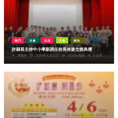
熱門
社會
生活
文教
綜合
許縣長主持中小學新調任校長佈達交接典禮
陳朝枝
2023年七月21日
10,404 觀看
0 分享