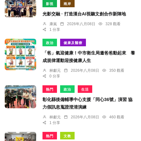
影視
兩岸
光影交融 · 打造漢台AI視聽文創合作新陣地
康嵐
2026年八月08日
328 觀看
1 分享
政治
健康及醫療
「爸」氣迎健康！中市衛生局邀爸爸動起來 養
成規律運動迎接健康人生
林獻元
2026年八月08日
350 觀看
0 分享
熱門
政治
生活
彰化縣後備輔導中心支援「同心36號」演習 協
力假訊息蒐證澄清演練
林獻元
2026年八月08日
460 觀看
1 分享
熱門
文教