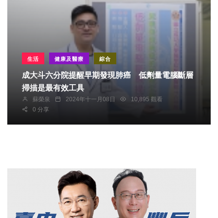
生活
健康及醫療
綜合
成大斗六分院提醒早期發現肺癌 低劑量電腦斷層
掃描是最有效工具
蘇榮泉
2024年十一月08日
10,895 觀看
0 分享