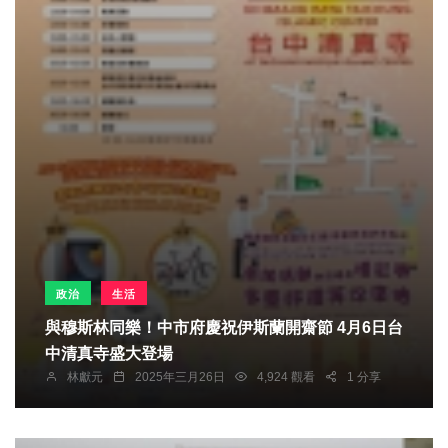
政治
生活
與穆斯林同樂！中市府慶祝伊斯蘭開齋節 4月6日台
中清真寺盛大登場
林獻元
2025年三月26日
4,924 觀看
1 分享