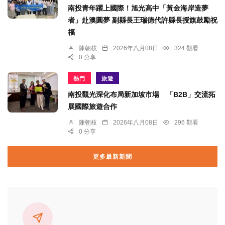
南投青年躍上國際！旭光高中「黃金海岸造夢
者」赴澳圓夢 副縣長王瑞德代許縣長授旗鼓勵祝
福
陳朝枝
2026年八月08日
324 觀看
0 分享
熱門
旅遊
南投觀光深化布局新加坡市場 「B2B」交流拓
展國際旅遊合作
陳朝枝
2026年八月08日
296 觀看
0 分享
更多最新新聞