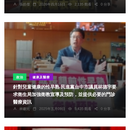
張皓傑
2026年四月16日
2,135 觀看
0 分享
政治
健康及醫療
針對兒童健康的性早熟 民進黨台中市議員林德宇要
求衛生局加強衛教宣導及預防，並提供必要的門診
醫療資訊
林獻元
2025年五月09日
5,435 觀看
0 分享