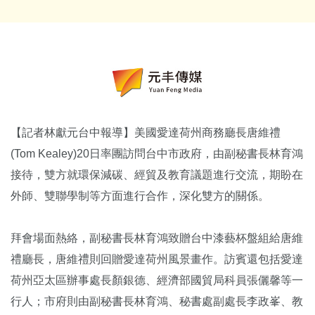
【記者林獻元台中報導】美國愛達荷州商務廳長唐維禮
(Tom Kealey)20日率團訪問台中市政府，由副秘書長林育鴻
接待，雙方就環保減碳、經貿及教育議題進行交流，期盼在
外師、雙聯學制等方面進行合作，深化雙方的關係。
拜會場面熱絡，副秘書長林育鴻致贈台中漆藝杯盤組給唐維
禮廳長，唐維禮則回贈愛達荷州風景畫作。訪賓還包括愛達
荷州亞太區辦事處長顏銀德、經濟部國貿局科員張儷馨等一
行人；市府則由副秘書長林育鴻、秘書處副處長李政峯、教