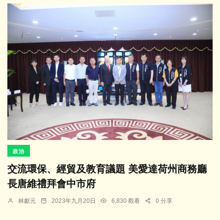
政治
交流環保、經貿及教育議題 美愛達荷州商務廳
長唐維禮拜會中市府
林獻元
2023年九月20日
6,830 觀看
0 分享