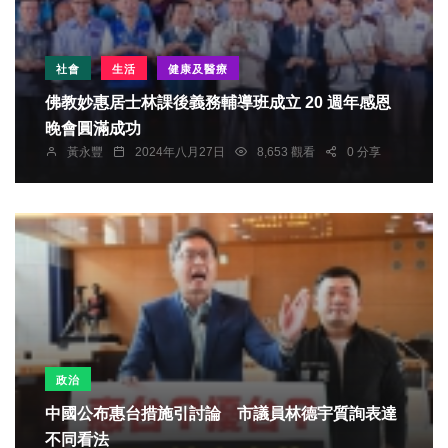
社會
生活
健康及醫療
佛教妙惠居士林課後義務輔導班成立 20 週年感恩
晚會圓滿成功
黃永豐
2024年八月27日
8,653 觀看
0 分享
政治
中國公布惠台措施引討論 市議員林德宇質詢表達
不同看法