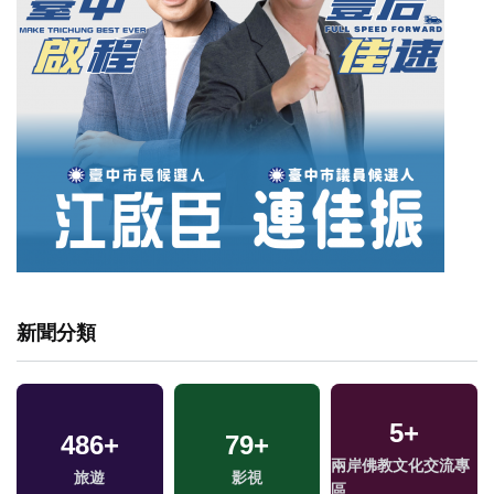
新聞分類
5
+
486
+
79
+
兩岸佛教文化交流專
旅遊
影視
區