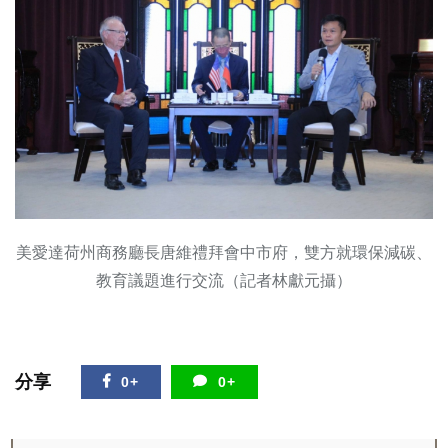
美愛達荷州商務廳長唐維禮拜會中市府，雙方就環保減碳、
教育議題進行交流（記者林獻元攝）
分享
0+
0+