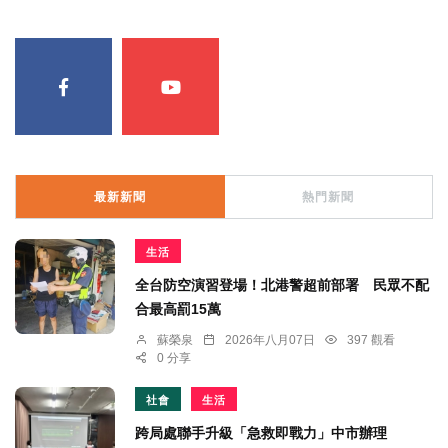
最新新聞
熱門新聞
生活
全台防空演習登場！北港警超前部署 民眾不配
合最高罰15萬
蘇榮泉
2026年八月07日
397 觀看
0 分享
社會
生活
跨局處聯手升級「急救即戰力」中市辦理