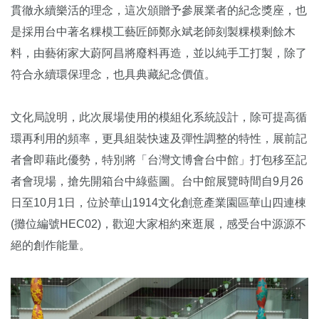
貫徹永續樂活的理念，這次頒贈予參展業者的紀念獎座，也
是採用台中著名粿模工藝匠師鄭永斌老師刻製粿模剩餘木
料，由藝術家大蔚阿昌將廢料再造，並以純手工打製，除了
符合永續環保理念，也具典藏紀念價值。
文化局說明，此次展場使用的模組化系統設計，除可提高循
環再利用的頻率，更具組裝快速及彈性調整的特性，展前記
者會即藉此優勢，特別將「台灣文博會台中館」打包移至記
者會現場，搶先開箱台中綠藍圖。台中館展覽時間自9月26
日至10月1日，位於華山1914文化創意產業園區華山四連棟
(攤位編號HEC02)，歡迎大家相約來逛展，感受台中源源不
絕的創作能量。