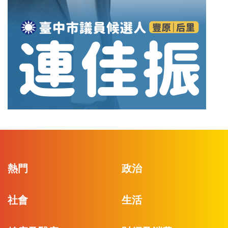
熱門
政治
社會
生活