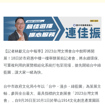
【記者林獻元台中報導】2023台灣文博會台中館即將開
展！18日於市府惠中樓一樓舉辦展前記者會，將永續環保、
可重複利用的展覽模組化系統打包至現場，搶先開箱台中綠
藍圖，讓大家一睹為快。
台中市政府文化局今年以「台中・漫步・綠藍圖」為策展主
軸，參與全台最大、最具指標的文創展會「2023台灣文博
會」，自9月26日至10月1日於華山1914文化創意產業園區