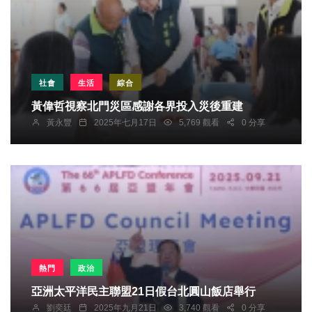
社會
生活
綜合
黃偉哲視察北門災區感謝各界投入災後重建
黃永豐
2025年七月17日
5,769 觀看
0 分享
熱門
政治
亞洲太平洋民主聯盟21日假台北圓山飯店舉行
劉奕廷
2025年九月21日
3,740 觀看
0 分享