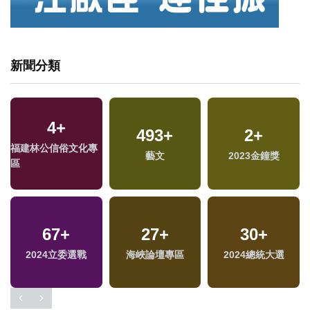
新聞分類
4
+
493
+
2
+
福建林公信俗文化專
藝文
2023金鐘獎
區
67
+
27
+
30
+
2024立委選戰
海峽論壇專區
2024總統大選