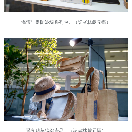
海漂計畫防波堤系列包。（記者林獻元攝）
溪泉藺草編織產品。（記者林獻元攝）