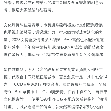
登場，展現台中宜居樂活的城市氛圍及多元豐富的創意品
牌，歡迎大家踴躍前往觀展。
文化局長陳佳君表示，市長盧秀燕積極支持文創產業發展，
也重視永續發展，透過設計力，把永續力變成生活化的力
量，2023文博會疫情後擴大舉辦，台中當然也不能錯過這
樣的盛事。今年台中館特別邀請NAKNAK設計總監曾彥文
擔任策展人，集結台中22家崇尚自然永續生活的文創業者。
陳佳君提到，今天出席的許多參展文創業者負責人都很年
輕，代表台中不只是宜居城市，更是創意十足，其中包含14
家「TCOD台中原創」獲獎業者、國際參展的常勝軍、全台
灣YouBike幕後推手「Giant捷安特」在台中創立的「自行車
文化探索館」、使用低碳排PPU皮革配方製成包袋的「海漂
計畫」，以及經過三代傳承，以天然草編織著家鄉文化的