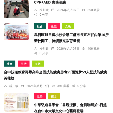
CPR+AED 實務演練
楊川欽
2026年八月07日
350 觀看
0 分享
社會
生活
文教
烏日區旭日國小校舍動工盧市長宣布任內第10所
新校開工、持續擴充教育量能
楊川欽
2026年八月07日
406 觀看
0 分享
社會
生活
文教
台中技職教育再攀高峰全國技能競賽勇奪23面獎牌53人登技能競賽
英雄榜
楊川欽
2026年八月07日
391 觀看
0 分享
生活
藝文
中華弘道書學會「書硯澄懷」會員聯展於8日起
在台中市大墩文化中心藝廊登場