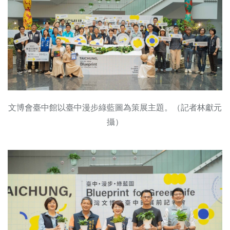
文博會臺中館以臺中漫步綠藍圖為策展主題。（記者林獻元
攝）