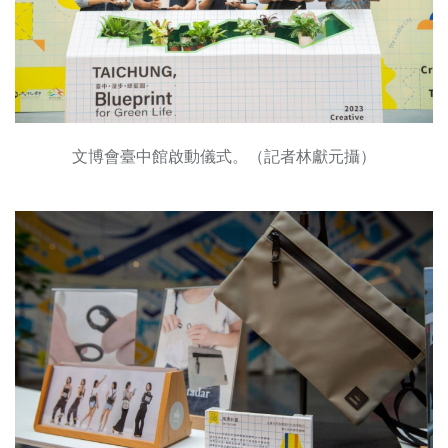
文博會臺中館啟動儀式。（記者林獻元攝）