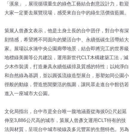
「溪泉」，展現循環重生的綠色工藝結合創意設計力，歡迎
大家一定要去展覽現場，感受來自台中的綠生活價值藍圖。
策展人曾彥文表示，他是土身土長的台中囝仔，對台中有深
刻情感，希望將不同面向的樂活台中、永續低碳生活帶給大
家。展場以水湳中央公園廊帶地景，結合即將完工的世界級
地標綠美圖等公共建設，運用新世代CLT木構建築工法，減
少木作裝潢，打造兼具永續低碳排及質感的特性；以純淨白
和自然綠為基調，並以圓弧流線造型展台，形塑如同公園小
徑般的動線，營造悠閒樂活的氛圍，讓民眾走進台中館彷若
進入一座城市大公園。
文化局指出，台中市是全台唯一腹地涵蓋從海拔0公尺起延
伸至3,886公尺高的城市，策展人曾彥文運用CLT特有的技
法與材質，呈現台中城市稜線及多元豐富的生態特色。另為