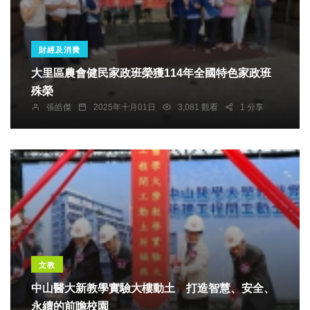
財經及消費
大里區農會健民家政班榮獲114年全國特色家政班
殊榮
張皓傑
2025年十月01日
3,081 觀看
1 分享
文教
中山醫大新教學實驗大樓動土 打造智慧、安全、
永續的前瞻校園