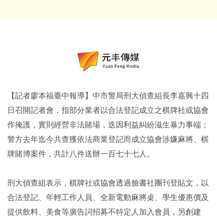
【記者廖本福臺中報導】中市警局刑大偵查組長李嘉興十四
日召開記者會，指部分業者以合法登記成立之棋牌社或協會
作掩護，實則經營非法賭場，迭因利益糾紛滋生暴力事端；
警方去年迄今共查獲依法商業登記而成立協會涉嫌麻將、棋
牌賭博案件，共計八件送辦一百七十七人。
刑大偵查組表示，棋牌社或協會透過臉書社團刊登貼文，以
合法登記、年輕工作人員、全新電動麻將桌、學生優惠價及
提供飲料、美食等廣告詞招募不特定人加入會員，另創建