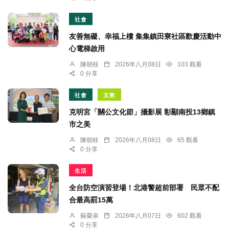
社會
友善無礙、幸福上樓 集集鎮田寮社區歡慶活動中
心電梯啟用
陳朝枝
2026年八月08日
103 觀看
0 分享
社會
文教
克明宮「關公文化節」攝影展 彰顯南投13鄉鎮
市之美
陳朝枝
2026年八月08日
65 觀看
0 分享
生活
全台防空演習登場！北港警超前部署 民眾不配
合最高罰15萬
蘇榮泉
2026年八月07日
602 觀看
0 分享