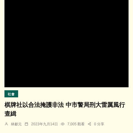
社會
棋牌社以合法掩護非法 中市警局刑大雷厲風行
查緝
林獻元
2023年九月14日
7,005 觀看
0 分享