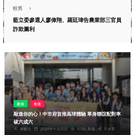
較舊
藍立委參選人廖偉翔、羅廷瑋告農業部三官員
詐欺圖利
政治
生活
敲進你的心！中市府首推高球體驗 單身聯誼配對率
破六成六
林獻元
2024年十月20日
6,560 觀看
0 分享