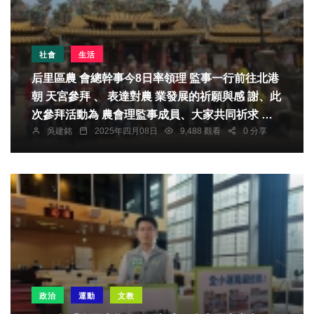
社會
生活
后里區農 會總幹事今8日率領理 監事一行前往北港
朝 天宮參拜 、 表達對農 業發展的祈願與感 謝、此
次參拜活動為 農會理監事成員、大家共同祈求 農
吳建銘
2025年四月08日
9,488 觀看
0 分享
業興旺、風調兩 順 、為后里區的農民 帶來更好的
收成。
政治
運動
文教