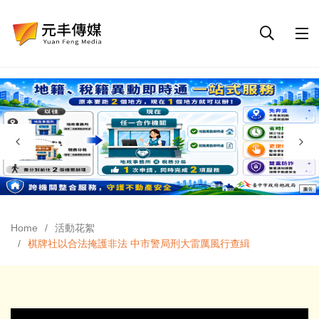
Home
活動花絮
棋牌社以合法掩護非法 中市警局刑大雷厲風行查緝