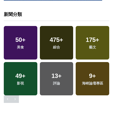
新聞分類
50
+
475
+
175
+
美食
綜合
藝文
49
+
13
+
9
+
影視
評論
海峽論壇專區