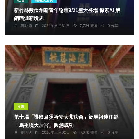
新竹縣數位創新青年論壇9/21盛大登場 探索AI 解
鎖職涯新境界
鄭銘德
2024年八月31日
7,734 觀看
0 分享
文教
第十場「護國息災祈安大悲法會」於馬祖連江縣
「馬祖境天后宮」圓滿成功
劉奕廷
2026年三月02日
4,078 觀看
0 分享