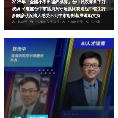
2025年「全國小學田徑錦標賽」台中代表隊拿下好
成績 民進黨台中市議員黃守達批比賽過程中發生許
多離譜狀況讓人感受不到中市府對基層運動支持
林獻元
2025年六月03日
6,369 觀看
0 分享
社會
財經及消費