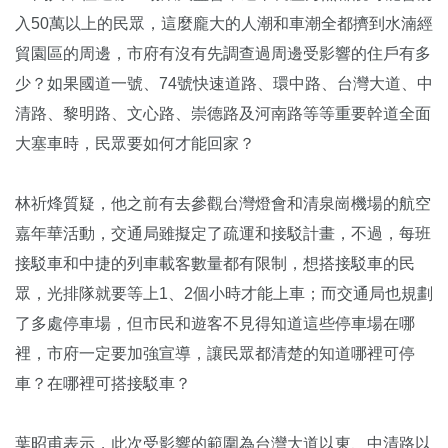
入50萬以上的民眾，這麼龐大的人潮和車潮全都擠到水湳經
貿園區的周邊，市府有沒有先調查過周邊受影響的住戶有多
少？如果國道一號、74號快速道路、環中路、台灣大道、中
清路、黎明路、文心路、崇德路及河南路等等重要幹道全面
大塞車時，民眾要如何才能回家？
林祈烽質疑，他之前有去參觀台灣燈會和清泉崗機場的航空
嘉年華活動，交通局雖擬定了疏運和接駁計畫，不過，每班
接駁車和中捷的列車載客數量都有限制，想搭接駁車的民
眾，光排隊就要等上1、2個小時才能上車；而交通局也規劃
了多處停車場，但市民和遊客不見得知道這些停車場在哪
裡，市府一定要加強宣導，讓民眾都清楚的知道哪裡可停
車？在哪裡可搭接駁車？
葉昭甫表示，此次受影響的範圍為台灣大道以東、中清路以