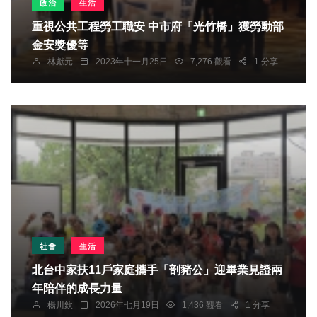
政治
生活
重視公共工程勞工職安 中市府「光竹橋」獲勞動部
金安獎優等
林獻元
2023年十一月25日
7,276 觀看
1 分享
社會
生活
北台中家扶11戶家庭攜手「剖豬公」迎畢業見證兩
年陪伴的成長力量
楊川欽
2026年七月19日
1,436 觀看
1 分享