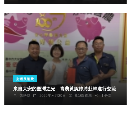
財經及消費
來自大安的臺灣之光 青農黃婉婷將赴韓進行交流
張皓傑
2025年六月20日
9,165 觀看
1 分享