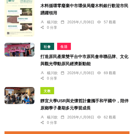
木料循環零廢棄中市環保局廢木料銀行歡迎市民
踴躍領用
楊川欽
2026年八月08日
57 觀看
0 分享
社會
生活
打造原民產業雙平台中市原民會串聯品牌、文化
與觀光帶動原民經濟新動能
楊川欽
2026年八月08日
69 觀看
0 分享
文教
靜宜大學USR與史懷哲計畫攜手和平國中，陪伴
原鄉學子暑期多元學習成長
楊川欽
2026年八月08日
62 觀看
0 分享