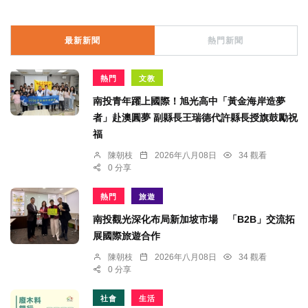
最新新聞
熱門新聞
熱門
文教
南投青年躍上國際！旭光高中「黃金海岸造夢
者」赴澳圓夢 副縣長王瑞德代許縣長授旗鼓勵祝
福
陳朝枝
2026年八月08日
34 觀看
0 分享
熱門
旅遊
南投觀光深化布局新加坡市場 「B2B」交流拓
展國際旅遊合作
陳朝枝
2026年八月08日
34 觀看
0 分享
社會
生活