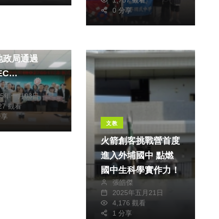
1,757 觀看
科技教育實力
0 分享
財經及消費
地政資訊安全！
地政局通過
EC
獻元
1:2022國際驗
25年一月03日
827 觀看
分享
文教
火箭創客挑戰營首度
進入外埔國中 點燃
國中生科學實作力！
張皓傑
2025年五月21日
4,176 觀看
1 分享