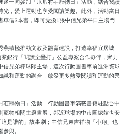
球迷一同參加「爪爪村莊寵物日」活動，結合閱讀
時光，愛上運動也享受閱讀樂趣。此外，活動當日
書車借3本書，即可兌換1張中信兄弟平日主場門
秀燕積極推動文教及體育建設，打造幸福宜居城
商業銀行「閱讀全壘打」公益專案合作夥伴，齊力
中信兄弟棒球隊主場，這次行動圖書車前進洲際球
知識和運動的融合，啟發更多熱愛閱讀和運動的民
+
325
+
1
+
17
+
藝文
兩岸藝苑天地
海峽論壇專
村莊寵物日」活動，行動圖書車滿載書籍駐點台中
劃寵物相關主題書展，鄰近球場的中市圖總館也安
91
+
23
+
221
+
「這是誰的」故事劇；中信兄弟吉祥物「小翔」也
兩岸
評論
運動
躍參與。