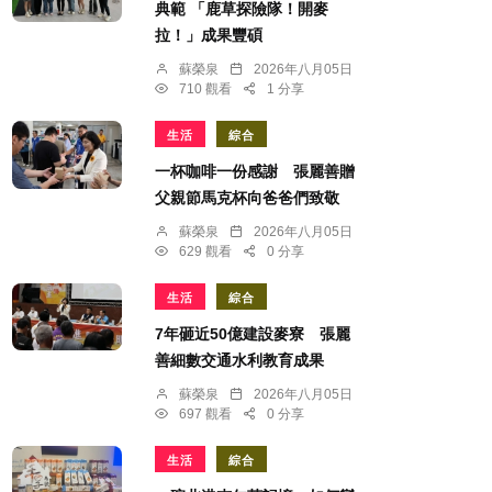
典範 「鹿草探險隊！開麥
拉！」成果豐碩
蘇榮泉
2026年八月05日
710 觀看
1 分享
生活
綜合
一杯咖啡一份感謝 張麗善贈
父親節馬克杯向爸爸們致敬
蘇榮泉
2026年八月05日
629 觀看
0 分享
生活
綜合
7年砸近50億建設麥寮 張麗
善細數交通水利教育成果
蘇榮泉
2026年八月05日
697 觀看
0 分享
生活
綜合