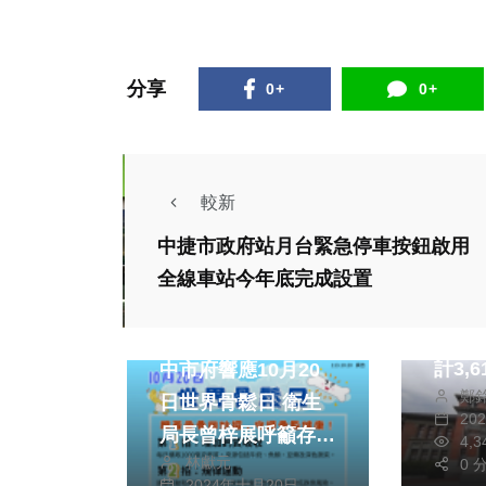
分享
0+
0+
較新
中捷市政府站月台緊急停車按鈕啟用
文教
全線車站今年底完成設置
竹苗
政治
健康及醫療
完成 新竹市總錄取
計3,612
中市府響應10月20
鄭
99.9
日世界骨鬆日 衛生
20
局長曾梓展呼籲存
4,
林獻元
0 
「骨本」從年輕開始
2024年十月20日