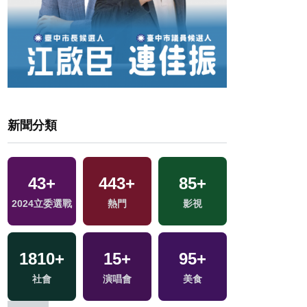
新聞分類
43
+
443
+
85
+
1
+
區
2024立委選戰
熱門
影視
2023金鐘獎
1810
+
15
+
95
+
20
+
社會
演唱會
美食
2024總統大選