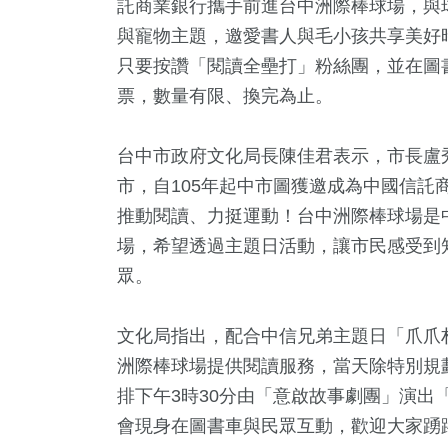
託商業銀行攜手前進台中洲際棒球場，與
與寵物主題，邀愛書人與毛小孩共享美好
只要按讚「閱讀全壘打」粉絲團，並在圖
票，數量有限、換完為止。
台中市政府文化局長陳佳君表示，市長盧
市，自105年起中市圖獲邀成為中國信託
推動閱讀、力挺運動！台中洲際棒球場是
場，希望透過主題日活動，讓市民感受到
49
+
5
+
2
+
1405
+
525
眾。
兩岸道教文化交
兩岸佛教文化交
藝
政治
旅遊
流專區
流專區
文化局指出，配合中信兄弟主題日「爪爪
+
洲際棒球場提供閱讀服務，當天除特別規
927
+
28
+
排下午3時30分由「意啟故事劇團」演出
公信俗文
綜合
司法放大鏡
會現身在圖書車與民眾互動，歡迎大家踴