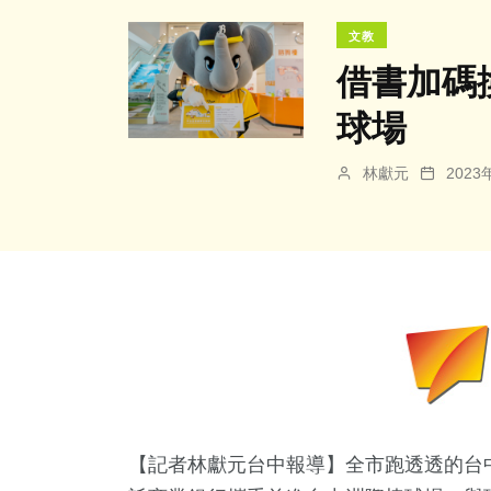
文教
借書加碼
球場
林獻元
202
【記者林獻元台中報導】全市跑透透的台