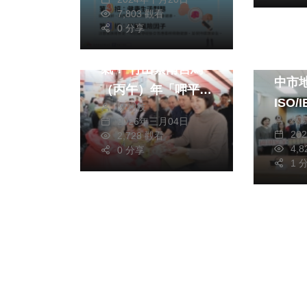
7,803 觀看
熱門
文教
0 分享
政治
傳承281年土地公福
強化
氣！ 竹山紫南宮馬
中市
（丙午）年「呷平安
ISO/I
陳朝枝
丁酒」盛大登場
林
2026年三月04日
2700
20
2,728 觀看
證
4,
0 分享
1 