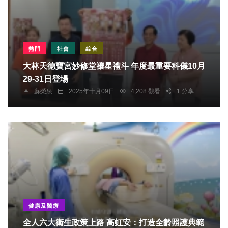
熱門
社會
綜合
大林天德寶宮妙修堂禳星禮斗 年度最重要科儀10月
29-31日登場
蘇榮泉
2025年十月09日
4,208 觀看
1 分享
健康及醫療
全人六大衛生政策上路 高虹安：打造全齡照護典範