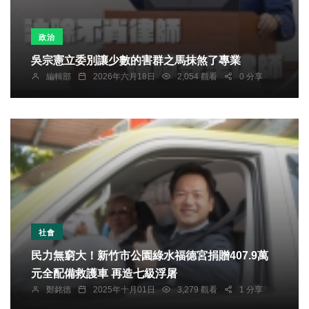
政治
吳宗憲立委別讓少數的害群之馬抹煞了專業
編輯部
2026年六月18日
2,054 觀看
0 分享
社會
民力無窮大！新竹市公園綠水福德宮捐贈407.9萬
元全配備救護車 再造七級浮屠
鄭銘德
2025年十月01日
3,279 觀看
1 分享