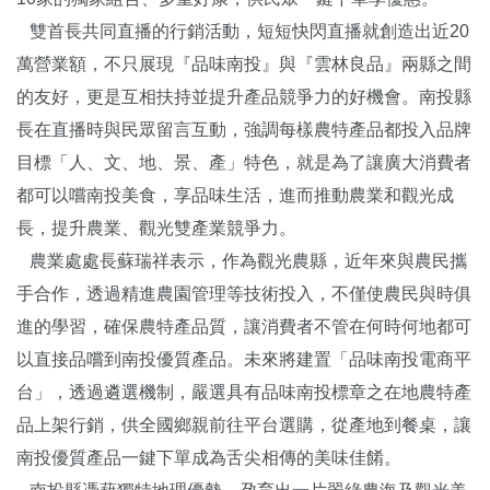
雙首長共同直播的行銷活動，短短快閃直播就創造出近20
萬營業額，不只展現『品味南投』與『雲林良品』兩縣之間
的友好，更是互相扶持並提升產品競爭力的好機會。南投縣
長在直播時與民眾留言互動，強調每樣農特產品都投入品牌
目標「人、文、地、景、產」特色，就是為了讓廣大消費者
都可以嚐南投美食，享品味生活，進而推動農業和觀光成
長，提升農業、觀光雙產業競爭力。
農業處處長蘇瑞祥表示，作為觀光農縣，近年來與農民攜
手合作，透過精進農園管理等技術投入，不僅使農民與時俱
進的學習，確保農特產品質，讓消費者不管在何時何地都可
以直接品嚐到南投優質產品。未來將建置「品味南投電商平
台」，透過遴選機制，嚴選具有品味南投標章之在地農特產
品上架行銷，供全國鄉親前往平台選購，從產地到餐桌，讓
南投優質產品一鍵下單成為舌尖相傳的美味佳餚。