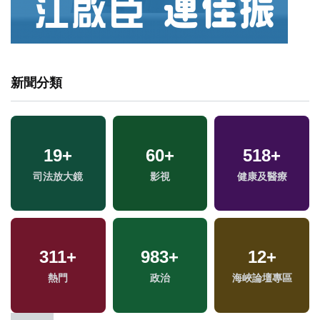
新聞分類
19
+
60
+
518
+
兩
司法放大鏡
影視
健康及醫療
區
311
+
983
+
12
+
熱門
政治
海峽論壇專區