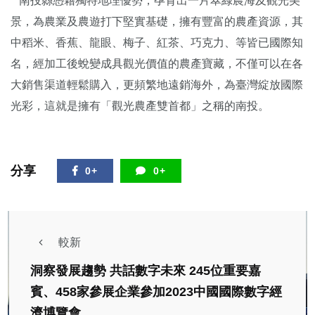
南投縣憑藉獨特地理優勢，孕育出一片翠綠農海及觀光美
景，為農業及農遊打下堅實基礎，擁有豐富的農產資源，其
中稻米、香蕉、龍眼、梅子、紅茶、巧克力、等皆已國際知
名，經加工後蛻變成具觀光價值的農產寶藏，不僅可以在各
大銷售渠道輕鬆購入，更頻繁地遠銷海外，為臺灣綻放國際
光彩，這就是擁有「觀光農產雙首都」之稱的南投。
分享
0+
0+
較新
洞察發展趨勢 共話數字未來 245位重要嘉
賓、458家參展企業參加2023中國國際數字經
濟博覽會