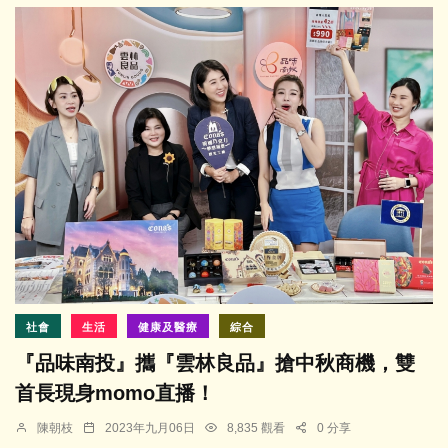
社會
生活
健康及醫療
綜合
『品味南投』攜『雲林良品』搶中秋商機，雙
首長現身momo直播！
陳朝枝
2023年九月06日
8,835 觀看
0 分享