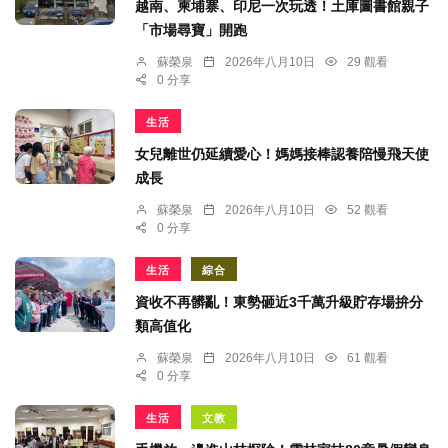
越南、柬埔寨、印尼一次玩透！土庫圖書館親子
「市場尋寶」開跑
蘇榮泉
2026年八月10日
29 觀看
0 分享
生活
女兒離世仍延續愛心！媽媽接棒認養陪慢飛天使
成長
蘇榮泉
2026年八月10日
52 觀看
0 分享
生活
綜合
資收不再髒亂！東勢砸近3千萬升級貯存場拚分
類高值化
蘇榮泉
2026年八月10日
61 觀看
0 分享
生活
文教