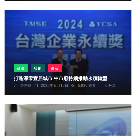
政治
社會
生活
打造淨零宜居城市 中市府持續推動永續轉型
張皓傑
2025年五月19日
5,936 觀看
0 分享