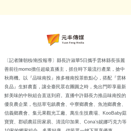
〔記者陳朝枝∕南投報導〕縣長許淑華5日攜手雲林縣長張麗
善前往momo擔任超級直播主，抓住時下最流行產業，搶中
秋商機。以『品味南投』推多種南投茶飲點心，搭配『雲林
良品』生鮮農畜，讓全臺民眾在團圓之時，免出門即享最新
鮮美味的中秋組合直送到府。直播中許縣長力推品味南投的
優良農企業，包括草屯鎮農會、中寮鄉農會、魚池鄉農會、
信義鄉農會、集元果觀光工廠、萬生生技農場、KooBaby菇
寶寶、郡碩農莊田家易、清流印加果、Cona's妮娜巧克力等
10家的獨家組合、多重好康，供民眾一鍵下單享優惠。