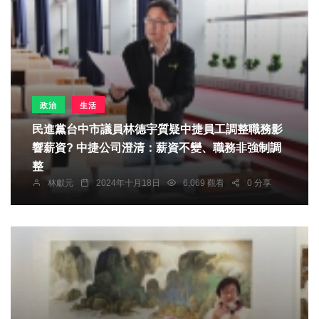
政治
生活
民進黨台中市議員林德宇質疑中捷員工調整職務影
響薪資? 中捷公司澄清：薪資不變、職務非強制調
整
林獻元
2024年十月18日
6,069 觀看
0 分享