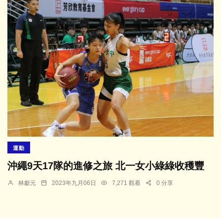
運動
沖繩9天17隊的進修之旅 北一女小綠綠收穫豐
林獻元
2023年九月06日
7,271 觀看
0 分享