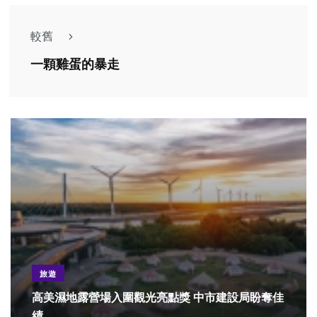
較舊
一顆雞蛋的暴走
旅遊
高美濕地露營場入圍觀光亮點獎 中市建設局盼奪佳
績