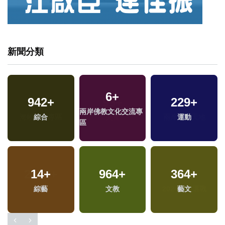
新聞分類
6
+
942
+
229
+
兩岸佛教文化交流專
綜合
運動
區
14
+
964
+
364
+
綜藝
文教
藝文