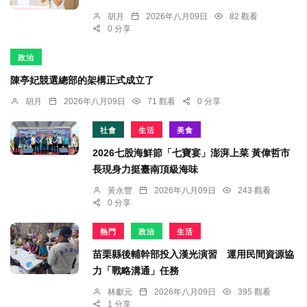
胡月
2026年八月09日
82 觀看
0 分享
政治
陳亭妃競選總部的架構正式成立了
胡月
2026年八月09日
71 觀看
0 分享
社會
生活
美食
2026七股海鮮節「七寶宴」澎湃上菜 黃偉哲市
長現身力挺臺南頂級海味
黃永豐
2026年八月09日
243 觀看
0 分享
熱門
政治
生活
苗栗縣後輔幹部投入漢光演習 運用民間資源協
力「戰略溝通」任務
林獻元
2026年八月09日
395 觀看
1 分享