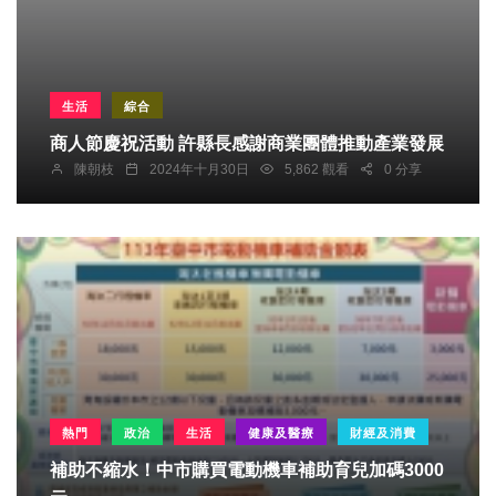
生活
綜合
商人節慶祝活動 許縣長感謝商業團體推動產業發展
陳朝枝
2024年十月30日
5,862 觀看
0 分享
熱門
政治
生活
健康及醫療
財經及消費
補助不縮水！中市購買電動機車補助育兒加碼3000