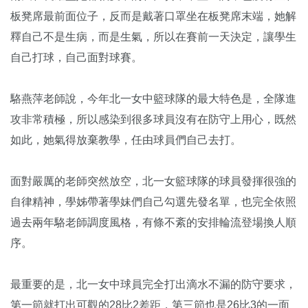
板凳席最前面位子，反而是戴著口罩坐在板凳席末端，她解
釋自己不是生病，而是生氣，所以在賽前一天決定，讓學生
自己打球，自己面對球賽。
駱燕萍老師說，今年北一女中籃球隊的最大特色是，全隊進
攻非常積極，所以感染到很多球員沒有在防守上用心，既然
如此，她氣得放棄教學，任由球員們自己去打。
面對嚴厲的老師突然放空，北一女籃球隊的球員發揮很強的
自律精神，學姊帶著學妹們自己勾選先發名單，也完全依照
過去兩年駱老師調度風格，有條不紊的安排輪流登場換人順
序。
最重要的是，北一女中球員完全打出滴水不漏的防守要求，
第一節就打出可觀的28比2差距，第三節也是26比3的一面