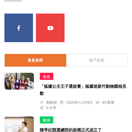
最新新聞
熱門新聞
生活
「狐獴公主王子選拔賽」狐獴迷新竹動物園相見
歡
鄭銘德
2026年八月09日
93 觀看
0 分享
政治
陳亭妃競選總部的架構正式成立了