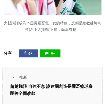
大聲講話成為本屆長耀盃北一女的特色，反倒是總教練駱燕
萍(左上方)靜默不噢，頗為有趣。
分享
0+
0+
較新
超越極限 自強不息 謝建國創造長耀盃籃球賽
即將全面改款