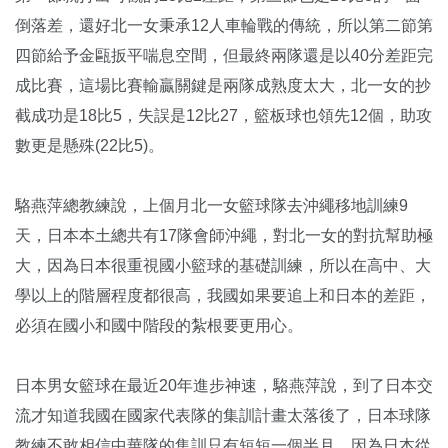
倒落差，還好北一女秉承12人車輪戰的傳統，所以第二節第
四節給予金甌扳平喘息空間，但最終兩隊還是以40分差距完
成比賽，這場比賽輸贏關鍵是兩隊成熟度太大，北一女的抄
截成功是18比5，失誤是12比27，籃板球也領先12個，助攻
數更是懸殊(22比5)。
駱燕萍總教練說，上個月北一女籃球隊去沖繩移地訓練9
天，日本本土總共有17隊會師沖繩，對北一女的對抗幫助極
大，因為日本很重視國小籃球的基礎訓練，所以在高中、大
學以上的階層程度都很高，我國如果要追上和日本的差距，
必須在國小和國中階段的紮根要更用心。
日本男女籃球在最近20年進步神速，駱燕萍說，到了日本交
流才知道我國在國家代表隊的集訓計畫太落後了，日本球隊
教練不敢相信中華隊的集訓只有短短一個半月，因為日本從