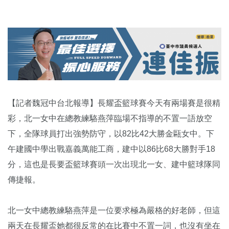
【記者魏冠中台北報導】長耀盃籃球賽今天有兩場賽是很精
彩，北一女中在總教練駱燕萍臨場不指導的不置一語放空
下，全隊球員打出強勢防守，以82比42大勝金甌女中。下
午建國中學出戰嘉義萬能工商，建中以86比68大勝對手18
分，這也是長要盃籃球賽頭一次出現北一女、建中籃球隊同
傳捷報。
北一女中總教練駱燕萍是一位要求極為嚴格的好老師，但這
兩天在長耀盃她都很反常的在比賽中不置一詞，也沒有坐在