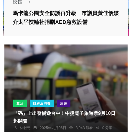
較舊
馬卡龍公園安全防護再升級 市議員黃佳恬媒
介太平扶輪社捐贈AED急救設備
政治
財經及消費
旅遊
「碼」上出發暢遊台中！中捷電子旅遊票9月10日
起開賣
林獻元
2025年九月06日
3,943 觀看
0 分享