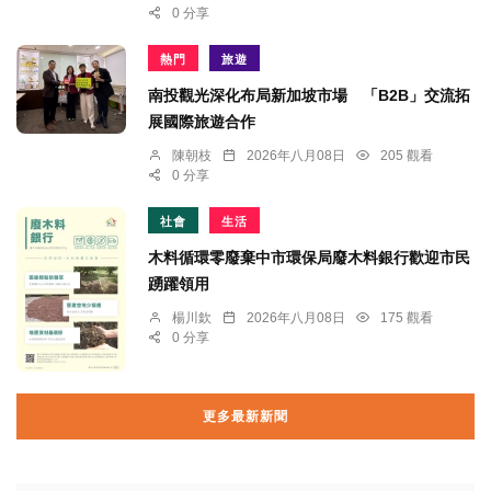
0 分享
熱門
旅遊
南投觀光深化布局新加坡市場 「B2B」交流拓
展國際旅遊合作
陳朝枝
2026年八月08日
205 觀看
0 分享
社會
生活
木料循環零廢棄中市環保局廢木料銀行歡迎市民
踴躍領用
楊川欽
2026年八月08日
175 觀看
0 分享
更多最新新聞