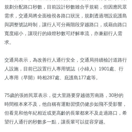
規劃分配路口秒數，目前設計秒數雖合乎規範，但因應民眾
需求，交通局將全面檢視各路口狀況，規劃透過增設庇護島
與調整號誌時制，讓行人可分兩階段穿越路口，或藉由路口
寬度縮小，讓現行的綠燈秒數可紓解車流，亦兼顧行人需
求。
交通局表示，為改善行人通行安全，交通局持續檢討道路行
人設施，目前已設置行人專用號誌（小綠人）1901處、行
人專用（早開）時相287處、庇護島177處等。
75歲的張姓民眾表示，從大里路要穿越德芳南路，30秒的
時間根本來不及，他自稱有運動習慣仍健步如飛不受影響，
但看見和他年紀相近或更高齡的長輩都來不及走過路口，希
望行人通行的秒數多一點，讓長輩可以從容穿越。