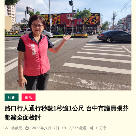
社會
生活
路口行人通行秒數1秒逾1公尺 台中市議員張芬
郁籲全面檢討
林獻元
2023年八月27日
7,737 觀看
0 分享