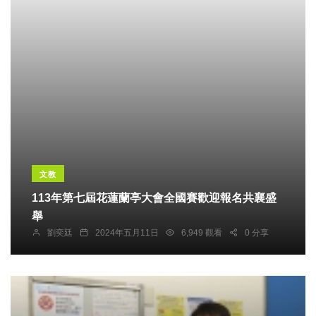
文教
113年第七屆花蓮蘭亭大會全國賽歡迎報名共襄盛
舉
劉奕廷
2024年五月11日
6,949 觀看
0 分享