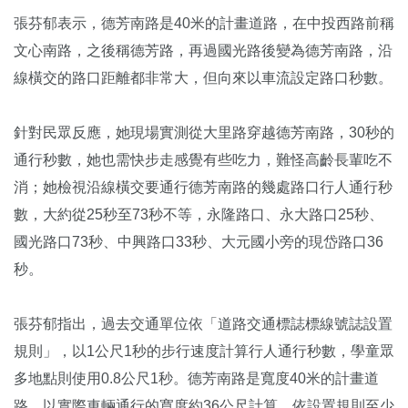
張芬郁表示，德芳南路是40米的計畫道路，在中投西路前稱
文心南路，之後稱德芳路，再過國光路後變為德芳南路，沿
線橫交的路口距離都非常大，但向來以車流設定路口秒數。
針對民眾反應，她現場實測從大里路穿越德芳南路，30秒的
通行秒數，她也需快步走感覺有些吃力，難怪高齡長輩吃不
消；她檢視沿線橫交要通行德芳南路的幾處路口行人通行秒
數，大約從25秒至73秒不等，永隆路口、永大路口25秒、
國光路口73秒、中興路口33秒、大元國小旁的現岱路口36
秒。
張芬郁指出，過去交通單位依「道路交通標誌標線號誌設置
規則」，以1公尺1秒的步行速度計算行人通行秒數，學童眾
多地點則使用0.8公尺1秒。德芳南路是寬度40米的計畫道
路，以實際車輛通行的寬度約36公尺計算，依設置規則至少