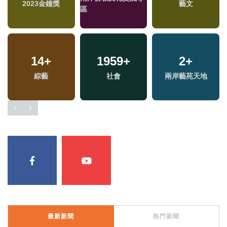
2023金鐘獎
藝文
區
14
+
1959
+
2
+
綜藝
社會
兩岸藝苑天地
最新新聞
熱門新聞