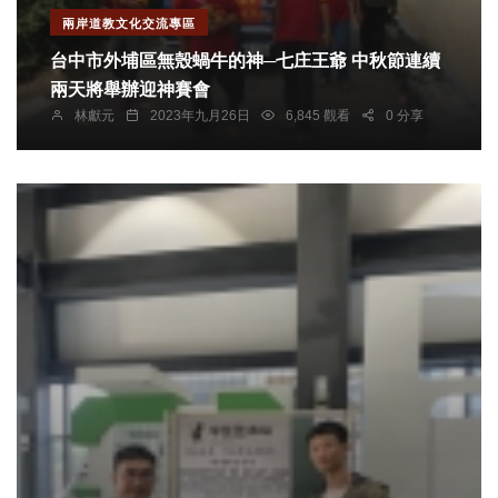
兩岸道教文化交流專區
台中市外埔區無殼蝸牛的神─七庄王爺 中秋節連續
兩天將舉辦迎神賽會
林獻元
2023年九月26日
6,845 觀看
0 分享