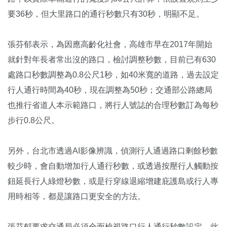
要36秒，但大里路口的通行秒數只有30秒，明顯不足。
張芬郁表示，為因應高齡化社會，高雄市早在2017年開始
就針對年長者常出沒的路口，檢討調整秒數，目前已有630
處路口秒數調整為0.8公尺1秒，如40米寬的道路，過去設定
行人通行時間為40秒，現在調整為50秒；交通部公路總局
也推行省道人本示範路口，將行人號誌的合理秒數訂為每秒
步行0.8公尺。
另外，台北市透過AI影像辨識，偵測行人通過路口剩餘秒數
較少時，會自動增加行人通行秒數，或透過按壓行人觸動按
鈕延長行人綠燈秒數，或是行穿線退縮增建庇護島或行人專
用時相等，都是讓路口更安全的方法。
張芬郁要求交通局必須全面檢視路口行人通行秒數設定，此