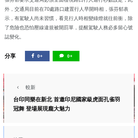
外，交通局目前在70處路口建置行人早開時相，張芬郁表
示，有駕駛人尚未習慣，看見行人時相變綠燈就往前衝，除
了危險也恐怕壓線違規被開罰單，提醒駕駛人務必多留心號
誌變化。
分享
0+
0+
較新
台印同樂在新北 首邀印尼國家級虎面孔雀羽
冠舞 登場展現龐大魅力