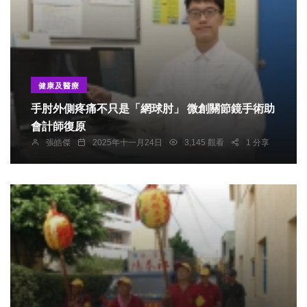
健康及醫療
手肘外側疼痛不只是「網球肘」 微創關節鏡手術助
會計師復原
張皓傑
2025年十一月24日
3,145 觀看
1 分享