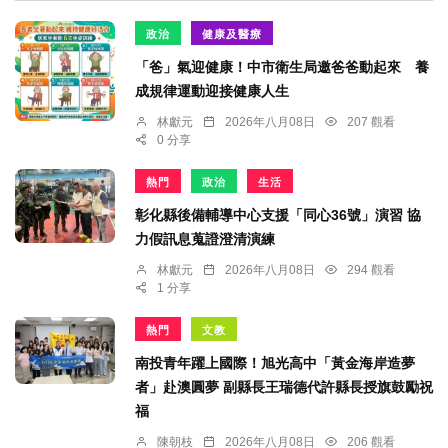
政治
健康及醫療
「爸」氣迎健康！中市衛生局邀爸爸動起來 養
成規律運動迎接健康人生
林獻元
2026年八月08日
207 觀看
0 分享
熱門
政治
生活
彰化縣後備輔導中心支援「同心36號」演習 協
力假訊息蒐證澄清演練
林獻元
2026年八月08日
294 觀看
1 分享
熱門
文教
南投青年躍上國際！旭光高中「黃金海岸造夢
者」赴澳圓夢 副縣長王瑞德代許縣長授旗鼓勵祝
福
陳朝枝
2026年八月08日
206 觀看