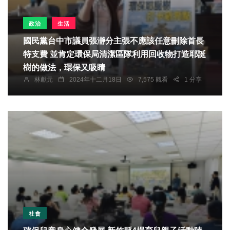
政治
生活
國民黨台中市議員張瀞分主張不應該任意刪除首長
特支費 並肯定環保局清潔區隊利用回收物打造耶誕
樹的做法，環保又吸睛
林獻元
2024年十二月18日
7,575 觀看
1 分享
社會