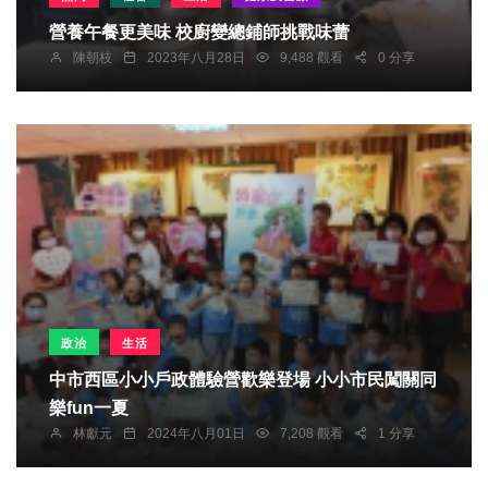
營養午餐更美味 校廚變總鋪師挑戰味蕾
陳朝枝
2023年八月28日
9,488 觀看
0 分享
政治
生活
中市西區小小戶政體驗營歡樂登場 小小市民闖關同
樂fun一夏
林獻元
2024年八月01日
7,208 觀看
1 分享