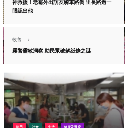
神救援！老翁外出訪友騎車路倒 里長路過一
眼認出他
較舊
霧警靈敏洞察 助民眾破解紙條之謎
熱門
社會
生活
健康及醫療