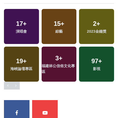
17
+
15
+
2
+
演唱會
綜藝
2023金鐘獎
3
+
19
+
97
+
福建林公信俗文化專
海峽論壇專區
影視
區