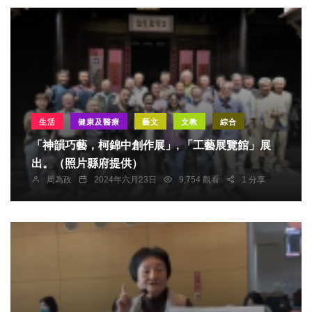
生活
健康及醫療
藝文
文教
綜合
「神韻巧藝，柯錦中創作展」, 「工藝展覽館」展
出。（照片縣府提供）
周為政
2024年六月23日
9,754 觀看
1 分享