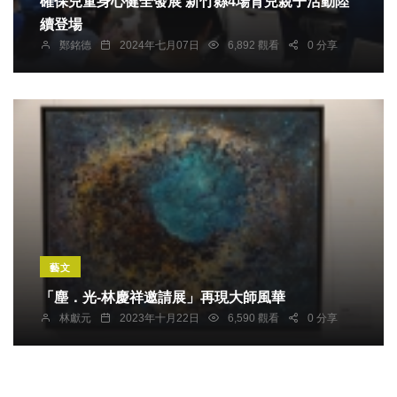
確保兒童身心健全發展 新竹縣4場育兒親子活動陸
續登場
鄭銘德
2024年七月07日
6,892 觀看
0 分享
藝文
「塵．光-林慶祥邀請展」再現大師風華
林獻元
2023年十月22日
6,590 觀看
0 分享