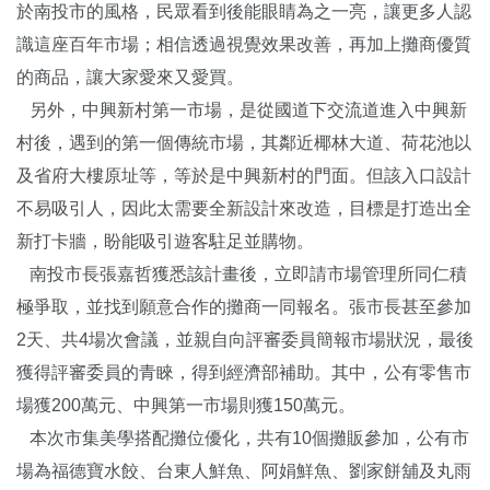
於南投市的風格，民眾看到後能眼睛為之一亮，讓更多人認
識這座百年市場；相信透過視覺效果改善，再加上攤商優質
的商品，讓大家愛來又愛買。
另外，中興新村第一市場，是從國道下交流道進入中興新
村後，遇到的第一個傳統市場，其鄰近椰林大道、荷花池以
及省府大樓原址等，等於是中興新村的門面。但該入口設計
不易吸引人，因此太需要全新設計來改造，目標是打造出全
新打卡牆，盼能吸引遊客駐足並購物。
南投市長張嘉哲獲悉該計畫後，立即請市場管理所同仁積
極爭取，並找到願意合作的攤商一同報名。張市長甚至參加
2天、共4場次會議，並親自向評審委員簡報市場狀況，最後
獲得評審委員的青睞，得到經濟部補助。其中，公有零售市
場獲200萬元、中興第一市場則獲150萬元。
本次市集美學搭配攤位優化，共有10個攤販參加，公有市
場為福德寶水餃、台東人鮮魚、阿娟鮮魚、劉家餅舖及丸雨