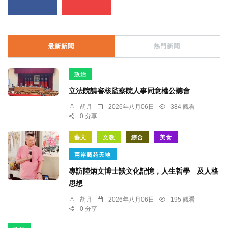
最新新聞
熱門新聞
政治
立法院請審核監察院人事同意權公聽會
胡月
2026年八月06日
384 觀看
0 分享
藝文
文教
綜合
美食
兩岸藝苑天地
專訪陸炳文博士談文化記憶，人生哲學 及人格
思想
胡月
2026年八月06日
195 觀看
0 分享