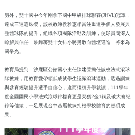
另外，雙十國中今年剛拿下國中甲級排球聯賽(JHVL)冠軍，
達成三連霸殊榮，該校教練侯雅惠相當注重選手個人發展與
整體球隊的提升，組織各項團隊活動及訓練，使球員間深入
瞭解與信任，鼓舞著雙十女排小將勇敢向體壇邁進，將來為
國爭光。
教育局提到，沙鹿區公館國小主任陳建聲擔任該校法式滾球
隊教練，用教育愛帶領低成就學生認識滾球運動，透過訓練
與參賽經驗提升選手自信心，進而繼續升學就讀，111學年
度全國國民小學法式滾球錦標賽更是榮獲2金1銅及破大會紀
錄等佳績，十足展現台中基層教練扎根學校體育的豐碩成
果。