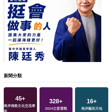
新聞分類
45
+
6541
+
328
674
+
+
5534
16
+
+
兩岸佛教文化交流專
文教
2024立委選戰
兩岸
兩岸藝苑天地
健康及醫療
區