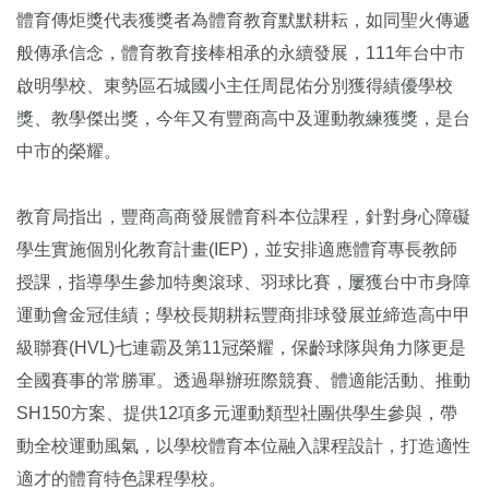
體育傳炬獎代表獲獎者為體育教育默默耕耘，如同聖火傳遞
般傳承信念，體育教育接棒相承的永續發展，111年台中市
啟明學校、東勢區石城國小主任周昆佑分別獲得績優學校
獎、教學傑出獎，今年又有豐商高中及運動教練獲獎，是台
中市的榮耀。
教育局指出，豐商高商發展體育科本位課程，針對身心障礙
學生實施個別化教育計畫(IEP)，並安排適應體育專長教師
授課，指導學生參加特奧滾球、羽球比賽，屢獲台中市身障
運動會金冠佳績；學校長期耕耘豐商排球發展並締造高中甲
級聯賽(HVL)七連霸及第11冠榮耀，保齡球隊與角力隊更是
全國賽事的常勝軍。透過舉辦班際競賽、體適能活動、推動
SH150方案、提供12項多元運動類型社團供學生參與，帶
動全校運動風氣，以學校體育本位融入課程設計，打造適性
適才的體育特色課程學校。