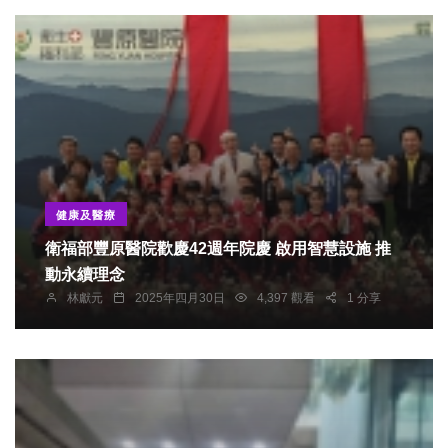
健康及醫療
衛福部豐原醫院歡慶42週年院慶 啟用智慧設施 推
動永續理念
林獻元
2025年四月30日
4,397 觀看
1 分享