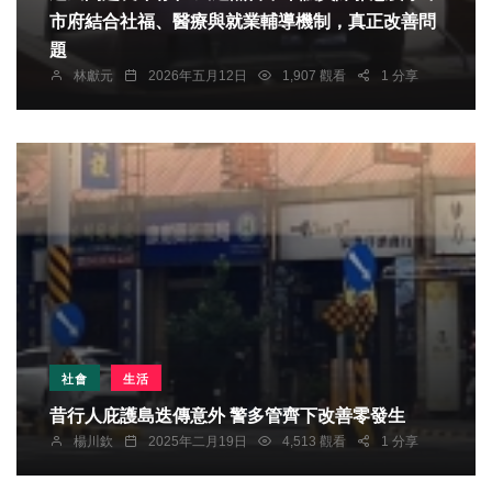
市府結合社福、醫療與就業輔導機制，真正改善問
題
林獻元
2026年五月12日
1,907 觀看
1 分享
社會
生活
昔行人庇護島迭傳意外 警多管齊下改善零發生
楊川欽
2025年二月19日
4,513 觀看
1 分享