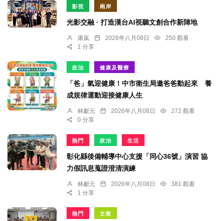
影視
兩岸
光影交融 · 打造漢台AI視聽文創合作新陣地
康嵐
2026年八月08日
250 觀看
1 分享
政治
健康及醫療
「爸」氣迎健康！中市衛生局邀爸爸動起來 養
成規律運動迎接健康人生
林獻元
2026年八月08日
272 觀看
0 分享
熱門
政治
生活
彰化縣後備輔導中心支援「同心36號」演習 協
力假訊息蒐證澄清演練
林獻元
2026年八月08日
381 觀看
1 分享
熱門
文教