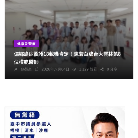
健康及醫療
偏鄉癌症照護18載獲肯定！陳若白成台大雲林第8
位模範醫師
蘇榮泉
2026年八月04日
1,129 觀看
0 分享