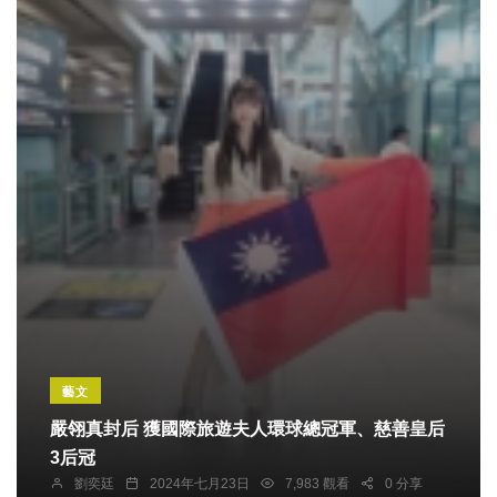
藝文
嚴翎真封后 獲國際旅遊夫人環球總冠軍、慈善皇后
3后冠
劉奕廷
2024年七月23日
7,983 觀看
0 分享