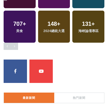
3978
707
+
+
148
208
+
+
6696
131
+
+
美食
旅遊
2024總統大選
司法放大鏡
海峽論壇專區
綜合
最新新聞
熱門新聞