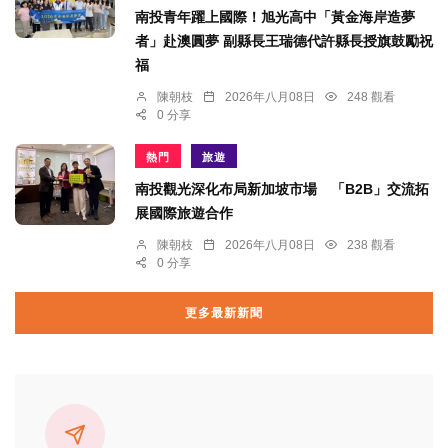
南投青年躍上國際！旭光高中「黃金海岸造夢
者」赴澳圓夢 副縣長王瑞德代許縣長授旗鼓勵祝
福
陳朝枝
2026年八月08日
248 觀看
0 分享
熱門
旅遊
南投觀光深化布局新加坡市場 「B2B」交流拓
展國際旅遊合作
陳朝枝
2026年八月08日
238 觀看
0 分享
更多最新新聞