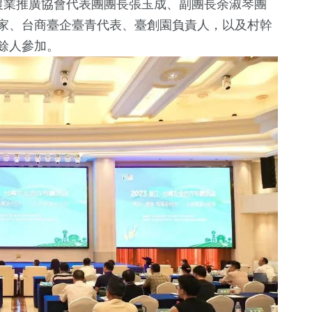
農業推廣協會代表團團長張玉成、副團長余淑琴團
專家、台商臺企臺青代表、臺創園負責人，以及村幹
餘人參加。
2
+
83
+
650
+
福建林公信俗文
天地
美食
健康及醫療
化專區
12
+
40
+
1647
+
綜藝
2024立委選戰
社會