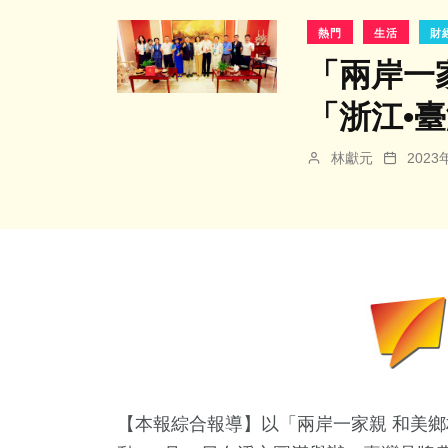
熱門
生活
財
「兩岸一
「浙江•
林獻元
202
【本報綜合報導】以「兩岸一家親 和美鄉