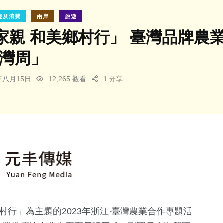
經及消費
兩岸
旅遊
家親 和美鄉村行」 臺灣品牌農
臺灣周」
3年八月15日
12,265 觀看
1 分享
村行」為主題的2023年浙江·臺灣農業合作專題活