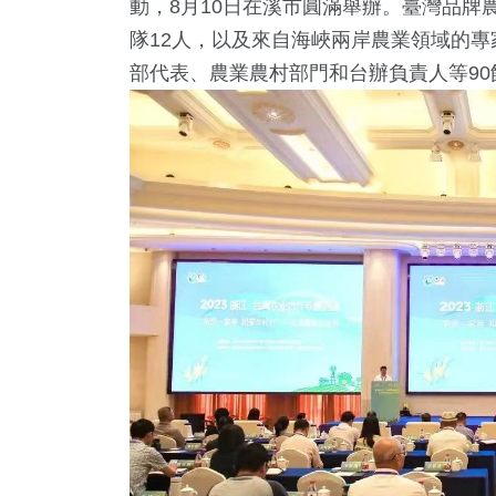
動，8月10日在溪市圓滿舉辦。臺灣品牌
隊12人，以及來自海峽兩岸農業領域的
部代表、農業農村部門和台辦負責人等90
0
+
15
+
1
+
395
+
1
+
岸
海峽論壇專區
2023金鐘獎
熱門
兩岸藝苑
0
+
200
+
25
+
視
運動
司法放大鏡