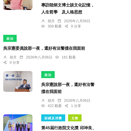
專訪陸炳文博士談文化記憶，
人生哲學 及人格思想
胡月
2026年八月06日
309 觀看
0 分享
政治
吳宗憲委員說那一夜，還好有法警擋在我面前
胡月
2026年八月06日
181 觀看
0 分享
政治
吳宗憲說那一夜，還好有法警
擋在我面前
胡月
2026年八月06日
422 觀看
1 分享
財經及消費
文教
第45屆行政院文化獎 邱坤良、