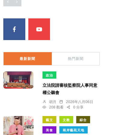
最新新聞
熱門新聞
政治
立法院請審核監察院人事同意
權公聽會
胡月
2026年八月06日
208 觀看
0 分享
藝文
文教
綜合
美食
兩岸藝苑天地