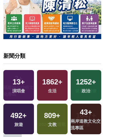
新聞分類
13
+
1862
+
1252
+
17
+
演唱會
生活
政治
2024總統大選
43
+
492
+
809
+
21
+
兩岸道教文化交
旅遊
文教
評論
流專區