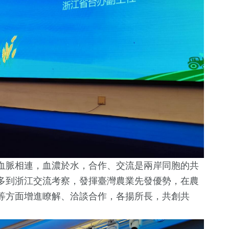
血脈相連，血濃於水，合作、交流是兩岸同胞的共
多到浙江交流考察，發揮臺灣農業先發優勢，在農
等方面增進瞭解、洽談合作，各揚所長，共創共