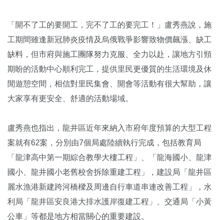
「開不了工的要開工，完不了工的要完工！」盧秀燕說，施
工期間雖逢新冠肺炎疫情及烏俄戰爭影響致物價飆漲、缺工
缺料，但市府與施工團隊努力克服、全力以赴，讓地方引頸
期盼的活動中心順利完工，提供里民更優質的生活環境及休
閒遊憩空間，相信對里民集會、開會等活動有很大幫助，讓
大家享有更安全、舒適的活動場域。
盧秀燕也指出，龍井區近年來納入市府年度預算的大型工程
案就有62案，分別由7個局處陸續執行完成，包括教育局
「龍津高中第一期綜合教學大樓工程」、「龍海國小、龍津
國小、龍井國小老舊校舍拆除重建工程」，建設局「龍井區
麗水漁港新建跨河橋樑及周邊自行車道串連改善工程」，水
利局「龍井區安良港大排水護岸復建工程」、交通局「小黃
公車」等都是地方相當關心的重要建設。