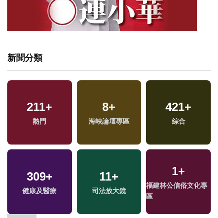
新聞分類
211
+
8
+
421
+
熱門
海峽論壇專區
綜合
1
+
309
+
11
+
福建林公信俗文化專
兩
健康及醫療
司法放大鏡
區
區