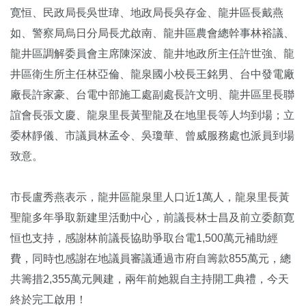
寛恒、民政局長吳世瑋、地政局長吳存金、龍井區長戴燕
如、警察局烏日分局長尤啟南、龍井區農會總幹事林裕議、
龍井區調解委員會主席陳深波、龍井地政所主任許世強、龍
井區衛生所主任林亞倫、龍泉國小校長王銘男、台中發電廠
廠長許家豪、台電中部施工處副處長許文明、龍井區里長聯
誼會長張文慶、龍泉里長黃聖龍及在地里長等人均到場；立
委林靜儀、市議員林孟令、吳瓊華、曾威服務處也派員到場
致意。
市長盧秀燕表示，龍井區龍泉里人口近1萬人，龍泉里長黃
聖龍多年爭取新建里活動中心，前議長林士昌及前立委顏寛
恒也支持，感謝林前議長協助爭取台電1,500萬元補助經
費，同時也感謝在地議員審議通過市府自籌款855萬元，總
共籌措2,355萬元興建，兩年前她親自主持開工典禮，今天
終於完工啟用！