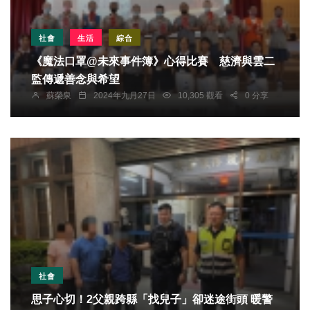
社會
生活
綜合
《魔法口罩@未來事件簿》心得比賽 慈濟與雲二
監傳遞善念與希望
蘇榮泉
2024年九月27日
10,305 觀看
0 分享
社會
思子心切！2父親跨縣「找兒子」卻迷途街頭 暖警