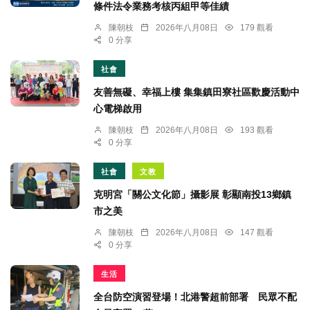
條件法令業務考核丙組甲等佳績
陳朝枝
2026年八月08日
179 觀看
0 分享
社會
友善無礙、幸福上樓 集集鎮田寮社區歡慶活動中
心電梯啟用
陳朝枝
2026年八月08日
193 觀看
0 分享
社會
文教
克明宮「關公文化節」攝影展 彰顯南投13鄉鎮
市之美
陳朝枝
2026年八月08日
147 觀看
0 分享
生活
全台防空演習登場！北港警超前部署 民眾不配