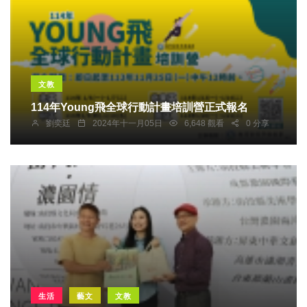
文教
114年Young飛全球行動計畫培訓營正式報名
劉奕廷
2024年十一月05日
6,648 觀看
0 分享
生活
藝文
文教