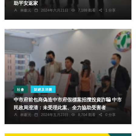
助平安返家
林獻元
2024年六月21日
7,188 觀看
1 分享
社會
財經及消費
中市府前包商偽造中市府假標案招攬投資詐騙 中市
民政局澄清：未受理此案、全力協助受害者
林獻元
2024年五月23日
8,704 觀看
0 分享