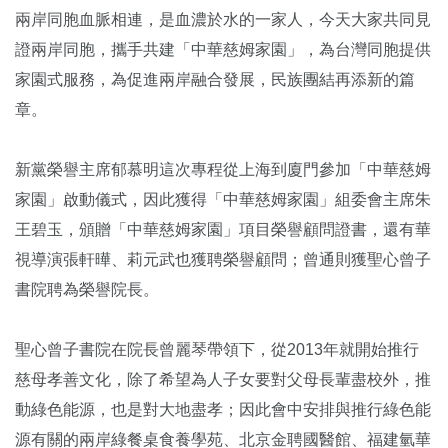
兩岸同胞血脈相連，是血濃於水的一家人，今天大家共同見
證兩岸同胞，攜手共建「中華慈姆家園」，為台灣同胞提供
家園式服務，為促進兩岸融合發展，民族團結再添新的篇
章。
新黨榮譽主席郁慕明這次專程從上海到廈門參加「中華慈姆
家園」啟動儀式，因此獲得「中華慈姆家園」組委會主席朱
王碧玉，頒贈「中華慈姆家園」項目榮譽顧問證書，還有華
視導演張軒曄、莉元武也獲聘榮譽顧問；曾通則獲聖心曾子
書院聘為榮譽院長。
聖心曾子書院在院長曾麗琴帶領下，從2013年就開始推行
慈母孝善文化，除了希望為人子女要對父母長輩盡校外，推
動綠色能源，也是對大地盡孝；因此會中安排與推行綠色能
源有關的兩岸綠餐桌食養學苑、北京金聘國醫館、福建氫華