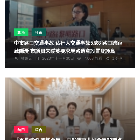
政治
社會
中市路口交通事故 佔行人交通事故5成8 路口跨距
藏隱憂 市議員朱暖英要求馬路過寬設置庇護島
林獻元
2023年十一月30日
7,608 觀看
1 分享
熱門
綜合