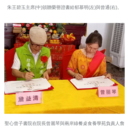
朱王碧玉主席(中)頒贈榮譽證書給郁慕明(左)與曾通(右)。
聖心曾子書院在院長曾麗琴與兩岸綠餐桌食養學苑負責人詹