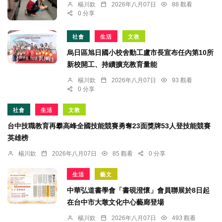
楊川欽
2026年八月07日
88 觀看
0 分享
社會
生活
文教
烏日區旭日國小校舍動工盧市長宣布任內第10所
新校開工、持續擴充教育量能
楊川欽
2026年八月07日
93 觀看
0 分享
社會
生活
文教
台中技職教育再攀高峰全國技能競賽勇奪23面獎牌53人登技能競賽
英雄榜
楊川欽
2026年八月07日
85 觀看
0 分享
生活
藝文
中華弘道書學會「書硯澄懷」會員聯展於8日起
在台中市大墩文化中心藝廊登場
楊川欽
2026年八月07日
493 觀看