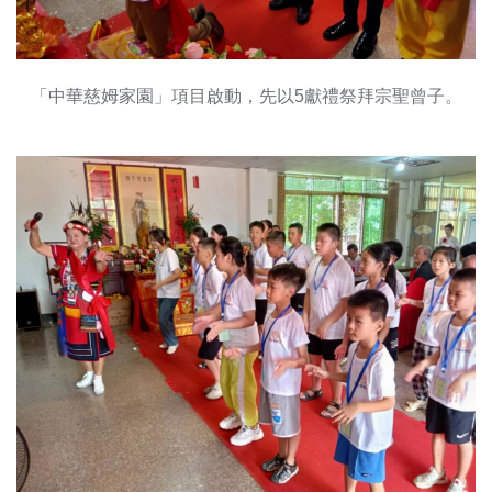
「中華慈姆家園」項目啟動，先以5獻禮祭拜宗聖曾子。