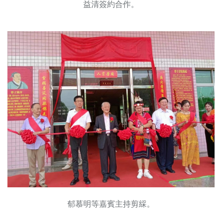
益清簽約合作。
郁慕明等嘉賓主持剪綵。