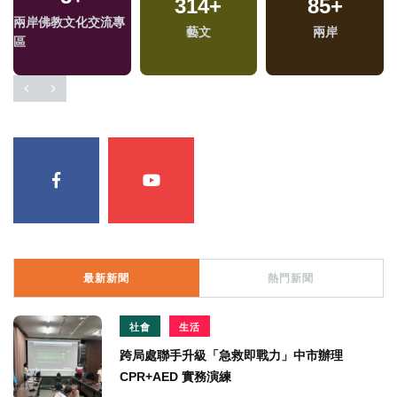
314
+
85
+
兩岸佛教文化交流專
藝文
兩岸
區
最新新聞
熱門新聞
社會
生活
跨局處聯手升級「急救即戰力」中市辦理
CPR+AED 實務演練