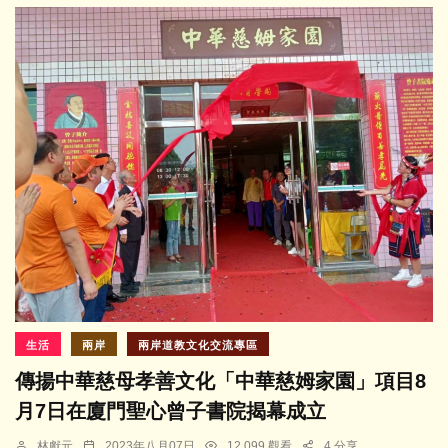
生活
兩岸
兩岸道教文化交流專區
傳揚中華慈母孝善文化「中華慈姆家園」項目8
月7日在廈門聖心曾子書院揭幕成立
林獻元
2023年八月07日
12,099 觀看
4 分享