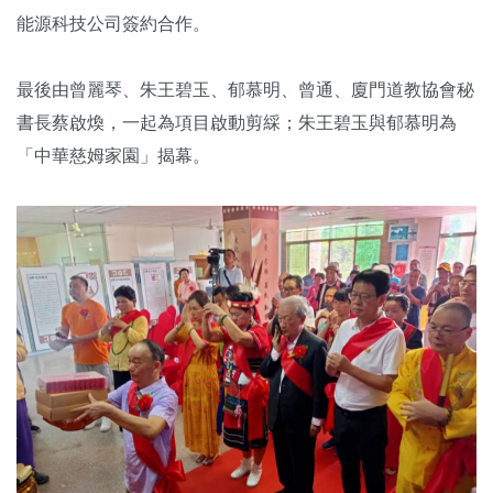
能源科技公司簽約合作。
最後由曾麗琴、朱王碧玉、郁慕明、曾通、廈門道教協會秘
書長蔡啟煥，一起為項目啟動剪綵；朱王碧玉與郁慕明為
「中華慈姆家園」揭幕。