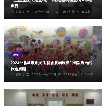
「五星連線 閃耀金馬」 中彰雲嘉共推金馬62聯名
商品
陳朝枝
2025年十月03日
3,048 觀看
0 分享
旅遊
2023台北國際旅展 退輔會農場展攤引領親近自然
旅遊風潮
劉奕廷
2023年十一月04日
6,632 觀看
1 分享