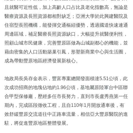
且就醫可近性低，加上高齡人口占比及老化指數高，無論是
醫療資源及長照資源都相對缺乏；亞洲大學於此興建醫院及
住宿型長照機構，能發揮交通樞紐優勢，透過國道快速連通
周邊區域，補足醫療長照資源缺口，大幅提升就醫便利性，
照顧山城市民健康，完善豐原區做為山城副都心的機能，並
藉由密集的人口活動築巢引鳳，形塑新商業中心與生活圈，
成為帶動豐原地區經濟發展新核心。
地政局長吳存金表示，豐富專案總開發面積達5.51公頃，此
次成功招商的地塊佔地約1.96公頃，基地屬原陸軍台中區聯
合甲型保修廠，歷經多任市長努力，直到市長盧秀燕第一任
期內，完成區段徵收工程，且自110年1月開放通車後，有
效舒緩豐原交流道往中正路車流量，相信亞大豐原醫院的進
駐，將促進豐原地區整體發展。