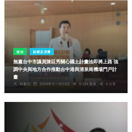
政治
財經及消費
無黨台中市議員陳廷秀關心國土計畫法即將上路 強
調中央與地方合作推動台中港與清泉崗機場門戶計
畫
林獻元
2024年十一月13日
6,194 觀看
0 分享