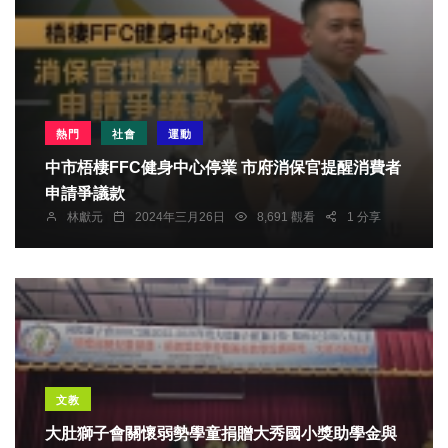
熱門
社會
運動
中市梧棲FFC健身中心停業 市府消保官提醒消費者
申請爭議款
林獻元
2024年三月26日
8,691 觀看
1 分享
文教
大肚獅子會關懷弱勢學童捐贈大秀國小獎助學金與