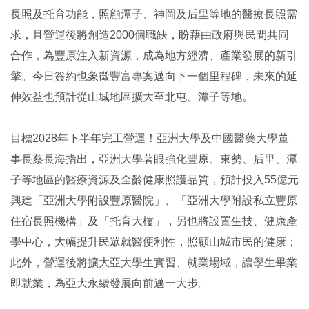
長照及托育功能，照顧潭子、神岡及后里等地的醫療長照需
求，且營運後將創造2000個職缺，盼藉由政府與民間共同
合作，為豐原注入新資源，成為地方經濟、產業發展的新引
擎。今日簽約也象徵豐富專案邁向下一個里程碑，未來的延
伸效益也預計從山城地區擴大至北屯、潭子等地。
目標2028年下半年完工營運！亞洲大學及中國醫藥大學董
事長蔡長海指出，亞洲大學著眼強化豐原、東勢、后里、潭
子等地區的醫療資源及全齡健康照護品質，預計投入55億元
興建「亞洲大學附設豐原醫院」、「亞洲大學附設私立豐原
住宿長照機構」及「托育大樓」，另也將設置生技、健康產
學中心，大幅提升民眾就醫便利性，照顧山城市民的健康；
此外，營運後將擴大亞大學生實習、就業場域，讓學生畢業
即就業，為亞大永續發展向前邁一大步。