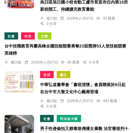
烏日區旭日國小校舍動工盧市長宣布任內第10所
新校開工、持續擴充教育量能
楊川欽
2026年八月07日
93 觀看
0 分享
社會
生活
文教
台中技職教育再攀高峰全國技能競賽勇奪23面獎牌53人登技能競賽
英雄榜
楊川欽
2026年八月07日
85 觀看
0 分享
生活
藝文
中華弘道書學會「書硯澄懷」會員聯展於8日起
在台中市大墩文化中心藝廊登場
楊川欽
2026年八月07日
493 觀看
0 分享
社會
司法放大鏡
男子性侵偷拍又餵毒致傳播女暴斃 法官審後判十