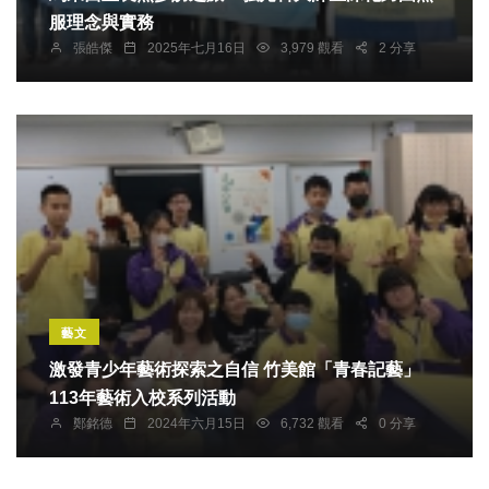
服理念與實務
張皓傑
2025年七月16日
3,979 觀看
2 分享
藝文
激發青少年藝術探索之自信 竹美館「青春記藝」
113年藝術入校系列活動
鄭銘德
2024年六月15日
6,732 觀看
0 分享