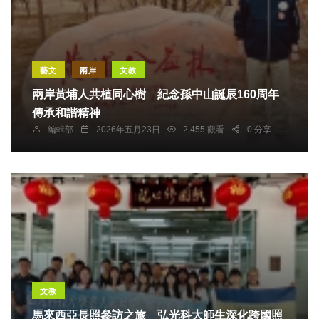
藝文
兩岸
文教
兩岸黃埔人共植同心樹 紀念孫中山誕辰160周年
傳承和諧精神
編輯部
2026年五月23日
2,455 觀看
0 分享
文教
馬來西亞長照參訪之旅 弘光科大師生深化跨國照