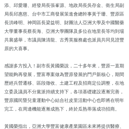
添、邱愛珊、經發局長張峯源、地政局長吳存金、衛生局副
局長邱惠慈、台中市工商發展策進會總幹事黃于珊、豐原區
長洪峰明、神岡區長梁益明、財團法人亞洲大學及中國醫藥
大學董事長蔡長海、亞洲大學團隊及多位在地里長等均到場
共襄盛舉，市議員陳清龍、古秀英服務處也派員共同見證豐
原的大喜事。
感謝多方投入！副市長黃國榮說，二十多年來，豐原一直期
望能夠再發展，豐富專案做為豐原發展的門戶新核心，期間
歷經兵營遷移、區段徵收、土建工程及招商定位調整，在地
立委及議員不分黨派持續支持下，各項基礎建設逐漸完善，
豐原國民暨兒童運動中心結合社皮里活動中心也即將在明年
完工，在周邊機能逐漸成熟下，終於瓜熟蒂落成功招商。
黃國榮指出，亞洲大學豐富健康產業園區未來將提供醫療、