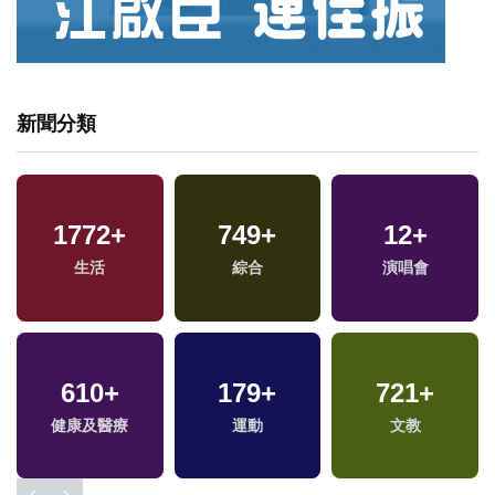
新聞分類
1772
1489
+
+
749
14
+
+
12
78
+
+
生活
社會
海峽論壇專區
綜合
演唱會
美食
40
+
610
+
179
22
+
+
721
18
+
+
兩岸道教文化交流專
健康及醫療
司法放大鏡
運動
文教
評論
區