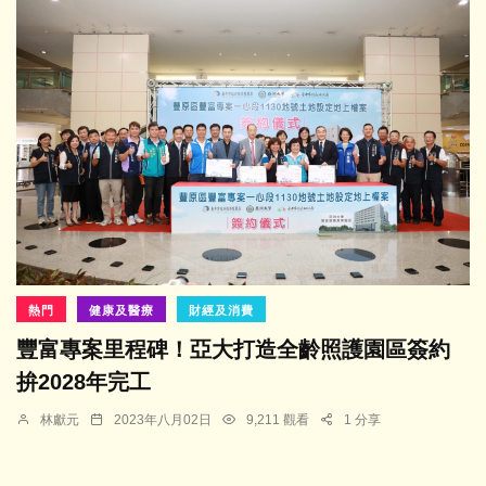
熱門
健康及醫療
財經及消費
豐富專案里程碑！亞大打造全齡照護園區簽約
拚2028年完工
林獻元
2023年八月02日
9,211 觀看
1 分享