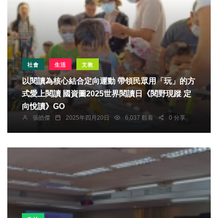
社會
生活
文教
以閱讀為核心結合定向運動 帶領民眾用「玩」的方
式愛上閱讀 國資圖2025世界閱讀日《閱野現蹤 定
向悅讀》GO
張皓傑
2025年四月20日
6,037 觀看
0 分享