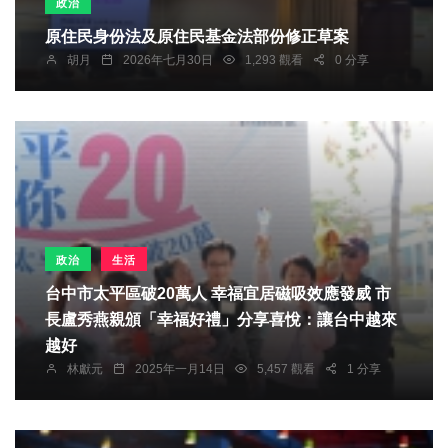
政治
原住民身份法及原住民基金法部份修正草案
胡月
2026年七月30日
1,293 觀看
0 分享
政治
生活
台中市太平區破20萬人 幸福宜居磁吸效應發威 市
長盧秀燕親頒「幸福好禮」分享喜悅：讓台中越來
越好
林獻元
2025年一月14日
5,457 觀看
1 分享