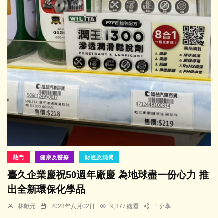
熱門
健康及醫療
財經及消費
臺久企業慶祝50週年廠慶 為地球盡一份心力 推
出全新環保化學品
林獻元
2023年八月02日
9,377 觀看
1 分享