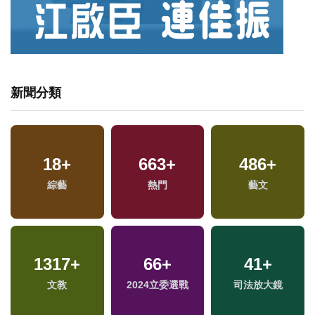
新聞分類
18
+
663
+
486
+
兩
綜藝
熱門
藝文
區
1317
+
66
+
41
+
兩
文教
2024立委選戰
司法放大鏡
區