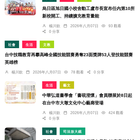
烏日區旭日國小校舍動工盧市長宣布任內第10所
新校開工、持續擴充教育量能
楊川欽
2026年八月07日
93 觀看
0 分享
社會
生活
文教
台中技職教育再攀高峰全國技能競賽勇奪23面獎牌53人登技能競賽
英雄榜
楊川欽
2026年八月07日
78 觀看
0 分享
生活
藝文
中華弘道書學會「書硯澄懷」會員聯展於8日起
在台中市大墩文化中心藝廊登場
楊川欽
2026年八月07日
424 觀看
0 分享
社會
司法放大鏡