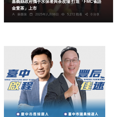
嘉義縣政府攜手水保署與茶改場 打造「FMC雀語
金萱茶」上市
蘇榮泉
2025年八月06日
5,272 觀看
0 分享