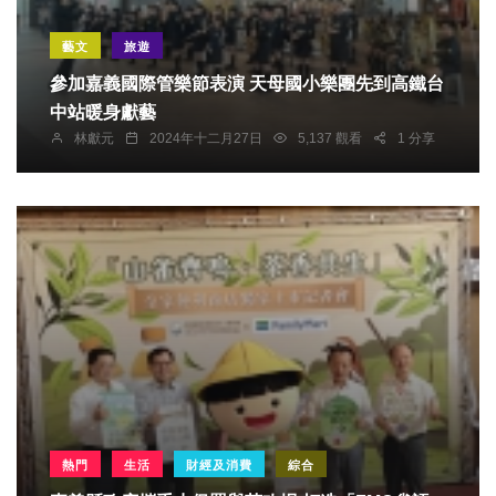
藝文
旅遊
參加嘉義國際管樂節表演 天母國小樂團先到高鐵台
中站暖身獻藝
林獻元
2024年十二月27日
5,137 觀看
1 分享
熱門
生活
財經及消費
綜合