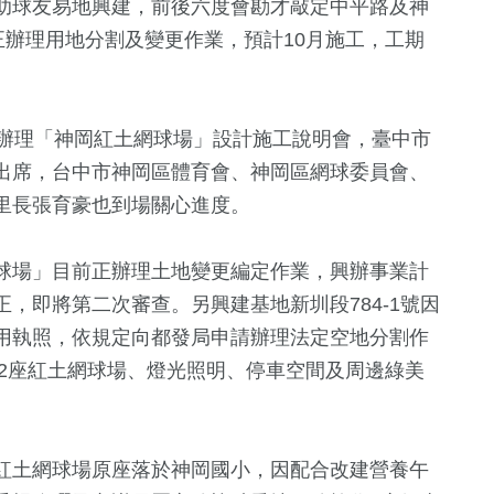
助球友易地興建，前後六度會勘才敲定中平路及神
正辦理用地分割及變更作業，預計10月施工，工期
午辦理「神岡紅土網球場」設計施工說明會，臺中市
出席，台中市神岡區體育會、神岡區網球委員會、
里長張育豪也到場關心進度。
球場」目前正辦理土地變更編定作業，興辦事業計
13
+
+
72
+
5850
+
1846
+
，即將第二次審查。另興建基地新圳段784-1號因
福建林公信俗文
海峽論壇專區
政治
熱門
用執照，依規定向都發局申請辦理法定空地分割作
化專區
作2座紅土網球場、燈光照明、停車空間及周邊綠美
200
+
1331
+
8539
+
177
+
兩岸道教文化交
藝文
生活
2024立委選
流專區
紅土網球場原座落於神岡國小，因配合改建營養午