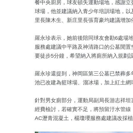
餐中央廚房，球友頓失運動場地，感謝立
球場，他並建議納入青少年培訓場地，以
里長陳木生、新庄里長張育豪均建議增加
羅永珍表示，她前後陪同球友會勘6處場
服務處建議中平路及神清路口的公墓閒置
要徒步5分鐘，希望納入將廁所納入規劃
羅永珍還提到，神岡區第三公墓已禁葬多
池已改建為籃球場、溜冰場，加上紅土網
針對男女廁部分，運動局副局長游志祥坦言
經費檢討，若確實不足，將預留汙水管線
AC瀝青混凝土，楊瓊瓔服務處建議改採