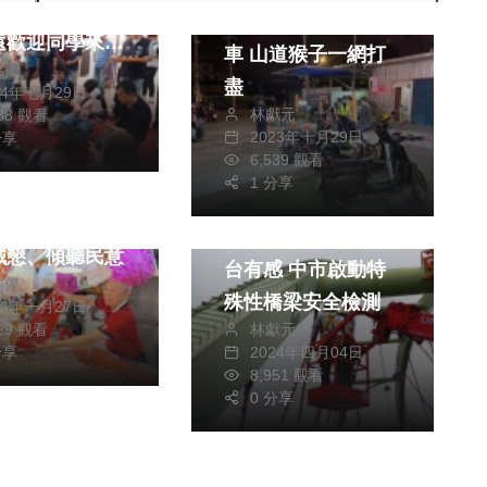
0竹蓮寺隆重登場
霧峰警精準打擊噪音
遠歡迎同學來
車 山道猴子一網打
銘德
大人」
盡
24年七月29日
林獻元
288 觀看
2023年十月29日
分享
6,539 觀看
熱門
政治
1 分享
五市場掃街互動
社會
旅遊
黨立委楊瓊瓔：
芮氏規模7.2強震全
誠懇、傾聽民意
台有感 中市啟動特
皓傑
殊性橋梁安全檢測
26年一月27日
林獻元
729 觀看
2024年四月04日
分享
8,951 觀看
0 分享