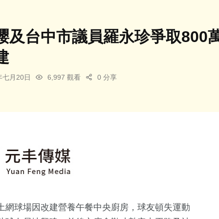
瓔及台中市議員羅永珍爭取800
建
3年七月20日
6,997 觀看
0 分享
土網球場因改建營養午餐中央廚房，球友頓失運動