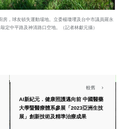
廚房，球友頓失運動場地。立委楊瓊瓔及台中市議員羅永
才敲定中平路及神清路口空地。（記者林獻元攝）
較舊
AI新紀元．健康照護邁向前 中國醫藥
大學暨醫療體系參展「2023亞洲生技
生活
展」創新技術及精準治療成果
市七夕成年禮
社會