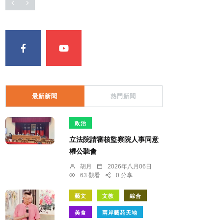
最新新聞
熱門新聞
政治
立法院請審核監察院人事同意
權公聽會
胡月
2026年八月06日
63 觀看
0 分享
藝文
文教
綜合
美食
兩岸藝苑天地