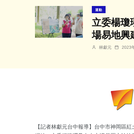
運動
立委楊瓊
場易地興
林獻元
202
【記者林獻元台中報導】台中市神岡區紅