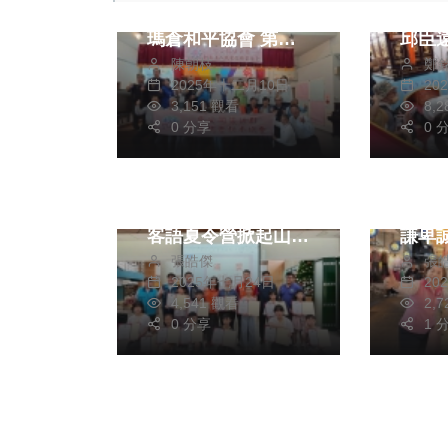
金會及社團法人中華
8/1
瑪倉和平協會 第三
邱臣
陳朝枝
鄭
屆慈愛關懷教育扶助
「轉
2025年十二月10日
20
活動 魚池鄉國中小
3,151 觀看
8,
133位學子許願圓夢
0 分享
0 
社會
文教
政治
成真
客庄一夏動起來－中
赴第
臺科大與山線社大辦
國民
客語夏令營掀起山城
謙卑
張皓傑
張
文化活力
2025年七月24日
20
4,541 觀看
2,
0 分享
1 