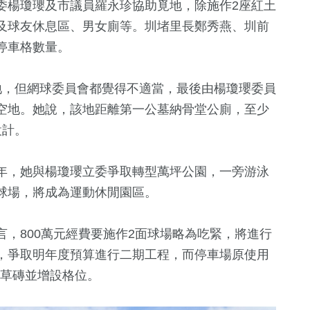
委楊瓊瓔及市議員羅永珍協助覓地，除施作2座紅土
及球友休息區、男女廁等。圳堵里長鄭秀燕、圳前
停車格數量。
地，但網球委員會都覺得不適當，最後由楊瓊瓔委員
空地。她說，該地距離第一公墓納骨堂公廁，至少
設計。
年，她與楊瓊瓔立委爭取轉型萬坪公園，一旁游泳
球場，將成為運動休閒園區。
，800萬元經費要施作2面球場略為吃緊，將進行
，爭取明年度預算進行二期工程，而停車場原使用
植草磚並增設格位。