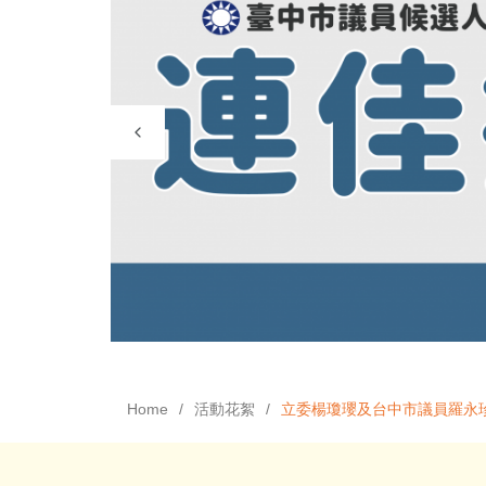
Home
活動花絮
立委楊瓊瓔及台中市議員羅永珍