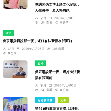
專訪陸炳文博士談文化記憶，
人生哲學 及人格思想
胡月
2026年八月06日
184 觀看
0 分享
政治
吳宗憲委員說那一夜，還好有法警擋在我面前
胡月
2026年八月06日
106 觀看
0 分享
政治
吳宗憲說那一夜，還好有法警
擋在我面前
胡月
2026年八月06日
239 觀看
0 分享
財經及消費
文教
第45屆行政院文化獎 邱坤良、