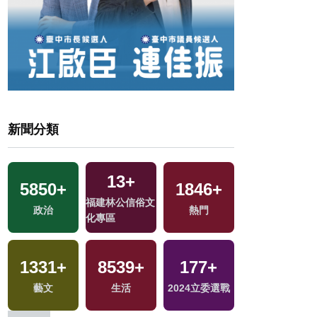
新聞分類
53
+
355
+
2658
+
387
+
綜藝
影視
財經及消費
美食
24
+
91
+
363
+
兩岸佛教文化交
戰
評論
兩岸
流專區