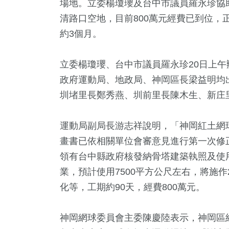
場地。立委楊瓊瓔及台中市議員羅永珍協
清路口空地，目前800萬元經費已到位，
約3個月。
立委楊瓊瓔、台中市議員羅永珍20日上
政府運動局、地政局、神岡區長梁益明均
圳堵里長鄭秀燕、圳前里長陳木生、新庄
運動局副局長游志祥說明，「神岡紅土網
39
+
8
+
81
+
7
+
893
畫書已依相關單位會審意見進行第一次修正
及醫療
兩岸藝苑天地
2024總統大選
2023金鐘獎
運動
領有台中縣政府核發納骨塔建築執照及使
業，預計使用7500平方公尺左右，將施
化等，工期約90天，經費800萬元。
45
+
3614
+
3526
+
7176
+
61
+
遊
綜合
文教
社會
演唱會
神岡網球委員會主委陳慶陸表示，神岡區