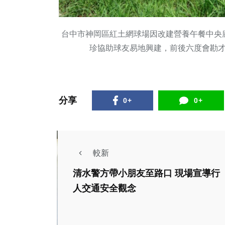
台中市神岡區紅土網球場因改建營養午餐中央
珍協助球友易地興建，前後六度會勘
分享
0+
0+
較新
清水警方帶小朋友至路口 現場宣導行
人交通安全觀念
文教
社會
財團法人瑪倉文教基
新竹