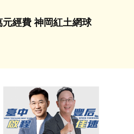
萬元經費 神岡紅土網球